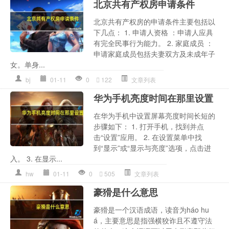
北京共有产权房申请条件
北京共有产权房的申请条件主要包括以
下几点： 1. 申请人资格 ：申请人应具
有完全民事行为能力。 2. 家庭成员 ：
申请家庭成员包括夫妻双方及未成年子
女。单身...
bj
01-11
0
122
文章列表
华为手机亮度时间在那里设置
在华为手机中设置屏幕亮度时间长短的
步骤如下： 1. 打开手机，找到并点
击“设置”应用。 2. 在设置菜单中找
到“显示”或“显示与亮度”选项，点击进
入。 3. 在显示...
hw
01-11
0
505
文章列表
豪猾是什么意思
豪猾是一个汉语成语，读音为háo hu
á，主要意思是指强横狡诈且不遵守法