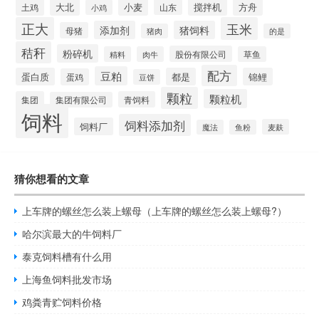
大北
小麦
搅拌机
土鸡
山东
方舟
小鸡
正大
玉米
添加剂
猪饲料
母猪
猪肉
的是
秸秆
粉碎机
股份有限公司
精料
肉牛
草鱼
配方
豆粕
蛋白质
都是
锦鲤
蛋鸡
豆饼
颗粒
颗粒机
集团
青饲料
集团有限公司
饲料
饲料添加剂
饲料厂
麦麸
魔法
鱼粉
猜你想看的文章
上车牌的螺丝怎么装上螺母（上车牌的螺丝怎么装上螺母?）
哈尔滨最大的牛饲料厂
泰克饲料槽有什么用
上海鱼饲料批发市场
鸡粪青贮饲料价格