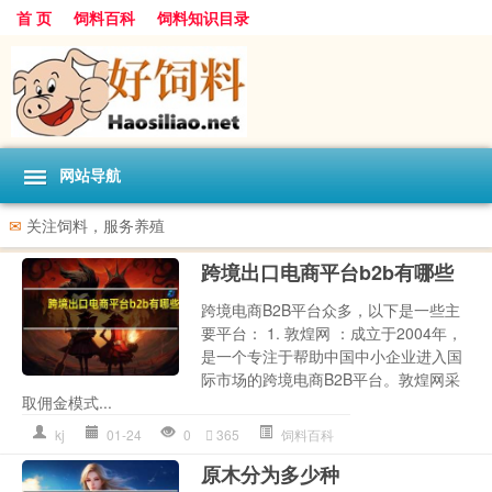
首 页
饲料百科
饲料知识目录
网站导航
✉
关注饲料，服务养殖
跨境出口电商平台b2b有哪些
跨境电商B2B平台众多，以下是一些主
要平台： 1. 敦煌网 ：成立于2004年，
是一个专注于帮助中国中小企业进入国
际市场的跨境电商B2B平台。敦煌网采
取佣金模式...
kj
01-24
0
365
饲料百科
原木分为多少种