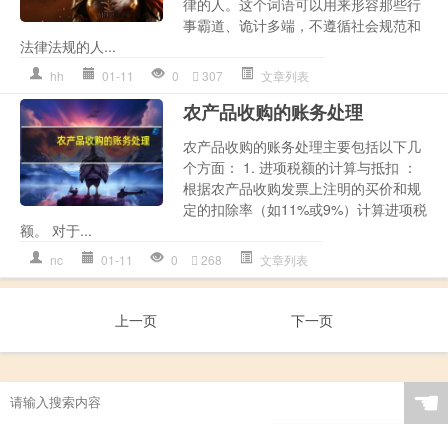
律的人。这个词语可以用来形容那些行
事霸道、诡计多端，不遵循社会规范和
法律法规的人...
hh
01-11
0
307
文章列表
农产品收购的账务处理
农产品收购的账务处理主要包括以下几
个方面： 1. 进项税额的计算与抵扣 ：
根据农产品收购发票上注明的买价和规
定的扣除率（如11%或9%）计算进项税
额。 对于...
nc
01-11
0
268
文章列表
上一页
下一页
☚