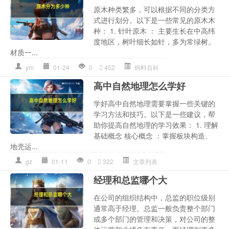
原木种类繁多，可以根据不同的分类方
式进行划分。以下是一些常见的原木木
种： 1. 针叶原木 ： 主要生长在中高纬
度地区，树叶细长如针，多为常绿树。
材质一...
ym
01-24
0
452
饲料百科
高中自然地理怎么学好
学好高中自然地理需要掌握一些关键的
学习方法和技巧。以下是一些建议，帮
助你提高自然地理的学习效果： 1. 理解
基础概念 核心概念 ：掌握板块构造、
地壳运...
gz
01-11
0
322
文章列表
经理和总监哪个大
在公司的组织结构中，总监的职位级别
通常高于经理。总监一般负责整个部门
或多个部门的管理和决策，对公司的整