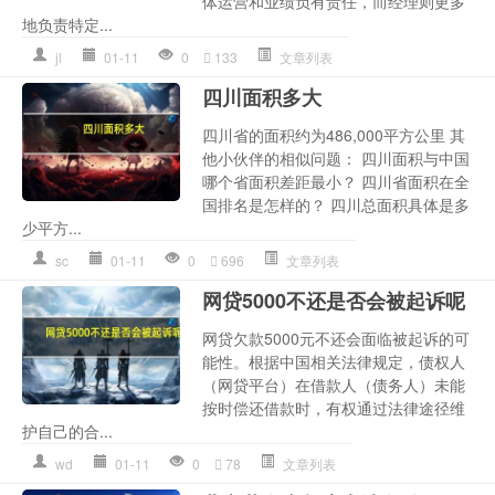
体运营和业绩负有责任，而经理则更多
地负责特定...
jl
01-11
0
133
文章列表
四川面积多大
四川省的面积约为486,000平方公里 其
他小伙伴的相似问题： 四川面积与中国
哪个省面积差距最小？ 四川省面积在全
国排名是怎样的？ 四川总面积具体是多
少平方...
sc
01-11
0
696
文章列表
网贷5000不还是否会被起诉呢
网贷欠款5000元不还会面临被起诉的可
能性。根据中国相关法律规定，债权人
（网贷平台）在借款人（债务人）未能
按时偿还借款时，有权通过法律途径维
护自己的合...
wd
01-11
0
78
文章列表