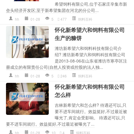
希望饲料有限公司,位于石家庄辛集市新
垒头经济开发区;至于新希望集团在河北的分公司...
hh
01-28
5
477
饲料百科
怀化新希望六和饲料有限公司
生产的糠饼
潍坊新希望六和饲料科技有限公司介
绍? 潍坊新希望六和饲料科技有限公司
是2013-08-06在山东省潍坊市寒亭区注
册成立的有限责任公司(自然人投资或控股的法人独...
hh
01-28
5
246
饲料百科
怀化新希望六和饲料有限公司
怎么样
吉林新希望六和怎么样? 待遇还可以,只
要不进车间就行。效益挺好,不过最近被
曝光了,肯定会受影响。 待遇还可以,只
要不进车间就行。效益挺好,不过最近被曝光了...
hh
01-28
10
4
饲料百科