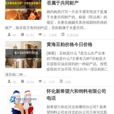
否属于共同财产
婚内购房只写一方名字通常情况下是属
于夫妻共同财产的。根据《民法典》的
规定，夫妻在婚姻关系存续期间所得的
财产，除非双方有特别约定，否则都属于夫妻共同...
hh
01-01
0
608
文章列表
黄海豆粕价格今日价格
[摘要]：豆粕是什么 ?是怎么生产出来
的?用途是什么?主要有几种?豆粕是大
豆提取豆油后得到的一种副产品。按照
提取的方法不同,可以分为一浸豆粕和二
浸豆粕二种...
hh
12-04
4
37
豆粕
怀化新希望六和饲料有限公司
电话
新希望六和在河北有哪些分公司? 新希
望饲料公司在河北的分公司只有河北新