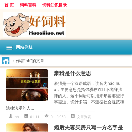
首 页
饲料百科
饲料知识目录
网站导航
>
作者“hh”的文章
豪猾是什么意思
豪猾是一个汉语成语，读音为háo hu
á，主要意思是指强横狡诈且不遵守法
律的人。这个词语可以用来形容那些行
事霸道、诡计多端，不遵循社会规范和
法律法规的人...
hh
01-11
0
963
文章列表
婚后夫妻买房只写一方名字是