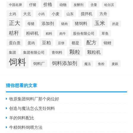
价格
仔猪
动物
含量
中国名牌
发酵剂
哈尔滨
大北
小麦
搅拌机
土鸡
山东
方舟
小鸡
正大
玉米
添加剂
猪饲料
母猪
猪肉
的是
秸秆
粉碎机
股份有限公司
精料
肉牛
草鱼
配方
豆粕
蛋白质
都是
锦鲤
蛋鸡
豆饼
颗粒
颗粒机
集团
青饲料
集团有限公司
饲料
饲料添加剂
饲料厂
麦麸
魔法
鱼粉
猜你想看的文章
牧原集团饲料厂那个岗位好
创造与魔法怎么烹饪饲料
羊的饲料配比
牛精饲料饲喂方法