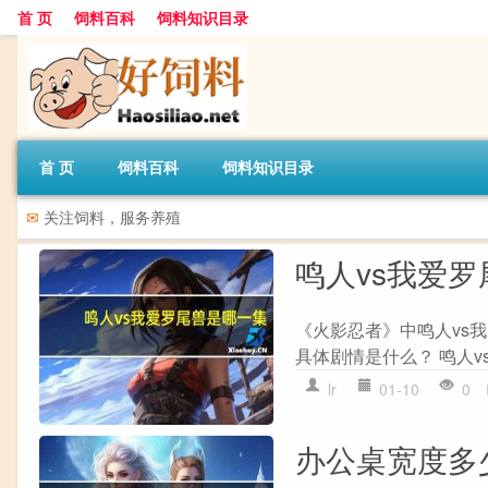
首 页
饲料百科
饲料知识目录
首 页
饲料百科
饲料知识目录
✉
关注饲料，服务养殖
鸣人vs我爱
《火影忍者》中鸣人vs我
具体剧情是什么？ 鸣人v
lr
01-10
0
办公桌宽度多