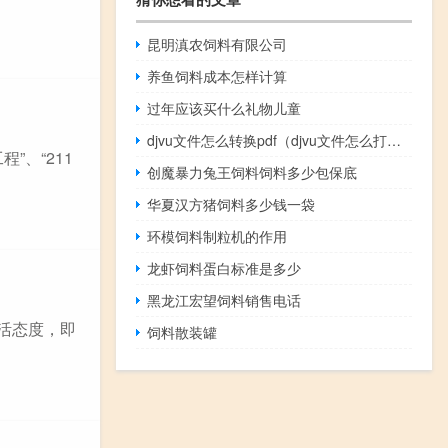
昆明滇农饲料有限公司
养鱼饲料成本怎样计算
过年应该买什么礼物儿童
djvu文件怎么转换pdf（djvu文件怎么打开）
”、“211
创魔暴力兔王饲料饲料多少包保底
华夏汉方猪饲料多少钱一袋
环模饲料制粒机的作用
龙虾饲料蛋白标准是多少
黑龙江宏望饲料销售电话
生活态度，即
饲料散装罐