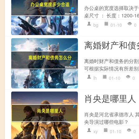
办公桌的宽度选择取决于
桌尺寸 ： 长度：1200-160
bg
01-10
0
离婚财产和债
离婚时财产和债务的分割通
可根据实际情况有所差别。
lh
01-10
0
肖央是哪里人
肖央是河北省承德市人 
央导演过哪些电影？
xy
01-10
0