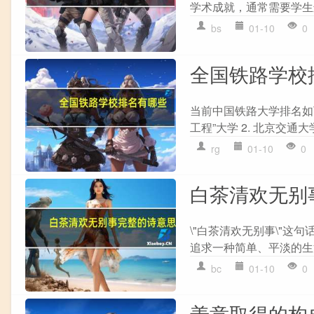
学术成就，通常需要学生
bs
01-10
0
全国铁路学校
当前中国铁路大学排名如下： 
工程”大学 2. 北京交通大
rg
01-10
0
白茶清欢无别
\"白茶清欢无别事\"这
追求一种简单、平淡的生
bc
01-10
0
善意取得的构