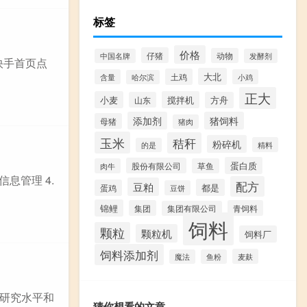
标签
价格
仔猪
动物
中国名牌
发酵剂
快手首页点
大北
土鸡
含量
小鸡
哈尔滨
正大
小麦
搅拌机
山东
方舟
添加剂
猪饲料
母猪
猪肉
玉米
秸秆
粉碎机
精料
的是
蛋白质
股份有限公司
肉牛
草鱼
信息管理 4.
配方
豆粕
都是
蛋鸡
豆饼
锦鲤
集团
青饲料
集团有限公司
饲料
颗粒
颗粒机
饲料厂
饲料添加剂
麦麸
魔法
鱼粉
研究水平和
猜你想看的文章