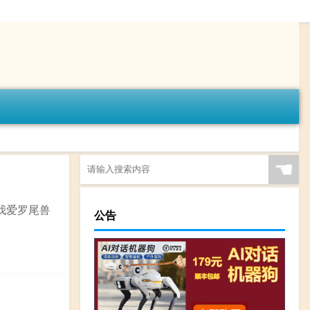
☚
s我爱罗尾兽
公告