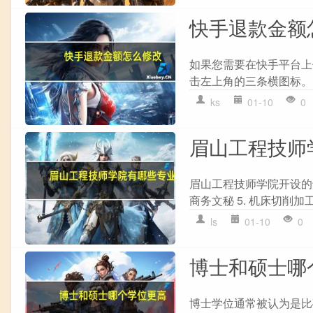
快手退款金额
如果您需要在快手平台上
击左上角的三条横图标。 2
ks
01-10
0
眉山工程技师
眉山工程技师学院开设的专业
商务文秘 5. 机床切削加工
ls
01-10
0
博士和硕士哪
博士学位通常被认为是比