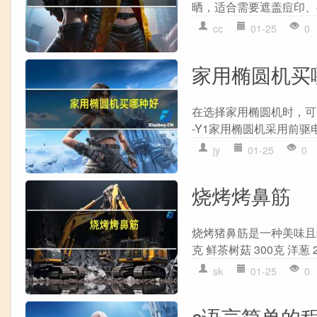
晒，适合需要遮盖痘印、
cc
01-25
0
家用椭圆机买
在选择家用椭圆机时，可以
-Y1家用椭圆机采用前驱
jy
01-25
0
烧烤烤鼻筋
烧烤猪鼻筋是一种美味且
克 鲜茶树菇 300克 洋葱 2
sk
01-25
0
c语言简单的