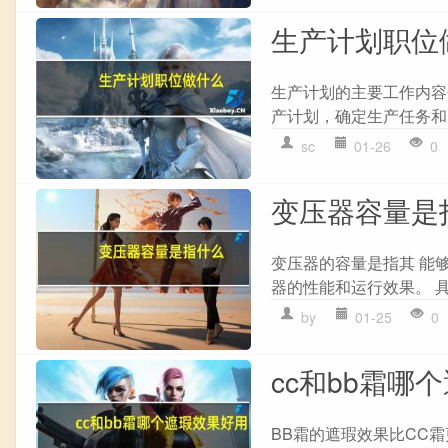
生产计划职位
生产计划的主要工作内容包
产计划，确定生产任务和时
sc
01-26
0
变压器容量是
变压器的容量是指其 能
器的性能和运行效果。 具
by
01-25
0
cc和bb霜哪
BB霜的遮瑕效果比CC霜更