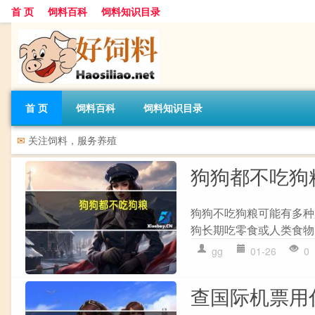
首 页
饲料百科
饲料知识目录
首 页
饲料百科
饲料知识目录
✉
关注饲料，服务养殖
狗狗都不吃狗
狗狗不吃狗粮可能有多种原
狗长期吃零食或人类食物，
gg
01-26
0
查国际机票用