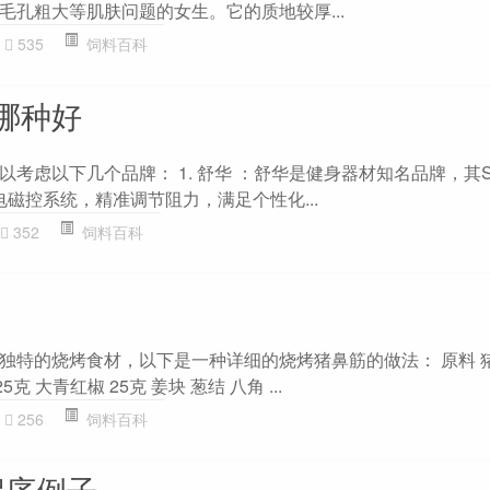
毛孔粗大等肌肤问题的女生。它的质地较厚...
535
饲料百科
哪种好
考虑以下几个品牌： 1. 舒华 ：舒华是健身器材知名品牌，其SH-
电磁控系统，精准调节阻力，满足个性化...
352
饲料百科
独特的烧烤食材，以下是一种详细的烧烤猪鼻筋的做法： 原料 猪鼻
5克 大青红椒 25克 姜块 葱结 八角 ...
256
饲料百科
程序例子