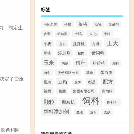
标签
价格
仔猪
动物
中国名牌
发酵剂
能力，制定生
大北
土鸡
含量
小鸡
哈尔滨
正大
小麦
搅拌机
山东
方舟
添加剂
猪饲料
母猪
猪肉
玉米
秸秆
粉碎机
精料
的是
蛋白质
股份有限公司
肉牛
草鱼
它决定了变压
配方
豆粕
都是
蛋鸡
豆饼
锦鲤
集团
青饲料
集团有限公司
饲料
颗粒
颗粒机
饲料厂
饲料添加剂
麦麸
魔法
鱼粉
匀肤色和防
猜你想看的文章