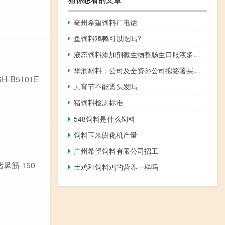
亳州希望饲料厂电话
鱼饲料鸡鸭可以吃吗?
液态饲料添加剂微生物整肠生口服液多少钱
华润材料：公司及全资孙公司拟签署买卖合同
B5101E
元宵节不能烫头发吗
猪饲料检测标准
548饲料是什么饲料
饲料玉米膨化机产量
广州希望饲料有限公司招工
筋 150
土鸡和饲料鸡的营养一样吗