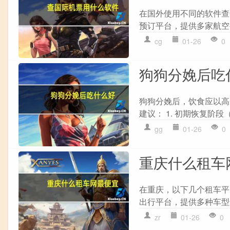
在国外使用不同的软件查询机
预订平台，提供多家航空公
cg
01-26
0
狗狗分娩后吃
狗狗分娩后，饮食应以高
建议： 1. 初期恢复阶段（
gg
01-26
0
重庆什么租车
在重庆，以下几个租车平
出行平台，提供多种车型
zr
01-26
0