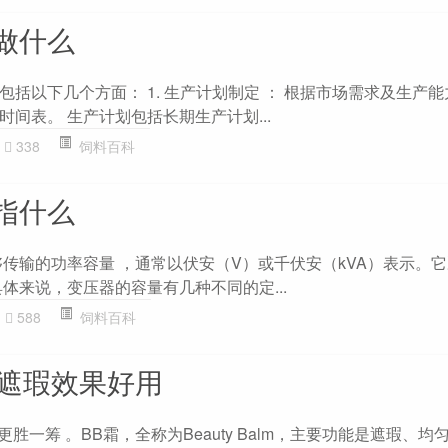
做什么
括以下几个方面： 1. 生产计划制定 ： 根据市场需求及生产
间表。 生产计划包括长期生产计划...
338
饲料百科
指什么
够传输的功率容量 ，通常以伏安（V）或千伏安（kVA）表示。
体来说，变压器的容量有几种不同的定...
588
饲料百科
个遮瑕效果好用
胜一筹 。BB霜，全称为Beauty Balm，主要功能是遮瑕、均