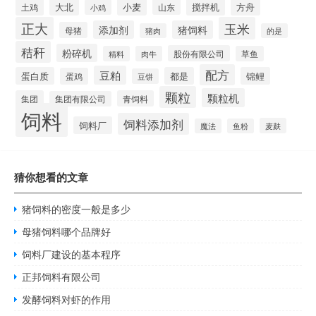
大北
小麦
搅拌机
土鸡
山东
方舟
小鸡
正大
玉米
添加剂
猪饲料
母猪
猪肉
的是
秸秆
粉碎机
股份有限公司
精料
肉牛
草鱼
配方
豆粕
蛋白质
都是
锦鲤
蛋鸡
豆饼
颗粒
颗粒机
集团
青饲料
集团有限公司
饲料
饲料添加剂
饲料厂
麦麸
魔法
鱼粉
猜你想看的文章
猪饲料的密度一般是多少
母猪饲料哪个品牌好
饲料厂建设的基本程序
正邦饲料有限公司
发酵饲料对虾的作用