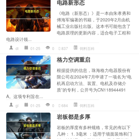
电路新形态
《电路（新形态）》是一本由朱孝勇和
傅海军编著的书籍，于2020年2月由机
械工业出版社出版。这本书可能包含了
电路原理的更新内容，适合电子工程和
电路设计领...
dl
01-25
0
837
饲料百科
格力空调重启
根据提供的信息，珠海格力电器股份有
限公司在2024年7月申请了一项名为“电
机再启动方法、装置、电机及存储介
质”的专利，公开号为CN118944491
A。这项专利旨在...
gl
01-25
0
684
饲料百科
岩板都是多厚
岩板的厚度有多种规格，常见的有以下
几种： 1. 3毫米 ：适用于墙面装饰和门