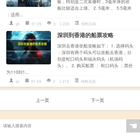
板，特别是二次装修时，3毫米厚的岩
板比较适合上墙。 2. 5毫米 、 5.5毫米
：适用...
yb
01-25
0
229
饲料百科
深圳到香港的船票攻略
深圳去香港坐船攻略如下： 1. 选择码头
：深圳有两个码头可以坐船去香港，分
别是蛇口码头和福永码头（机场码
头）。 2. 购买船票 ： 蛇口码头 ：票价
为110到1...
sz
01-24
0
213
饲料百科
上一页
下一页
☚