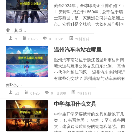
截至2024年，全球印刷企业排名如下：
1. 安姆科 成立于1860年，总部位于瑞
士苏黎世，是一家澳洲公司并在澳洲上
市。安姆科是全球第一大软包装印刷企
业，其成...
rr
01-25
0
581
饲料百科
温州汽车南站在哪里
温州汽车南站位于浙江省温州市梧田南
塘大道与疏港公路交叉口东北侧。 其他
小伙伴的相似问题： 温州汽车南站附近
有哪些公交站？ 温州南站与动车南站有
何区别...
wz
01-25
0
808
饲料百科
中学都用什么文具
中学生开学需要携带的文具包括以下几
类： 1. 书写笔类 ： 钢笔 ：至少准备两
支，建议购买质量好的钢笔和笔芯。 圆