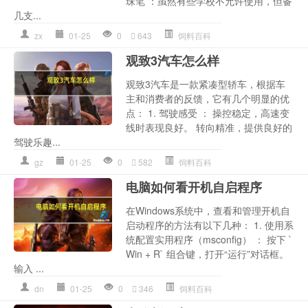
珠笔 ：虽然有些学校不允许使用，但备
几支...
zx
01-25
0
643
饲料百科
观致3汽车怎么样
观致3汽车是一款紧凑型轿车，根据车
主和消费者的反馈，它有几个明显的优
点： 1. 驾驶感受 ： 操控稳定，高速变
线时表现良好。 转向精准，提供良好的
驾驶乐趣...
gz
01-25
0
582
饲料百科
电脑如何看开机自启程序
在Windows系统中，查看和管理开机自
启动程序的方法有以下几种： 1. 使用系
统配置实用程序（msconfig） ： 按下 `
Win + R` 组合键，打开“运行”对话框。
输入 ...
dn
01-25
0
346
饲料百科