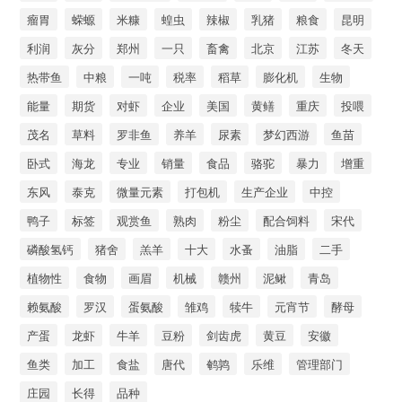
瘤胃
蝾螈
米糠
蝗虫
辣椒
乳猪
粮食
昆明
利润
灰分
郑州
一只
畜禽
北京
江苏
冬天
热带鱼
中粮
一吨
税率
稻草
膨化机
生物
能量
期货
对虾
企业
美国
黄鳝
重庆
投喂
茂名
草料
罗非鱼
养羊
尿素
梦幻西游
鱼苗
卧式
海龙
专业
销量
食品
骆驼
暴力
增重
东风
泰克
微量元素
打包机
生产企业
中控
鸭子
标签
观赏鱼
熟肉
粉尘
配合饲料
宋代
磷酸氢钙
猪舍
羔羊
十大
水蚤
油脂
二手
植物性
食物
画眉
机械
赣州
泥鳅
青岛
赖氨酸
罗汉
蛋氨酸
雏鸡
犊牛
元宵节
酵母
产蛋
龙虾
牛羊
豆粉
剑齿虎
黄豆
安徽
鱼类
加工
食盐
唐代
鹌鹑
乐维
管理部门
庄园
长得
品种