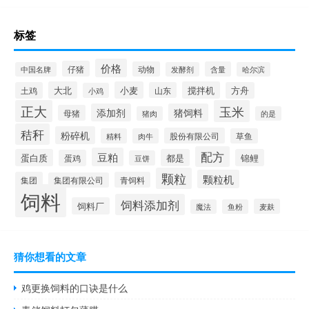
标签
价格
仔猪
动物
含量
中国名牌
发酵剂
哈尔滨
大北
小麦
搅拌机
土鸡
山东
方舟
小鸡
正大
玉米
添加剂
猪饲料
母猪
猪肉
的是
秸秆
粉碎机
股份有限公司
精料
肉牛
草鱼
配方
豆粕
蛋白质
都是
锦鲤
蛋鸡
豆饼
颗粒
颗粒机
集团
青饲料
集团有限公司
饲料
饲料添加剂
饲料厂
麦麸
魔法
鱼粉
猜你想看的文章
鸡更换饲料的口诀是什么