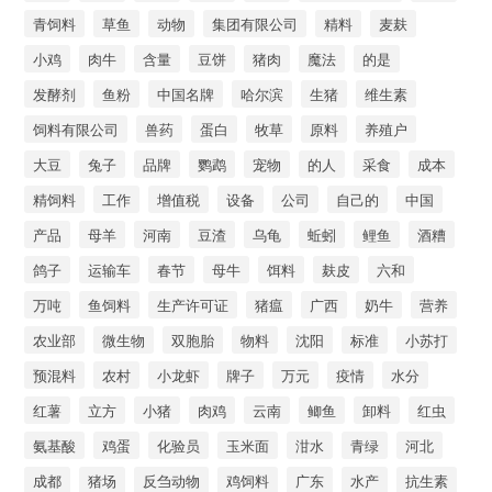
青饲料
草鱼
动物
集团有限公司
精料
麦麸
小鸡
肉牛
含量
豆饼
猪肉
魔法
的是
发酵剂
鱼粉
中国名牌
哈尔滨
生猪
维生素
饲料有限公司
兽药
蛋白
牧草
原料
养殖户
大豆
兔子
品牌
鹦鹉
宠物
的人
采食
成本
精饲料
工作
增值税
设备
公司
自己的
中国
产品
母羊
河南
豆渣
乌龟
蚯蚓
鲤鱼
酒糟
鸽子
运输车
春节
母牛
饵料
麸皮
六和
万吨
鱼饲料
生产许可证
猪瘟
广西
奶牛
营养
农业部
微生物
双胞胎
物料
沈阳
标准
小苏打
预混料
农村
小龙虾
牌子
万元
疫情
水分
红薯
立方
小猪
肉鸡
云南
鲫鱼
卸料
红虫
氨基酸
鸡蛋
化验员
玉米面
泔水
青绿
河北
成都
猪场
反刍动物
鸡饲料
广东
水产
抗生素