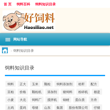
首 页
饲料百科
饲料知识目录
网站导航
>
饲料知识目录
饲料知识目录
饲料
正大
玉米
颗粒
饲料添加剂
秸秆
配方
豆粕
价格
颗粒机
添加剂
猪饲料
粉碎机
都是
小麦
大北
饲料厂
搅拌机
锦鲤
蛋白质
方舟
土鸡
蛋鸡
母猪
山东
集团
股份有限公司
仔猪