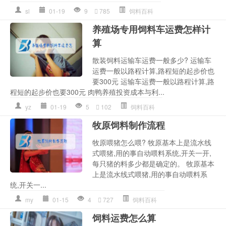
sl
01-19
9
785
饲料百科
养殖场专用饲料车运费怎样计
算
散装饲料运输车运费一般多少? 运输车
运费一般以路程计算,路程短的起步价也
要300元 运输车运费一般以路程计算,路
程短的起步价也要300元 肉鸭养殖投资成本与利...
yz
01-19
5
102
饲料百科
牧原饲料制作流程
牧原喂猪怎么喂? 牧原基本上是流水线
式喂猪,用的事自动喂料系统,开关一开,
每只猪的料多少都是确定的。 牧原基本
上是流水线式喂猪,用的事自动喂料系
统,开关一...
my
01-15
4
727
饲料百科
饲料运费怎么算