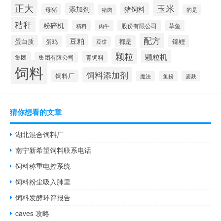
正大
玉米
添加剂
猪饲料
母猪
猪肉
的是
秸秆
粉碎机
股份有限公司
精料
肉牛
草鱼
配方
豆粕
蛋白质
都是
锦鲤
蛋鸡
豆饼
颗粒
颗粒机
集团
青饲料
集团有限公司
饲料
饲料添加剂
饲料厂
麦麸
魔法
鱼粉
猜你想看的文章
湖北混合饲料厂
南宁新希望饲料联系电话
饲料称重电控系统
饲料粉尘吸入肺里
饲料发酵环评报告
caves 攻略