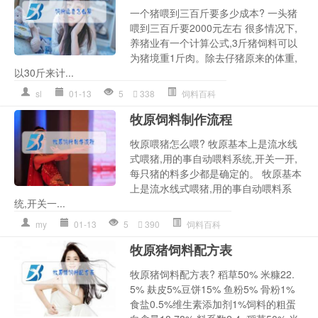
一个猪喂到三百斤要多少成本? 一头猪
喂到三百斤要2000元左右 很多情况下,
养猪业有一个计算公式,3斤猪饲料可以
为猪境重1斤肉。除去仔猪原来的体重,
以30斤来计...
sl
01-13
5
338
饲料百科
牧原饲料制作流程
牧原喂猪怎么喂? 牧原基本上是流水线
式喂猪,用的事自动喂料系统,开关一开,
每只猪的料多少都是确定的。 牧原基本
上是流水线式喂猪,用的事自动喂料系
统,开关一...
my
01-13
5
390
饲料百科
牧原猪饲料配方表
牧原猪饲料配方表? 稻草50% 米糠22.
5% 麸皮5%豆饼15% 鱼粉5% 骨粉1%
食盐0.5%维生素添加剂1%饲料的粗蛋