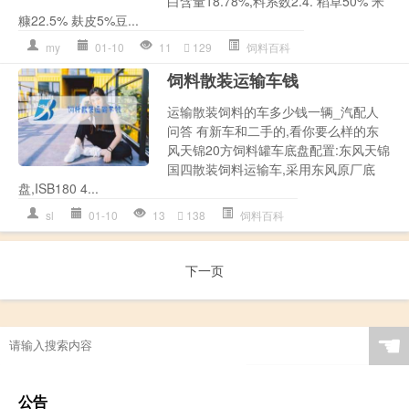
白含量18.78%,料系数2.4. 稻草50% 米
糠22.5% 麸皮5%豆...
my
01-10
11
129
饲料百科
饲料散装运输车钱
运输散装饲料的车多少钱一辆_汽配人
问答 有新车和二手的,看你要么样的东
风天锦20方饲料罐车底盘配置:东风天锦
国四散装饲料运输车,采用东风原厂底
盘,ISB180 4...
sl
01-10
13
138
饲料百科
下一页
☚
公告