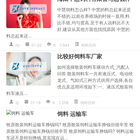
中慧饲料怎么样? 中慧的料总起来还是
不错的,以前在养殖场的时候一直用,料
比不错,均匀度高,至于有人说料比不大
好,建议从其他方面也找找原因 中慧的
料总起来还...
hy
01-22
6
844
饲料百科
比较好饲料车厂家
如何选择散装饲料车驱动方式_汽配人
问答 散装饲料车一共有液压式、电动绞
龙式、气卸式三种方式供用户选择,各自
优点及适用环境如下:一、液压式散装饲
料车液压...
bj
01-19
6
258
饲料百科
饲料 运输车
牧原散装饲料运输车挣钱吗? 牧原散装饲料运输车挣钱但很辛苦 牧
原散装饲料运输车挣钱但很辛苦 牧原饲料运输车挣钱吗? 饲料运输
车还不是特别挣钱,其实现在运...