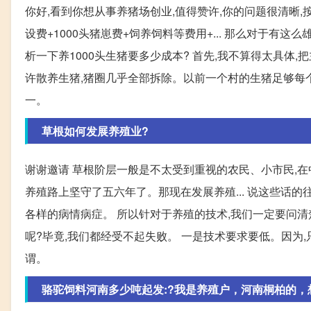
你好,看到你想从事养猪场创业,值得赞许,你的问题很清晰,按
设费+1000头猪崽费+饲养饲料等费用+... 那么对于
析一下养1000头生猪要多少成本? 首先,我不算得太具体,
许散养生猪,猪圈几乎全部拆除。以前一个村的生猪足够每个村
一。
草根如何发展养殖业?
谢谢邀请 草根阶层一般是不太受到重视的农民、小市民,在
养殖路上坚守了五六年了。那现在发展养殖... 说这些话的
各样的病情病症。 所以针对于养殖的技术,我们一定要问清楚
呢?毕竟,我们都经受不起失败。 一是技术要求要低。因为,只
谓。
骆驼饲料河南多少吨起发:?我是养殖户，河南桐柏的，