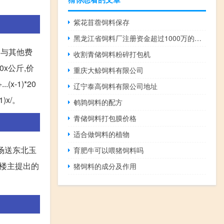
紫花苜蓿饲料保存
黑龙江省饲料厂注册资金超过1000万的厂家有哪些
管与其他费
收割青储饲料粉碎打包机
00x公斤,价
重庆大鲸饲料有限公司
.(x-1)*20
辽宁泰高饲料有限公司地址
1)x/。
鹌鹑饲料的配方
青储饲料打包膜价格
适合做饲料的植物
场送东北玉
育肥牛可以喂猪饲料吗
?楼主提出的
猪饲料的成分及作用