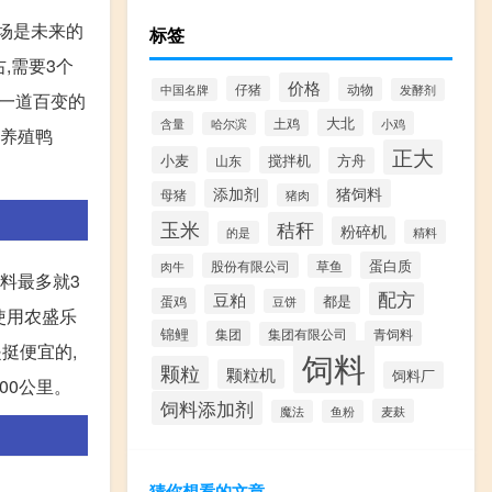
场是未来的
标签
右,需要3个
价格
仔猪
动物
中国名牌
发酵剂
是一道百变的
大北
土鸡
含量
小鸡
哈尔滨
,养殖鸭
正大
小麦
搅拌机
山东
方舟
添加剂
猪饲料
母猪
猪肉
玉米
秸秆
粉碎机
精料
的是
蛋白质
股份有限公司
肉牛
草鱼
饲料最多就3
配方
豆粕
都是
蛋鸡
豆饼
使用农盛乐
锦鲤
集团
青饲料
集团有限公司
是挺便宜的,
饲料
颗粒
颗粒机
饲料厂
00公里。
饲料添加剂
麦麸
魔法
鱼粉
猜你想看的文章