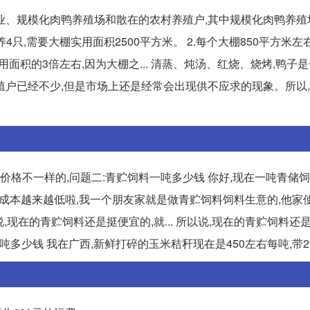
业、规模化肉鸭养殖场和散在的农村养殖户,其中规模化肉鸭养殖
养4只,需要大棚实用面积2500平方米。 2.每个大棚850平方米左
实用面积的3倍左右,因为大棚之... 清蒸、炖汤、红烧、烧烤,鸭子
殖户已经不少,但是市场上还是经常会出现供不应求的现象。所以
价格不一样的,问题二:青贮饲料一吨多少钱 你好,现在一吨青储
生产的成本越来越低啦,我一个朋友家就是做青贮饲料饲料生意的,他家
,现在的青贮饲料还是挺便宜的,就... 所以说,现在的青贮饲料还
一吨多少钱 我在广西,新鲜打碎的玉米秸秆现在是450左右每吨,带2