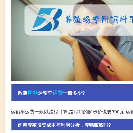
饲料
运费
散装
运输车
一般多少?
运输车运费一般以路程计算,路程短的起步价也要300元 运
肉鸭养殖投资成本与利润分析，养鸭赚钱吗?