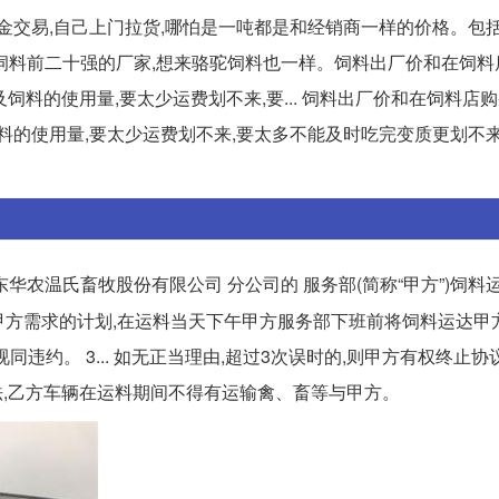
金交易,自己上门拉货,哪怕是一吨都是和经销商一样的价格。包
全国饲料前二十强的厂家,想来骆驼饲料也一样。饲料出厂价和在饲
饲料的使用量,要太少运费划不来,要... 饲料出厂价和在饲料店购
料的使用量,要太少运费划不来,要太多不能及时吃完变质更划不
 广东华农温氏畜牧股份有限公司 分公司的 服务部(简称“甲方”)饲料
须按甲方需求的计划,在运料当天下午甲方服务部下班前将饲料运达
同违约。 3... 如无正当理由,超过3次误时的,则甲方有权终止协
齐全法,乙方车辆在运料期间不得有运输禽、畜等与甲方。