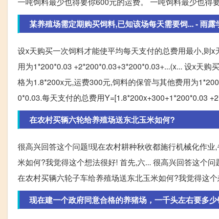
一吨饲料最少也得要你600元的运费。 一吨饲料最少也得要
某养殖场需定期购买饲料,已知该场每天需要饲... - 雨
设x天购买一次饲料才能使平均每天支付的总费用最小,则x天需要
用为1*200*0.03 +2*200*0.03+3*200*0.03+..
格为1.8*200x元,运费300元,饲料的保管与其他费用为1*200*0.03 +2*200
0*0.03.每天支付的总费用Y=[1.8*200x+300+1*200*0.03 +2*200*
在农村买辆六轮给养殖场送东北玉米如何?
很高兴回答这个问题!现在农村耕种秋收都施行机械化作业
米如何?我觉得这个想法很好! 首先,六... 很高兴回答这
在农村买辆六轮子车给养殖场送东北玉米如何?我觉得这个想
现在建一个政府同意合格的养猪场，一千头左右要多少