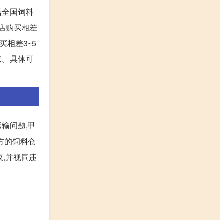
括全国饲料
料店购买相差
买相差3~5
来。具体可
运输问题,甲
甲方的饲料仓
议,并视同违