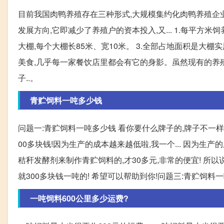
目前我国肉鸭养殖存在三种形式,大规模集约化肉鸭养殖企
发展方向,它即减少了养殖户的资本投入,又... 1.每平方米饲
大棚,每个大棚长85米、宽10米。 3.全部占地面积是大棚
美食,几乎每一家餐饮店里都会有它的身影。虽然现有的养
子..。
青贮饲料一吨多少钱
问题一:青贮饲料一吨多少钱 看你要什么牌子的,牌子不一样
00多块钱!因为生产的成本越来越低啦,我一个... 因为
秸秆发酵剂来制作青贮饲料的,才30多元,非常的便宜! 所以说
就300多块钱一吨的! 希望可以帮助到你!问题三:青贮饲料
一吨饲料600公里多少运费?