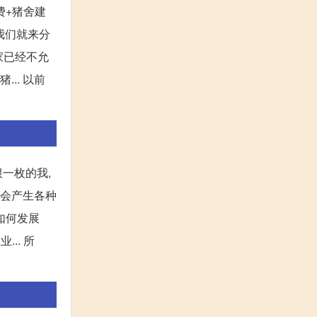
费+猪舍建
我们就来分
家已经不允
.. 以前
一枚的我,
就会产生各种
如何发展
.. 所