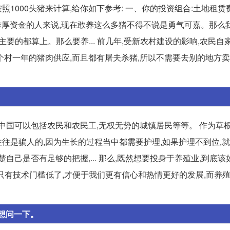
照1000头猪来计算,给你如下参考: 一、你的投资组合:土地租赁
有这么雄厚资金的人来说,现在敢养这么多猪不得不说是勇气可嘉。那么
把主要的都算上。那么要养... 前几年,受新农村建设的影响,农民自
一年的猪肉供应,而且都有屠夫杀猪,所以不需要去别的地方卖猪.
中国可以包括农民和农民工,无权无势的城镇居民等等。 作为草根
往往是骗人的,因为生长的过程当中都需要护理,如果护理不到位,
自己是否有足够的把握,... 那么,既然想要投身于养殖业,到底该
有技术门槛低了,才便于我们更有信心和热情更好的发展,而养殖业.
想问一下。