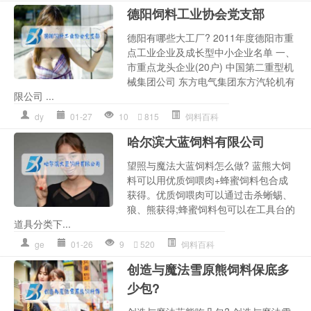
德阳饲料工业协会党支部
德阳有哪些大工厂? 2011年度德阳市重
点工业企业及成长型中小企业名单 一、
市重点龙头企业(20户) 中国第二重型机
械集团公司 东方电气集团东方汽轮机有
限公司 ...
dy
01-27
10
815
饲料百科
哈尔滨大蓝饲料有限公司
望照与魔法大蓝饲料怎么做? 蓝熊大饲
料可以用优质饲喂肉+蜂蜜饲料包合成
获得。优质饲喂肉可以通过击杀蜥蜴、
狼、熊获得;蜂蜜饲料包可以在工具台的
道具分类下...
ge
01-26
9
520
饲料百科
创造与魔法雪原熊饲料保底多
少包?