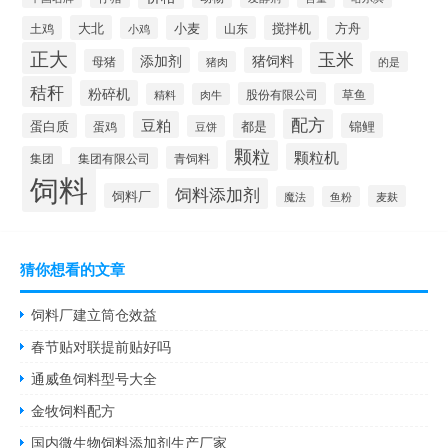
大北
小麦
搅拌机
土鸡
山东
方舟
小鸡
正大
玉米
添加剂
猪饲料
母猪
猪肉
的是
秸秆
粉碎机
股份有限公司
精料
肉牛
草鱼
配方
豆粕
蛋白质
都是
锦鲤
蛋鸡
豆饼
颗粒
颗粒机
集团
青饲料
集团有限公司
饲料
饲料添加剂
饲料厂
麦麸
魔法
鱼粉
猜你想看的文章
饲料厂建立筒仓效益
春节贴对联提前贴好吗
通威鱼饲料型号大全
金牧饲料配方
国内微生物饲料添加剂生产厂家