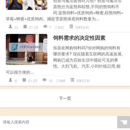
创造与魔法蓝熊吃几包? 创造与魔法雪
原熊分为蓝熊和棕熊,不同的熊饲料不
同,蓝熊饲料=优质饲肉+蜂蜜,棕熊饲料=
草莓+蜂蜜+优质饲肉。捕捉雪原熊保底饲料数量为...
cz
01-25
7
842
饲料百科
饲料需求的决定性因素
你喜欢网购饲料吗?你对网购的饲料有
哪些要求? 现在随着互联网的高速发展,
网购已成为百姓生活中随处可见的事
情。大到飞机、汽车,小到针线日用,都
可以很方便的...
sl
01-25
10
888
饲料百科
下一页
☚