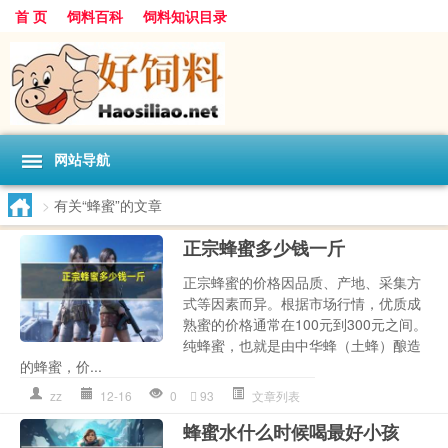
首 页
饲料百科
饲料知识目录
网站导航
>
有关“蜂蜜”的文章
正宗蜂蜜多少钱一斤
正宗蜂蜜的价格因品质、产地、采集方
式等因素而异。根据市场行情，优质成
熟蜜的价格通常在100元到300元之间。
纯蜂蜜，也就是由中华蜂（土蜂）酿造
的蜂蜜，价...
zz
12-16
0
93
文章列表
蜂蜜水什么时候喝最好小孩