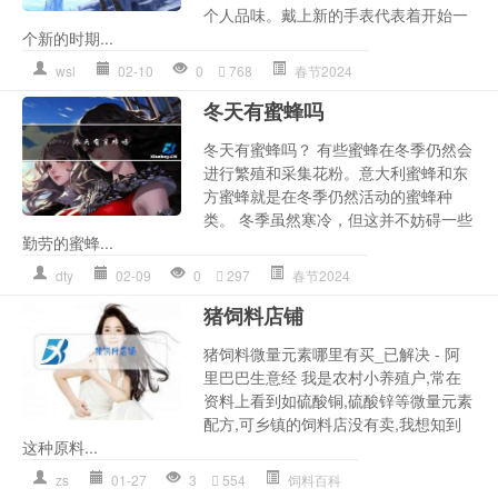
个人品味。戴上新的手表代表着开始一
个新的时期...
wsl
02-10
0
768
春节2024
冬天有蜜蜂吗
冬天有蜜蜂吗？ 有些蜜蜂在冬季仍然会
进行繁殖和采集花粉。意大利蜜蜂和东
方蜜蜂就是在冬季仍然活动的蜜蜂种
类。 冬季虽然寒冷，但这并不妨碍一些
勤劳的蜜蜂...
dty
02-09
0
297
春节2024
猪饲料店铺
猪饲料微量元素哪里有买_已解决 - 阿
里巴巴生意经 我是农村小养殖户,常在
资料上看到如硫酸铜,硫酸锌等微量元素
配方,可乡镇的饲料店没有卖,我想知到
这种原料...
zs
01-27
3
554
饲料百科