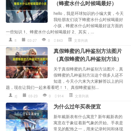
（蜂蜜水什么时候喝最好）
hello，我是环球知识的小编大黄，今天
我给朋友们说下蜂蜜水什么时候喝最好
小孩，蜂蜜水什么时候喝最好这方面的
一些知识 1、蜂蜜水什么时候喝最好 2、其实，...
fl
03-27
0
843
文章列表
真假蜂蜜的几种鉴别方法图片
（真假蜂蜜的几种鉴别方法）
关于真假蜂蜜的几种鉴别方法图片，真
假蜂蜜的几种鉴别方法这个很多人还不
知道，今天小六来为大家解答以上的问
题，现在让我们一起来看看吧！ 1、真假蜂蜜鉴别...
zj
03-23
0
914
文章列表
为什么过年买表便宜
新年戴新表有什么寓意? 新年戴新表的
寓意在于象征着新气象的开始。手表是
常见的配饰之一，用来记录时间和体现