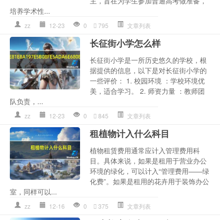
主，旨在为学生参加普通高考做准备，
培养学术性...
zz
12-23
0
795
文章列表
长征街小学怎么样
长征街小学是一所历史悠久的学校，根
据提供的信息，以下是对长征街小学的
一些评价： 1. 校园环境 ：学校环境优
美，适合学习。 2. 师资力量 ：教师团
队负责，...
zz
12-23
0
845
文章列表
租植物计入什么科目
植物租赁费用通常应计入管理费用科
目。具体来说，如果是租用于营业办公
环境的绿化，可以计入“管理费用——绿
化费”。如果是租用的花卉用于装饰办公
室，同样可以...
zz
12-16
0
375
文章列表