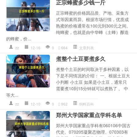
正宗蜂蜜多少钱一斤
正宗蜂蜜的价格因品质、产地、采集方
式等因素而异。根据市场行情，优质成
熟蜜的价格通常在100元到300元之间。
纯蜂蜜，也就是由中华蜂（土蜂）酿造
的蜂蜜，价...
zz
12-16
0
664
文章列表
煮整个土豆要煮多久
煮整个土豆的时间取决于多种因素，以
下是不同情况的介绍： 一、根据土豆大
小判断 小土豆 如果是小土豆，通常只
需要煮10到15分钟就可以煮熟了 。 中
等大...
zz
12-10
0
962
饲料百科
郑州大学国家重点学科名单
郑州大学国家重点学科有060106中国古
代史、070205凝聚态物理、070303有