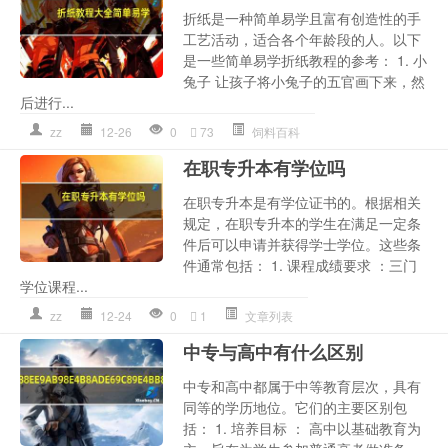
折纸是一种简单易学且富有创造性的手
工艺活动，适合各个年龄段的人。以下
是一些简单易学折纸教程的参考： 1. 小
兔子 让孩子将小兔子的五官画下来，然
后进行...
zz
12-26
0
73
饲料百科
在职专升本有学位吗
在职专升本是有学位证书的。根据相关
规定，在职专升本的学生在满足一定条
件后可以申请并获得学士学位。这些条
件通常包括： 1. 课程成绩要求 ：三门
学位课程...
zz
12-24
0
1
文章列表
中专与高中有什么区别
中专和高中都属于中等教育层次，具有
同等的学历地位。它们的主要区别包
括： 1. 培养目标 ： 高中以基础教育为