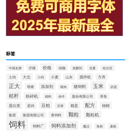
标签
价格
仔猪
动物
含量
中国名牌
发酵剂
哈尔滨
大北
小麦
搅拌机
土鸡
山东
方舟
小鸡
正大
玉米
添加剂
猪饲料
母猪
猪肉
的是
秸秆
粉碎机
股份有限公司
精料
肉牛
草鱼
配方
豆粕
蛋白质
都是
锦鲤
蛋鸡
豆饼
颗粒
颗粒机
集团
青饲料
集团有限公司
饲料
饲料添加剂
饲料厂
麦麸
魔法
鱼粉