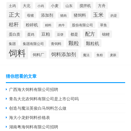
大北
小麦
搅拌机
土鸡
山东
方舟
小鸡
正大
玉米
添加剂
猪饲料
母猪
猪肉
的是
秸秆
粉碎机
股份有限公司
精料
肉牛
草鱼
配方
豆粕
蛋白质
都是
锦鲤
蛋鸡
豆饼
颗粒
颗粒机
集团
青饲料
集团有限公司
饲料
饲料添加剂
饲料厂
麦麸
魔法
鱼粉
猜你想看的文章
广西海大饲料有限公司招聘
青岛大北农饲料有限公司是上市公司吗
创造与魔法英俊白马饲料怎么做
海大小龙虾饲料价格表
湖南粤海饲料有限公司招聘