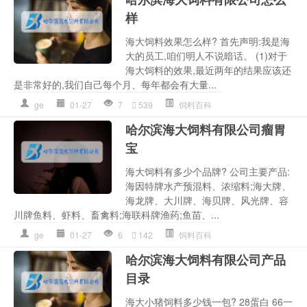
样
海大饲料效果怎么样? 首先声明:我是海
大的员工,咱们明人不说暗话。 (1)对于
海大饲料的效果,最近两年的结果应该还
是非常好的,我们自己每个月、每年都会有大量...
ge
01-27
7
539
饲料百科
哈尔滨海大饲料有限公司瘤胃
宝
海大饲料有多少个品牌? 公司主要产品:
海因特牌水产预混料、浓缩料;海大牌、
海龙牌、大川牌、海贝牌、风光牌、容
川牌鱼料、虾料、畜禽料;海联科牌渔药;鱼苗、...
ge
01-27
6
142
饲料百科
哈尔滨海大饲料有限公司产品
目录
海大小猪饲料多少钱一包? 28蛋白 66一