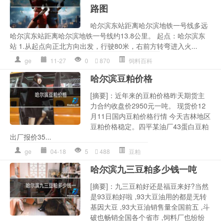
路图
哈尔滨东站距离哈尔滨地铁一号线多远
哈尔滨东站距离哈尔滨地铁一号线约13.8公里。 起点：哈尔滨东
站 1.从起点向正北方向出发，行驶80米，右前方转弯进入火...
ge
11-27
0
870
饲料百科
哈尔滨豆粕价格
[摘要]：近年来的豆粕价格昨天期货主
力合约收盘价2950元一吨。 现货价12
月11日国内豆粕价格行情 今天吉林地区
豆粕价格稳定。四平某油厂43蛋白豆粕
出厂报价35...
ge
04-18
5
488
豆粕
哈尔滨九三豆粕多少钱一吨
[摘要]：九三豆粕好还是福豆来好?当然
是93豆粕好啦 ,93大豆油用的都是无转
基因大豆 ,93大豆油销售量全国前五 ,斗
破也畅销全国各个省市 ,饲料厂也纷纷