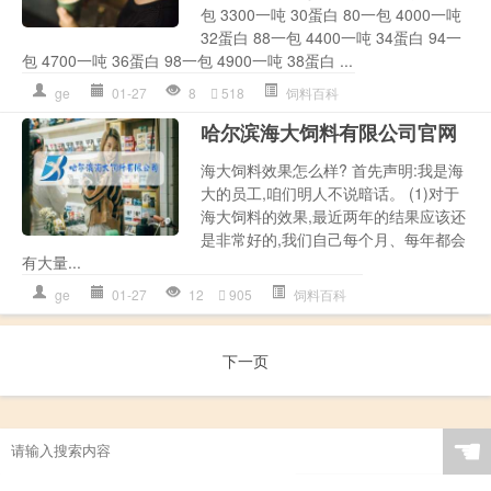
包 3300一吨 30蛋白 80一包 4000一吨
32蛋白 88一包 4400一吨 34蛋白 94一
包 4700一吨 36蛋白 98一包 4900一吨 38蛋白 ...
ge
01-27
8
518
饲料百科
哈尔滨海大饲料有限公司官网
海大饲料效果怎么样? 首先声明:我是海
大的员工,咱们明人不说暗话。 (1)对于
海大饲料的效果,最近两年的结果应该还
是非常好的,我们自己每个月、每年都会
有大量...
ge
01-27
12
905
饲料百科
下一页
☚