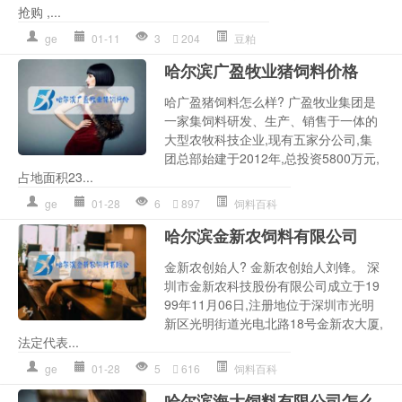
抢购 ,...
ge
01-11
3
204
豆粕
哈尔滨广盈牧业猪饲料价格
哈广盈猪饲料怎么样? 广盈牧业集团是
一家集饲料研发、生产、销售于一体的
大型农牧科技企业,现有五家分公司,集
团总部始建于2012年,总投资5800万元,
占地面积23...
ge
01-28
6
897
饲料百科
哈尔滨金新农饲料有限公司
金新农创始人? 金新农创始人刘锋。 深
圳市金新农科技股份有限公司成立于19
99年11月06日,注册地位于深圳市光明
新区光明街道光电北路18号金新农大厦,
法定代表...
ge
01-28
5
616
饲料百科
哈尔滨海大饲料有限公司怎么