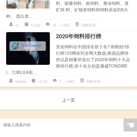
料、能量饲料、粗饲料、青绿饲料、青
贮饲 料、矿物质饲料和饲料添加剂8大
种。 蛋白质...
zs
12-20
12
250
饲料百科
2020年饲料排行榜
安佑饲料在中国排名前十名? 刚刚好!排
行榜123网依托全网大数据,根据品牌评
价以及销量评选出了2020年饲料十大品
牌排行榜,前十名分别是通威TONGWE
I、六和LIUHE...
sslake
12-20
7
842
饲料百科
上一页
☚