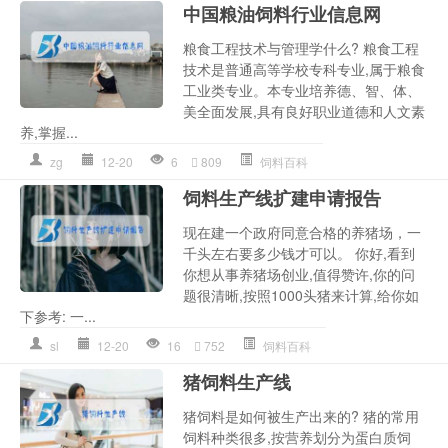
中国粮油饲料行业信息网
粮食工程技术与管理学什么? 粮食工程
技术是普通高等学校专科专业,属于粮食
工业类专业。本专业培养德、智、体、
美全面发展,具有良好职业道德和人文素
养,掌握...
zg
12-20
6
809
饲料百科
饲料生产线扩建申请报告
现在建一个政府同意合格的养猪场，一
千头左右要多少钱才可以。 你好,看到
你想从事养猪场创业,值得赞许,你的问
题很清晰,按照1000头猪来计算,给你如
下参考: 一...
sl
12-20
16
752
饲料百科
猪饲料生产线
猪饲料是如何被生产出来的? 猪的常用
饲料种类很多,按营养划分为蛋白质饲