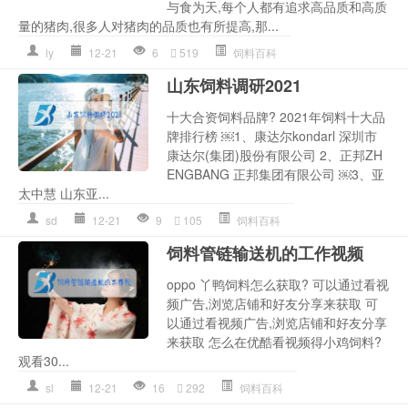
与食为天,每个人都有追求高品质和高质
量的猪肉,很多人对猪肉的品质也有所提高,那...
ly
12-21
6
519
饲料百科
山东饲料调研2021
十大合资饲料品牌? 2021年饲料十大品
牌排行榜 ￼1、康达尔kondarl 深圳市
康达尔(集团)股份有限公司 2、正邦ZH
ENGBANG 正邦集团有限公司 ￼3、亚
太中慧 山东亚...
sd
12-21
9
105
饲料百科
饲料管链输送机的工作视频
oppo 丫鸭饲料怎么获取? 可以通过看视
频广告,浏览店铺和好友分享来获取 可
以通过看视频广告,浏览店铺和好友分享
来获取 怎么在优酷看视频得小鸡饲料?
观看30...
sl
12-21
16
292
饲料百科