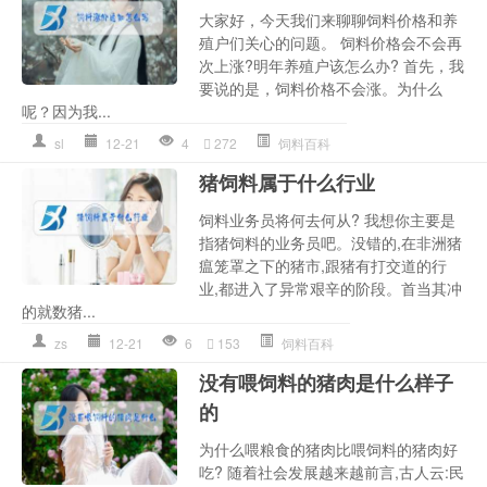
大家好，今天我们来聊聊饲料价格和养
殖户们关心的问题。 饲料价格会不会再
次上涨?明年养殖户该怎么办? 首先，我
要说的是，饲料价格不会涨。为什么
呢？因为我...
sl
12-21
4
272
饲料百科
猪饲料属于什么行业
饲料业务员将何去何从? 我想你主要是
指猪饲料的业务员吧。没错的,在非洲猪
瘟笼罩之下的猪市,跟猪有打交道的行
业,都进入了异常艰辛的阶段。首当其冲
的就数猪...
zs
12-21
6
153
饲料百科
没有喂饲料的猪肉是什么样子
的
为什么喂粮食的猪肉比喂饲料的猪肉好
吃? 随着社会发展越来越前言,古人云:民