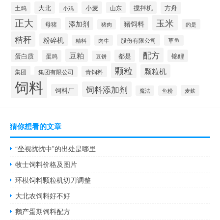
大北
小麦
搅拌机
土鸡
山东
方舟
小鸡
正大
玉米
添加剂
猪饲料
母猪
猪肉
的是
秸秆
粉碎机
股份有限公司
精料
肉牛
草鱼
配方
豆粕
蛋白质
都是
锦鲤
蛋鸡
豆饼
颗粒
颗粒机
集团
青饲料
集团有限公司
饲料
饲料添加剂
饲料厂
麦麸
魔法
鱼粉
猜你想看的文章
“坐视扰扰中”的出处是哪里
牧士饲料价格及图片
环模饲料颗粒机切刀调整
大北农饲料好不好
鹅产蛋期饲料配方