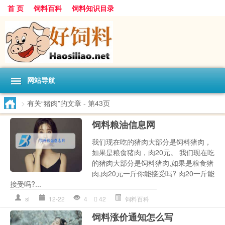
首 页
饲料百科
饲料知识目录
网站导航
>
有关“猪肉”的文章
- 第43页
饲料粮油信息网
我们现在吃的猪肉大部分是饲料猪肉，
如果是粮食猪肉，肉20元。 我们现在吃
的猪肉大部分是饲料猪肉,如果是粮食猪
肉,肉20元一斤你能接受吗? 肉20一斤能
接受吗?...
sl
12-22
4
42
饲料百科
饲料涨价通知怎么写