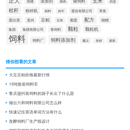
正大
玉米
添加剂
猪饲料
母猪
猪肉
的是
秸秆
粉碎机
股份有限公司
精料
肉牛
草鱼
配方
豆粕
蛋白质
都是
锦鲤
蛋鸡
豆饼
颗粒
颗粒机
集团
青饲料
集团有限公司
饲料
饲料添加剂
饲料厂
麦麸
魔法
鱼粉
猜你想看的文章
大豆豆粕价格最新行情
15吨散装饲料车
鲁滨逊抖装饲料的袋子长出了什么苗
烟台六和饲料有限公司怎么样
快速记住英语单词方法有什么
发酵饲料厂生产线设计