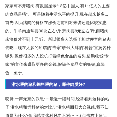
家家离不开猪肉,有数据显示“13亿中国人,有11亿人的主要
肉食品是猪”。 可是随着生活水平的提升,现在越来越多...
首先,因为猪肉的价格在涨价之前相对来讲还是比较实惠
的。牛羊肉通常要30块左右/斤,鸡肉要8元左右/斤,而猪肉
未涨价才不到十元/斤。所以很多人选择了相对便宜的猪肉
去吃... 现在太多的所谓的“专家”收钱大肆的“科普”宣扬各种
噱头,致使很多的人投机打着绿色食品的名头,借助收钱“专
家”的宣传来赚取更多的金钱,假绿色食品卖的畅销,真绿
色... 至于。
泔水喂的猪和饲料喂的猪，哪种肉质好?
哎呀,一声无奈的叹息~~ 最近一段时间,经常看到这样的帖
子,泔水猪和饲料猪的对比,让泔水猪回归大众视线,我不知
道是为什么?但我感觉这种风向不对(~_~;) 点击右上角“...