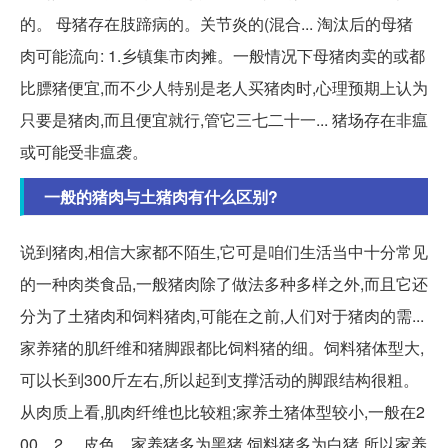
的。 母猪存在肢蹄病的。关节炎的(混合... 淘汰后的母猪
肉可能流向: 1.乡镇集市肉摊。一般情况下母猪肉卖的或都
比膘猪便宜,而不少人特别是老人买猪肉时,心理预期上认为
只要是猪肉,而且便宜就行,管它三七二十一... 猪场存在非瘟
或可能受非瘟袭。
一般的猪肉与土猪肉有什么区别?
说到猪肉,相信大家都不陌生,它可是咱们生活当中十分常见
的一种肉类食品,一般猪肉除了做法多种多样之外,而且它还
分为了土猪肉和饲料猪肉,可能在之前,人们对于猪肉的需...
家养猪的肌纤维和猪脚跟都比饲料猪的细。饲料猪体型大,
可以长到300斤左右,所以起到支撑活动的脚跟结构很粗。
从肉质上看,肌肉纤维也比较粗;家养土猪体型较小,一般在2
00... 2、 皮色。家养猪多为黑猪,饲料猪多为白猪,所以家养