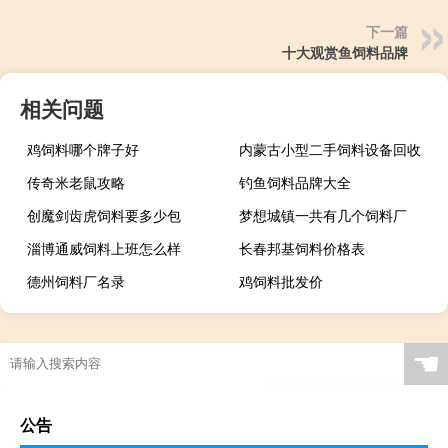
下一篇
十大观赏鱼饲料品牌
相关问题
鸡饲料哪个牌子好
内蒙古小型二手饲料设备回收
传奇米老鼠攻略
钓鱼饲料品牌大全
创魔剑齿虎饲料要多少包
梦想城镇一共有几个饲料厂
淄博通威饲料上班怎么样
长春邦基饲料价格表
德州饲料厂名录
鸡饲料批发价
☚
公告