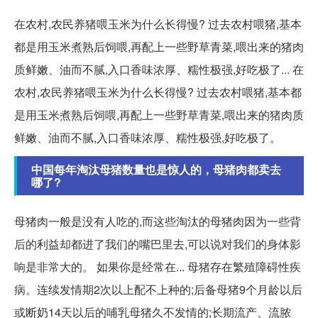
在农村,农民养猪喂玉米为什么长得慢? 过去农村喂猪,基本
都是用玉米煮熟后饲喂,再配上一些野草青菜,喂出来的猪肉
质鲜嫩、油而不腻,入口香味浓厚、糯性极强,好吃极了... 在
农村,农民养猪喂玉米为什么长得慢? 过去农村喂猪,基本都
是用玉米煮熟后饲喂,再配上一些野草青菜,喂出来的猪肉质
鲜嫩、油而不腻,入口香味浓厚、糯性极强,好吃极了。
中国每年淘汰母猪数量也是惊人的，母猪肉都卖去
哪了?
母猪肉一般是没有人吃的,而这些淘汰的母猪肉因为一些背
后的利益却都进了我们的嘴巴里去,可以说对我们的身体影
响是非常大的。 如果你是经常在... 母猪存在繁殖障碍性疾
病。连续发情期2次以上配不上种的;后备母猪9个月龄以后
或断奶14天以后的哺乳母猪久不发情的;长期流产、流脓