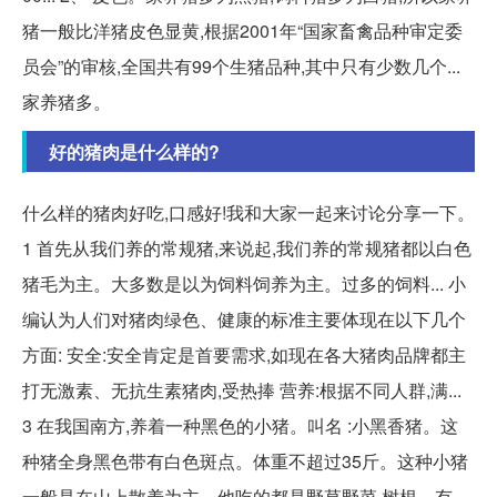
猪一般比洋猪皮色显黄,根据2001年“国家畜禽品种审定委
员会”的审核,全国共有99个生猪品种,其中只有少数几个...
家养猪多。
好的猪肉是什么样的?
什么样的猪肉好吃,口感好!我和大家一起来讨论分享一下。
1 首先从我们养的常规猪,来说起,我们养的常规猪都以白色
猪毛为主。大多数是以为饲料饲养为主。过多的饲料... 小
编认为人们对猪肉绿色、健康的标准主要体现在以下几个
方面: 安全:安全肯定是首要需求,如现在各大猪肉品牌都主
打无激素、无抗生素猪肉,受热捧 营养:根据不同人群,满...
3 在我国南方,养着一种黑色的小猪。叫名 :小黑香猪。这
种猪全身黑色带有白色斑点。体重不超过35斤。这种小猪
一般是在山上散养为主。他吃的都是野草野菜,树根。有...