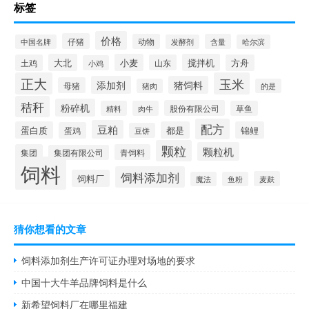
标签
价格
仔猪
动物
含量
中国名牌
发酵剂
哈尔滨
大北
小麦
搅拌机
土鸡
山东
方舟
小鸡
正大
玉米
添加剂
猪饲料
母猪
猪肉
的是
秸秆
粉碎机
股份有限公司
精料
肉牛
草鱼
配方
豆粕
蛋白质
都是
锦鲤
蛋鸡
豆饼
颗粒
颗粒机
集团
青饲料
集团有限公司
饲料
饲料添加剂
饲料厂
麦麸
魔法
鱼粉
猜你想看的文章
饲料添加剂生产许可证办理对场地的要求
中国十大牛羊品牌饲料是什么
新希望饲料厂在哪里福建