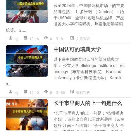
截至2024年，中国喷码机市场上的主要
品牌包括： 1. 多米诺 （Domino）：始
于1969年，全球知名喷码机品牌，产品
涵盖大小字符喷码机、热发泡喷墨喷码
机等。 2....
zg
12-16
0
181
文章列表
中国认可的瑞典大学
以下是中国教育部认可的部分瑞典大
学： 公立大学 Blekinge Institute of Tec
hnology（布莱金科技学院） Karlstad
University（卡尔斯塔德大学） Karolin
s...
zg
12-10
0
466
饲料百科
长干市里商人的上一句是什么
“长干市里商人”的上一句是：“扬州桥边
小妇”，诗句出自唐代王建所著的《杂曲
歌辞·江南三台四首》 “长干市里商人”全