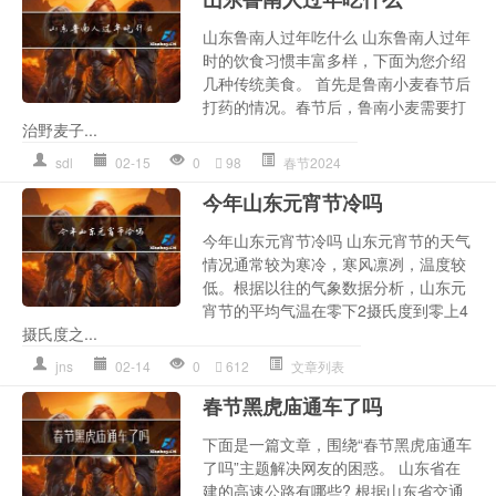
山东鲁南人过年吃什么 山东鲁南人过年
时的饮食习惯丰富多样，下面为您介绍
几种传统美食。 首先是鲁南小麦春节后
打药的情况。春节后，鲁南小麦需要打
治野麦子...
sdl
02-15
0
98
春节2024
今年山东元宵节冷吗
今年山东元宵节冷吗 山东元宵节的天气
情况通常较为寒冷，寒风凛冽，温度较
低。根据以往的气象数据分析，山东元
宵节的平均气温在零下2摄氏度到零上4
摄氏度之...
jns
02-14
0
612
文章列表
春节黑虎庙通车了吗
下面是一篇文章，围绕“春节黑虎庙通车
了吗”主题解决网友的困惑。 山东省在
建的高速公路有哪些? 根据山东省交通