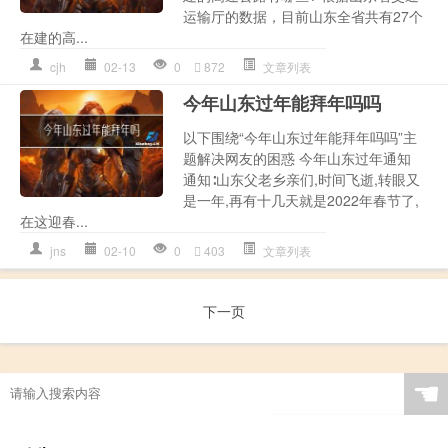
运输厅的数据，目前山东全省共有27个
在建的高...
cjh
02-13
0
872
文章列表
今年山东过年能拜年吗吗
以下围绕“今年山东过年能拜年吗吗”主
题解决网友的困惑 今年山东过年通知
通知∶山东父老乡亲们,时间飞逝,转眼又
是一年,再有十几天就是2022年春节了,
在这迎春...
jns
02-10
0
403
文章列表
下一页
☚