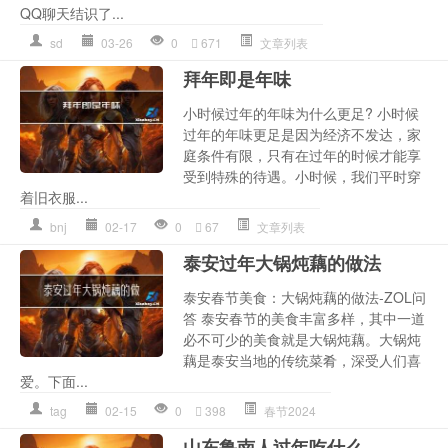
QQ聊天结识了...
sd
03-26
0
671
文章列表
拜年即是年味
小时候过年的年味为什么更足? 小时候
过年的年味更足是因为经济不发达，家
庭条件有限，只有在过年的时候才能享
受到特殊的待遇。小时候，我们平时穿
着旧衣服...
bnj
02-17
0
67
文章列表
泰安过年大锅炖藕的做法
泰安春节美食：大锅炖藕的做法-ZOL问
答 泰安春节的美食丰富多样，其中一道
必不可少的美食就是大锅炖藕。大锅炖
藕是泰安当地的传统菜肴，深受人们喜
爱。下面...
tag
02-15
0
398
春节2024
山东鲁南人过年吃什么