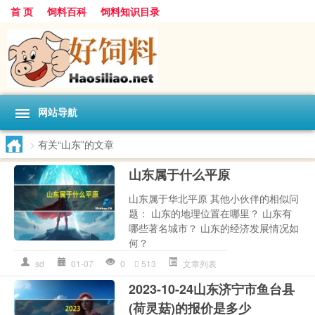
首 页
饲料百科
饲料知识目录
网站导航
>
有关“山东”的文章
山东属于什么平原
山东属于华北平原 其他小伙伴的相似问
题： 山东的地理位置在哪里？ 山东有
哪些著名城市？ 山东的经济发展情况如
何？
sd
01-07
0
513
文章列表
2023-10-24山东济宁市鱼台县
(荷灵菇)的报价是多少