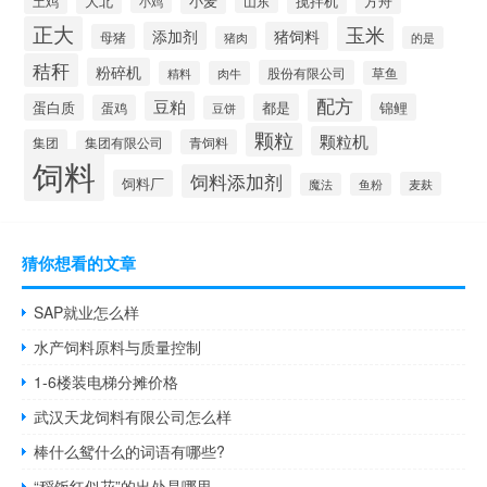
大北
小麦
搅拌机
土鸡
山东
方舟
小鸡
正大
玉米
添加剂
猪饲料
母猪
猪肉
的是
秸秆
粉碎机
股份有限公司
精料
肉牛
草鱼
配方
豆粕
蛋白质
都是
锦鲤
蛋鸡
豆饼
颗粒
颗粒机
集团
青饲料
集团有限公司
饲料
饲料添加剂
饲料厂
麦麸
魔法
鱼粉
猜你想看的文章
SAP就业怎么样
水产饲料原料与质量控制
1-6楼装电梯分摊价格
武汉天龙饲料有限公司怎么样
棒什么鸳什么的词语有哪些?
“稻饭红似花”的出处是哪里