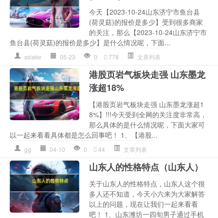
今天【2023-10-24山东济宁市鱼台县
(荷灵菇)的报价是多少】受到很多商家
的关注，那么【2023-10-24山东济宁市
鱼台县(荷灵菇)的报价是多少】是什么情况呢，下面...
sslake
05-23
0
778
文章列表
港股页岩气板块走强 山东墨龙
涨超18%
【港股页岩气板块走强 山东墨龙涨超1
8%】!!!今天受到全网的关注度非常高，
那么具体的是什么情况呢，下面大家可
以一起来看看具体都是怎么回事吧！ 1、【港股...
gg
04-10
0
44
文章列表
山东人的性格特点（山东人）
关于山东人的性格特点，山东人这个很
多人还不知道，今天小六来为大家解答
以上的问题，现在让我们一起来看看
吧！ 1、山东潍坊一四旬男子通过手机