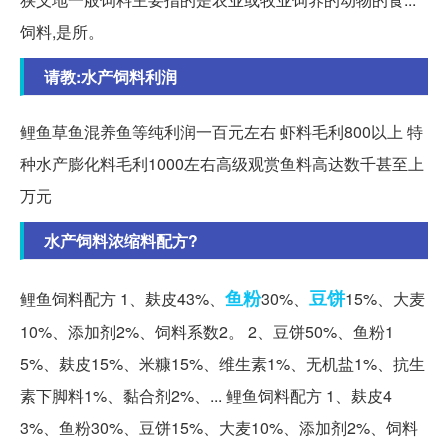
饲料,是所。
请教:水产饲料利润
鲤鱼草鱼混养鱼等纯利润一百元左右 虾料毛利800以上 特
种水产膨化料毛利1000左右高级观赏鱼料高达数千甚至上
万元
水产饲料浓缩料配方?
鱼粉
豆饼
鲤鱼饲料配方 1、麸皮43%、
30%、
15%、大麦
10%、添加剂2%、饲料系数2。 2、豆饼50%、鱼粉1
5%、麸皮15%、米糠15%、维生素1%、无机盐1%、抗生
素下脚料1%、黏合剂2%、... 鲤鱼饲料配方 1、麸皮4
3%、鱼粉30%、豆饼15%、大麦10%、添加剂2%、饲料