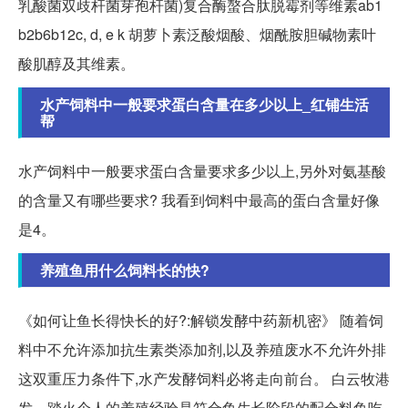
乳酸菌双歧杆菌芽孢杆菌)复合酶螯合肽脱霉剂等维素ab1
b2b6b12c, d, e k 胡萝卜素泛酸烟酸、烟酰胺胆碱物素叶
酸肌醇及其维素。
水产饲料中一般要求蛋白含量在多少以上_红铺生活
帮
水产饲料中一般要求蛋白含量要求多少以上,另外对氨基酸
的含量又有哪些要求? 我看到饲料中最高的蛋白含量好像
是4。
养殖鱼用什么饲料长的快?
《如何让鱼长得快长的好?:解锁发酵中药新机密》 随着饲
料中不允许添加抗生素类添加剂,以及养殖废水不允许外排
这双重压力条件下,水产发酵饲料必将走向前台。 白云牧港
发... 踏火个人的养殖经验是符合鱼生长阶段的配合料鱼吃