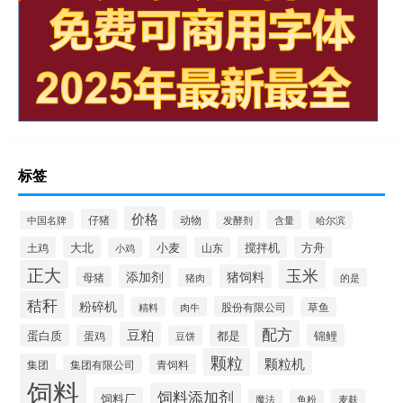
标签
价格
仔猪
动物
含量
中国名牌
发酵剂
哈尔滨
大北
小麦
搅拌机
土鸡
山东
方舟
小鸡
正大
玉米
添加剂
猪饲料
母猪
猪肉
的是
秸秆
粉碎机
股份有限公司
精料
肉牛
草鱼
配方
豆粕
蛋白质
都是
锦鲤
蛋鸡
豆饼
颗粒
颗粒机
集团
青饲料
集团有限公司
饲料
饲料添加剂
饲料厂
麦麸
魔法
鱼粉