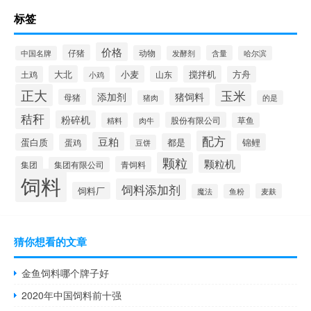
标签
价格
仔猪
动物
含量
中国名牌
发酵剂
哈尔滨
大北
小麦
搅拌机
土鸡
山东
方舟
小鸡
正大
玉米
添加剂
猪饲料
母猪
猪肉
的是
秸秆
粉碎机
股份有限公司
精料
肉牛
草鱼
配方
豆粕
蛋白质
都是
锦鲤
蛋鸡
豆饼
颗粒
颗粒机
集团
青饲料
集团有限公司
饲料
饲料添加剂
饲料厂
麦麸
魔法
鱼粉
猜你想看的文章
金鱼饲料哪个牌子好
2020年中国饲料前十强