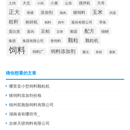
大北
小麦
搅拌机
土鸡
山东
方舟
小鸡
正大
玉米
添加剂
猪饲料
母猪
猪肉
的是
秸秆
粉碎机
股份有限公司
精料
肉牛
草鱼
配方
豆粕
蛋白质
都是
锦鲤
蛋鸡
豆饼
颗粒
颗粒机
集团
青饲料
集团有限公司
饲料
饲料添加剂
饲料厂
麦麸
魔法
鱼粉
猜你想看的文章
哪里卖小型饲料颗粒机
猪饲料添加剂价格
锦州双胞胎饲料有限公司
湖南省有哪些市_
吉林天骄饲料有限公司