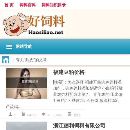
首 页
饲料百科
饲料知识目录
网站导航
>
有关“麸皮”的文章
福建豆粕价格
[摘要]：怎么选择 福建可靠肉鸡饲料添
加剂，肉鸡饲料添加剂适合小白吗??散
养鸡饲料配方比例:1、青年鸡的:玉米:6
1,豆粕:17,麸皮:15,石粉:2,预混料:52、
产蛋鸡...
fj
04-26
4
838
豆粕
浙江德利饲料有限公司