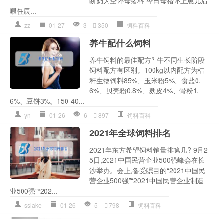
断奶为空怀母猪料 今日母猪怀上崽儿后
喂任辰...
zz
01-27
3
350
饲料百科
养牛配什么饲料
养牛饲料的最佳配方? 牛不同生长阶段
饲料配方有区别。100kg以内配方为秸
秆生物饲料85%、玉米粉5%、食盐0.
6%、贝壳粉0.8%、麸皮4%、骨粉1.
6%、豆饼3%。150-40...
yn
01-26
6
897
饲料百科
2021年全球饲料排名
2021年东方希望饲料销量排第几? 9月2
5日,2021中国民营企业500强峰会在长
沙举办。会上,备受瞩目的“2021中国民
营企业500强”“2021中国民营企业制造
业500强”“202...
sslake
01-26
5
798
饲料百科