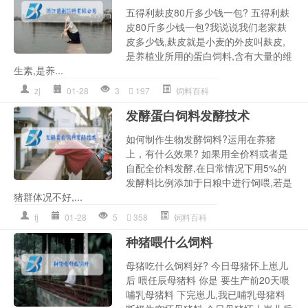
五得利麸皮80斤多少钱一包? 五得利麸
皮80斤多少钱一包?我说说我们老家麸
皮多少钱,麸皮就是小麦的外皮叫麸皮,
是养植业所用的蛋白饲料,含有大量的维
生素,是养...
zj
01-28
3
197
饲料百科
发酵蛋白饲料发酵技术
如何制作生物发酵饲料?运用在养猪
上，有什么效果? 如果用全价料或者是
自配全价料发酵,在日常情况下用5%的
发酵料比例添加于日粮中进行饲喂,若是
猪群体况不好,...
fj
01-28
5
358
饲料百科
种猪喂什么饲料
母猪吃什么饲料好? 今日母猪怀上崽儿
后 喂任辰母猪料 你是 要生产前20天喂
哺乳母猪料 下完崽儿,我已哺乳母猪料