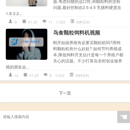
题.考虑到猪的适口性,和颗粒料的含粉
问题,最好控制在2.5-4.5 乳猪料硬度在
1.8-3.2...
kl
01-25
11
202
饲料百科
鸟食颗粒饲料机视频
刚开始搞养殖有必要买颗粒机吗?用饲
料颗粒机有什么好处? 如何节约养殖成
本,降低饲料开支估计是每一个养殖户都
关心的话题。不少打算在农村创业做养
殖的朋友会...
ns
01-25
8
623
饲料百科
下一页
☚