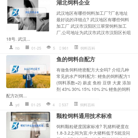
湖北饲料企业
武汉地区有哪些饲料加工厂?厂名地址
最好说的详细点? 武汉地区有哪些饲料
加工厂 武汉市汉阳区江翠荣饲料加工
厂,公司地址为武汉市武汉市汉阳区长咀
18号. 武汉...
hb
01-25
5
961
饲料百科
鱼的饲料自配方
有做鱼饲料绝密配方大全吗? 介绍几种
常见的水产饲料配方: 鲤鱼的饲料配方1
(饵料系数=2) 麸皮 鱼粉 豆饼 大麦 添加
剂 43% 30% 15% 10% 2% 鲤鱼的饲料
配方2(饵...
yd
01-25
4
537
饲料百科
颗粒饲料通用技术标准
饲料颗粒硬度国家标准? 乳猪料硬度在
1.8-3.2之间为宜,中大猪料低于5就没问