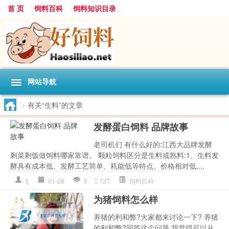
首 页
饲料百科
饲料知识目录
网站导航
>
有关“生料”的文章
发酵蛋白饲料 品牌故事
老司机们 有什么好的:江西大品牌发酵
剩菜剩饭做饲料哪家靠谱。 颗粒饲料区分是生料或熟料:1、生料发
酵具有成本低、发酵工艺简单、耗能低等特点。价格相对低,...
fj
01-28
5
727
饲料百科
为猪饲料怎么样
养猪的利和弊?大家都来讨论一下? 养猪
的利和弊?回答这个问题,我觉得可以从