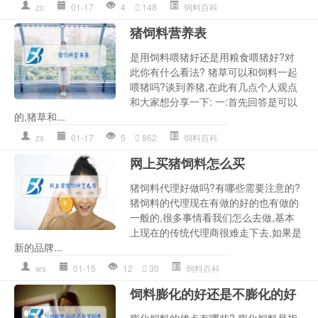
zc
01-17
4
148
饲料百科
猪饲料营养表
是用饲料喂猪好还是用粮食喂猪好?对
此你有什么看法? 猪草可以和饲料一起
喂猪吗?谈到养猪,在此有几点个人观点
和大家想分享一下: 一:首先回答是可以
的,猪草和...
zs
01-17
5
862
饲料百科
网上买猪饲料怎么买
猪饲料代理好做吗?有哪些需要注意的?
猪饲料的代理现在有做的好的也有做的
一般的,很多事情看我们怎么去做,基本
上现在的传统代理商很难走下去,如果是
新的品牌...
ws
01-15
12
30
饲料百科
饲料膨化的好还是不膨化的好
膨化饲料的优点有哪些? 膨化饲料是指