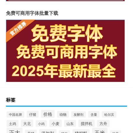
免费可商用字体批量下载
标签
价格
仔猪
动物
含量
中国名牌
发酵剂
哈尔滨
大北
小麦
搅拌机
土鸡
山东
方舟
小鸡
正大
玉米
添加剂
猪饲料