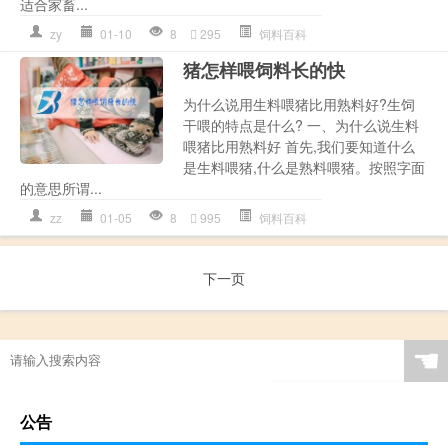
适合家畜...
zy
01-10
8
295
饲料百科
猪怎样喂饲料长的快
为什么说用生料喂猪比用熟料好?生饲
干喂的特点是什么? 一、为什么说生料
喂猪比用熟料好 首先,我们要知道什么
是生料喂猪,什么是熟料喂猪。按照字面
的意思所谓...
zz
01-05
8
995
饲料百科
下一页
☚
公告