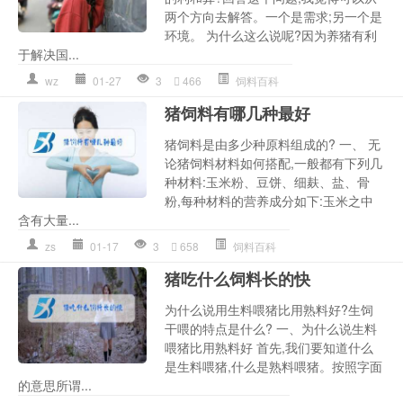
两个方向去解答。一个是需求;另一个是
环境。 为什么这么说呢?因为养猪有利
于解决国...
wz
01-27
3
466
饲料百科
猪饲料有哪几种最好
猪饲料是由多少种原料组成的? 一、 无
论猪饲料材料如何搭配,一般都有下列几
种材料:玉米粉、豆饼、细麸、盐、骨
粉,每种材料的营养成分如下:玉米之中
含有大量...
zs
01-17
3
658
饲料百科
猪吃什么饲料长的快
为什么说用生料喂猪比用熟料好?生饲
干喂的特点是什么? 一、为什么说生料
喂猪比用熟料好 首先,我们要知道什么
是生料喂猪,什么是熟料喂猪。按照字面
的意思所谓...