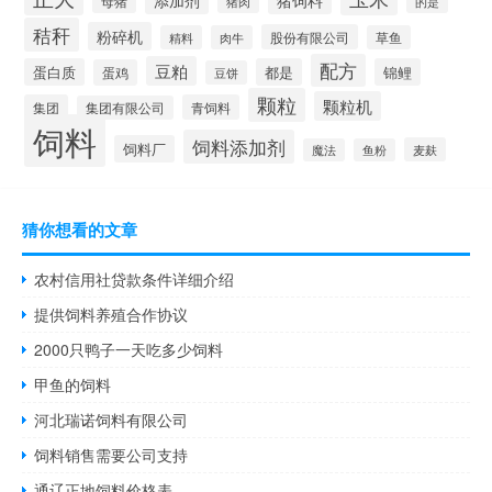
母猪
猪肉
的是
秸秆
粉碎机
股份有限公司
精料
肉牛
草鱼
配方
豆粕
蛋白质
都是
锦鲤
蛋鸡
豆饼
颗粒
颗粒机
集团
青饲料
集团有限公司
饲料
饲料添加剂
饲料厂
麦麸
魔法
鱼粉
猜你想看的文章
农村信用社贷款条件详细介绍
提供饲料养殖合作协议
2000只鸭子一天吃多少饲料
甲鱼的饲料
河北瑞诺饲料有限公司
饲料销售需要公司支持
通辽正地饲料价格表