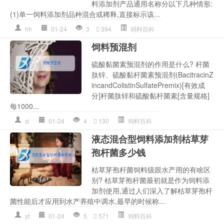
料添加剂产品通用名称分以下几种情形:
(1)单一饲料添加剂品种混合或稀释,直接标示该...
hh
01-24
3
394
饲料百科
饲料预混剂
硫酸黏菌素预混剂的作用是什么? 杆菌
肽锌、硫酸黏杆菌素预混剂(BacitracinZ
incandColistinSulfatePremix)[有效成
分]杆菌肽锌和硫酸黏杆菌素[含量规格]
每1000...
sl
01-24
4
130
饲料百科
液态混合型饲料添加剂枯草芽
孢杆菌多少钱
枯草芽孢杆菌饲料级跟水产用的有啥区
别? 枯草芽孢杆菌最初就是作为饲料添
加剂使用,通过人们深入了解枯草芽孢杆
菌性能后才应用到水产养殖中调水,最早的时候称...
yt
01-24
5
571
饲料百科