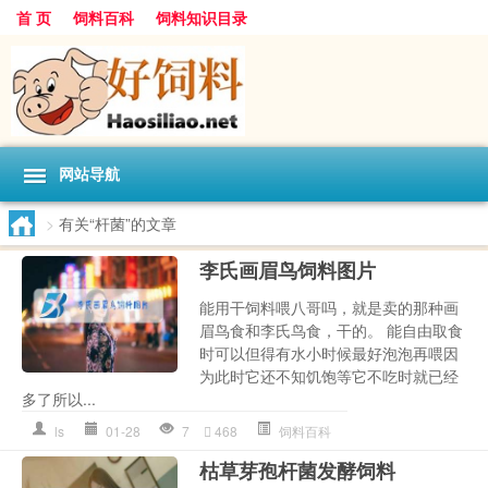
首 页
饲料百科
饲料知识目录
网站导航
>
有关“杆菌”的文章
李氏画眉鸟饲料图片
能用干饲料喂八哥吗，就是卖的那种画
眉鸟食和李氏鸟食，干的。 能自由取食
时可以但得有水小时候最好泡泡再喂因
为此时它还不知饥饱等它不吃时就已经
多了所以...
ls
01-28
7
468
饲料百科
枯草芽孢杆菌发酵饲料