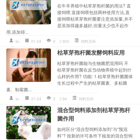
在牛羊养殖中枯草芽孢杆菌的用法? 直
接饲喂:直接饲喂包括两种使用方法,直
接饲喂枯草芽孢杆菌要注意添加量,并不
是添加得越多越好,但量太少也不起作
用,添加得...
kc
01-24
9
903
饲料百科
枯草芽孢杆菌发酵饲料应用
枯草芽孢杆菌能与生物菌肥混用吗 不
枯草芽孢杆菌在反刍动物养殖中起到什
么样的作用? 功能: 1.枯草芽孢杆菌菌体
生长过程中产生的枯草菌素、多粘菌
素、制霉菌...
kc
01-24
3
94
饲料百科
混合型饲料添加剂枯草芽孢杆
菌作用
如何区分“混合型饲料添加剂”与“预混
料”? 按新的许可条件下核发的混合型饲