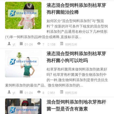
液态混合型饲料添加剂枯草芽
孢杆菌能治拉稀
如何区分“混合型饲料添加剂”与“预混
料”? 按新的许可条件下核发的混合型饲
料添加剂产品通用名称分以下几种情形:
(1)单一饲料添加剂品种混合或稀释,直接标示该...
yt
01-24
7
158
饲料百科
液态混合型饲料添加剂枯草芽
孢杆菌小狗可以吃吗
枯草芽孢杆菌用来做饲料添加剂效果好
吗? 枯草芽孢杆菌属于微生物添加剂中
的一种,微生物饲料添加剂是替代含抗生
素饲料添加剂的最佳产品。微生物饲料添加剂的...
yt
01-24
8
951
饲料百科
混合型饲料添加剂地衣芽孢杆
菌一型是否含有激素