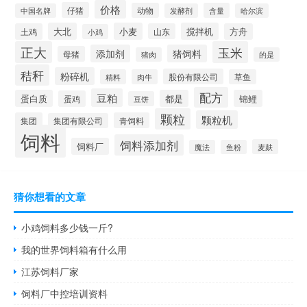
价格
仔猪
动物
含量
中国名牌
发酵剂
哈尔滨
大北
小麦
搅拌机
土鸡
山东
方舟
小鸡
正大
玉米
添加剂
猪饲料
母猪
猪肉
的是
秸秆
粉碎机
股份有限公司
精料
肉牛
草鱼
配方
豆粕
蛋白质
都是
锦鲤
蛋鸡
豆饼
颗粒
颗粒机
集团
青饲料
集团有限公司
饲料
饲料添加剂
饲料厂
麦麸
魔法
鱼粉
猜你想看的文章
小鸡饲料多少钱一斤?
我的世界饲料箱有什么用
江苏饲料厂家
饲料厂中控培训资料