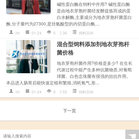
碱性蛋白酶在饲料中作用? 碱性蛋白酶
是由地衣芽胞杆菌经发酵提炼而成的蛋
白水解酶,主要成分为地衣芽胞杆菌蛋白
酶,分子量约为27300,是丝氨酸型的内切蛋白酶,...
hh
01-24
5
36
饲料百科
混合型饲料添加剂地衣芽孢杆
菌价格
地衣芽孢杆菌作用?价格是多少? 在生长
代谢过程中能产生多种抗菌物质,对葡萄
球菌、白色念珠菌有很强的拮抗作用。
本品进入肠胃后能快速定植和繁殖,消耗氧气,形...
hh
01-24
6
55
饲料百科
下一页
☚