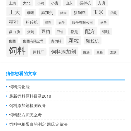
大北
小麦
搅拌机
土鸡
山东
方舟
小鸡
正大
玉米
添加剂
猪饲料
母猪
猪肉
的是
秸秆
粉碎机
股份有限公司
精料
肉牛
草鱼
配方
豆粕
蛋白质
都是
锦鲤
蛋鸡
豆饼
颗粒
颗粒机
集团
青饲料
集团有限公司
饲料
饲料添加剂
饲料厂
麦麸
魔法
鱼粉
猜你想看的文章
饲料消化能
最新饲料原料目录2018
饲料添加剂检测设备
饲料配方师怎么考
饲料中粗蛋白的测定 凯氏定氮法