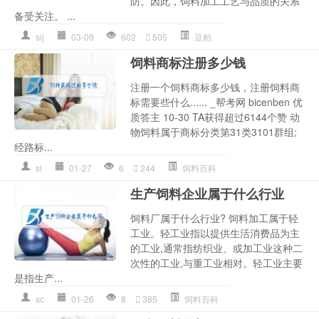
防。因此，饲料加工工艺与品质的关系
备受关注。 ...
slj
03-09
602
505
豆粕
饲料商标注册多少钱
注册一个饲料商标多少钱，注册饲料商
标需要些什么...... _帮考网 bicenben 优
质答主 10-30 TA获得超过6144个赞 动
物饲料属于商标分类第31类3101群组;
经路标...
sl
01-27
6
244
饲料百科
生产饲料企业属于什么行业
饲料厂属于什么行业? 饲料加工属于轻
工业。轻工业指以提供生活消费品为主
的工业,通常指纺织业、或加工业这种二
次性的工业,与重工业相对。轻工业主要
是指生产...
sc
01-26
8
385
饲料百科