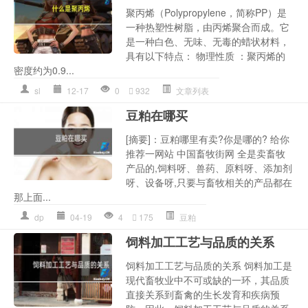
聚丙烯（Polypropylene，简称PP）是
一种热塑性树脂，由丙烯聚合而成。它
是一种白色、无味、无毒的蜡状材料，
具有以下特点： 物理性质 ：聚丙烯的
密度约为0.9...
sl
12-17
0
932
文章列表
豆粕在哪买
[摘要]：豆粕哪里有卖?你是哪的? 给你
推荐一网站 中国畜牧街网 全是卖畜牧
产品的,饲料呀、兽药、原料呀、添加剂
呀、设备呀,只要与畜牧相关的产品都在
那上面...
dp
04-19
4
175
豆粕
饲料加工工艺与品质的关系
饲料加工工艺与品质的关系 饲料加工是
现代畜牧业中不可或缺的一环，其品质
直接关系到畜禽的生长发育和疾病预