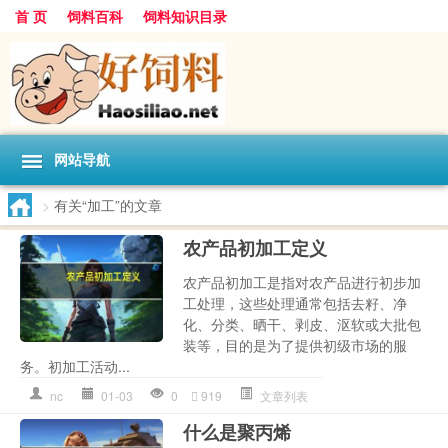
首 页
饲料百科
饲料知识目录
网站导航
>
有关“加工”的文章
农产品初加工定义
农产品初加工是指对农产品进行初步加
工处理，这些处理通常包括去籽、净
化、分类、晒干、剥皮、沤软或大批包
装等，目的是为了提供初级市场的服
务。初加工活动...
nc
01-03
0
919
文章列表
什么是聚丙烯