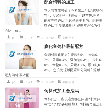
配合饲料的加工
本人想在农村做个饲料加工厂(鸡鸭猪饲
料)，大家觉得可行吗? 可以首先,饲料
能被养殖户认可,这是最主要的。想被养
殖户认可,质量和价格(即养殖户说的料
肉比、价...
ph
01-25
2
462
饲料百科
膨化鱼饲料最新配方
鱼饲料膨化配方? 麦麸6.9%、食盐0.
7%、尿素0.3%、添加剂0.3%。 麦麸6.
9%、食盐0.7%、尿素0.3%、添加剂0.
3%。 怎么为泥鳅配置膨化饲料? 泥鳅
配方饲料:要求配...
ph
01-24
8
202
饲料百科
饲料代加工合法吗
饲料代加工应该注意哪些问题?求大神
帮忙? (1)需要精细加工 饲料要尽量进行