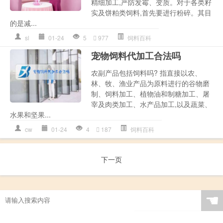
精细加工,严防发霉、变质。对于各类籽
实及饼粕类饲料,首先要进行粉碎。其目
的是减...
sl
01-24
5
977
饲料百科
宠物饲料代加工合法吗
农副产品包括饲料吗? 指直接以农、
林、牧、渔业产品为原料进行的谷物磨
制、饲料加工、植物油和制糖加工、屠
宰及肉类加工、水产品加工,以及蔬菜、
水果和坚果...
cw
01-24
4
187
饲料百科
下一页
☚