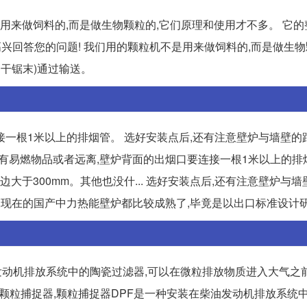
用来做饲料的,而是做生物颗粒的,它们原理和使用才不多。 它的
常高兴回答您的问题! 我们用的颗粒机不是用来做饲料的,而是做生物
是干锯末)通过输送。
一根1米以上的排烟管。 选好安装点后,还有注意壁炉与墙壁的
近不要有易燃物品或者远离,壁炉背面的出烟口要连接一根1米以上的排
大于300mm。其他也没什... 选好安装点后,还有注意壁炉与墙
了,现在的国产中力热能壁炉都比较成熟了,毕竟是以出口标准设计研
油发动机排放系统中的陶瓷过滤器,可以在微粒排放物质进入大气之
5有颗粒捕捉器,颗粒捕捉器DPF是一种安装在柴油发动机排放系统