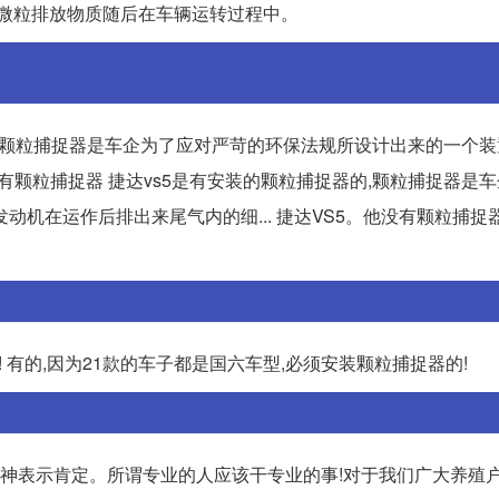
的微粒排放物质随后在车辆运转过程中。
的,颗粒捕捉器是车企为了应对严苛的环保法规所设计出来的一个装
5没有颗粒捕捉器 捷达vs5是有安装的颗粒捕捉器的,颗粒捕捉器是
机在运作后排出来尾气内的细... 捷达VS5。他没有颗粒捕捉
 有的,因为21款的车子都是国六车型,必须安装颗粒捕捉器的!
精神表示肯定。所谓专业的人应该干专业的事!对于我们广大养殖户