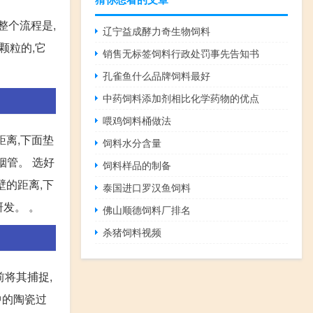
整个流程是,
辽宁益成酵力奇生物饲料
颗粒的,它
销售无标签饲料行政处罚事先告知书
孔雀鱼什么品牌饲料最好
中药饲料添加剂相比化学药物的优点
喂鸡饲料桶做法
距离,下面垫
饲料水分含量
烟管。 选好
饲料样品的制备
壁的距离,下
泰国进口罗汉鱼饲料
发。 。
佛山顺德饲料厂排名
杀猪饲料视频
前将其捕捉,
中的陶瓷过