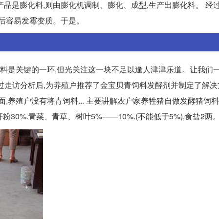
的产品是膨化料,则由膨化机调制、膨化、成型,生产出膨化料。 经
袋后容易发霉变质。于是。
饲料是关键的一环,但光关注这一块不足以逢人津津乐道。让我们
人员经过走访分析后,为养殖户推荐了金宝贝青饲料发酵剂并制定了解决方
,养殖户没有将青饲料... 主要讲解农户家养牲猪自做发酵猪饲料
粉30%.青菜、青草、树叶5%——10%.(不能低于5%),食盐2两。 2,