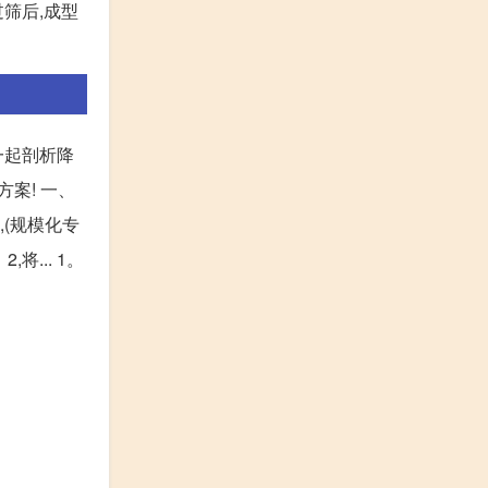
过筛后,成型
一起剖析降
案! 一、
,(规模化专
将... 1。