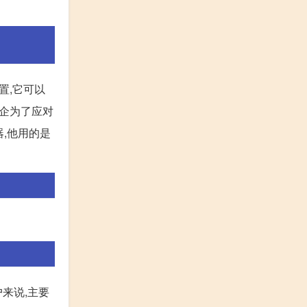
置,它可以
车企为了应对
器,他用的是
来说,主要