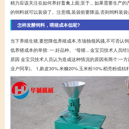
精力应该关注在如何养好畜禽上面;至于... 如果需要生产
的饲料就可以装袋了。注意哦,装袋前要降温,否则饲料装
怎样发酵饲料，喂猪成本低呢?
当下养殖生猪,要想降低养殖成本,市场独领风骚,不可否认
低养猪成本的举措: 一.好品种。 “母猪... 金宝贝技术
原因 金宝贝技术人员认为造成这种情况的原因有两个:一方面
业户同享)。 1,麸皮30%.米糠20%.玉米粉10%.稻壳粉或桔杆