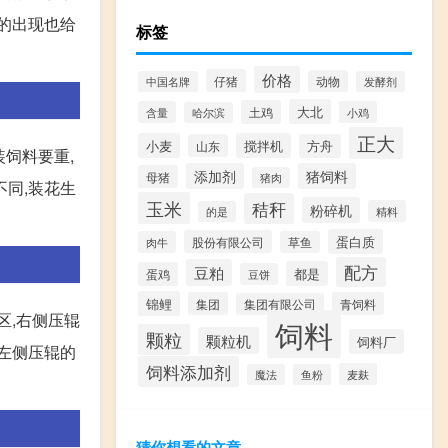
的出现也给
标签
价格
仔猪
动物
中国名牌
发酵剂
大北
土鸡
含量
小鸡
哈尔滨
正大
小麦
搅拌机
山东
方舟
饲料要重,
添加剂
猪饲料
母猪
猪肉
不同,装花生
玉米
秸秆
粉碎机
精料
的是
蛋白质
股份有限公司
肉牛
草鱼
配方
豆粕
都是
蛋鸡
豆饼
锦鲤
集团
青饲料
集团有限公司
区,右侧压辊
饲料
颗粒
颗粒机
饲料厂
将左侧压辊的
饲料添加剂
麦麸
魔法
鱼粉
猜你想看的文章