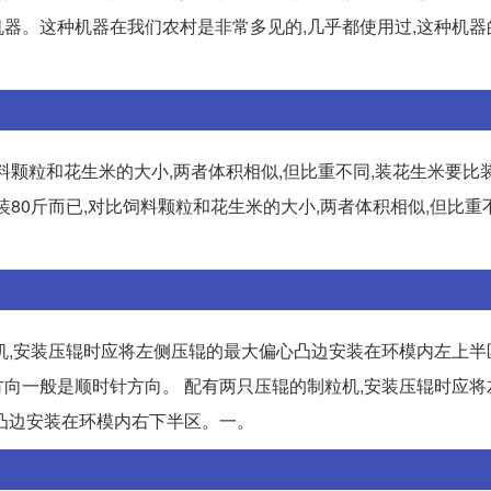
器。这种机器在我们农村是非常多见的,几乎都使用过,这种机器
料颗粒和花生米的大小,两者体积相似,但比重不同,装花生米要比装
80斤而已,对比饲料颗粒和花生米的大小,两者体积相似,但比重
机,安装压辊时应将左侧压辊的最大偏心凸边安装在环模内左上半
转方向一般是顺时针方向。 配有两只压辊的制粒机,安装压辊时应
凸边安装在环模内右下半区。一。