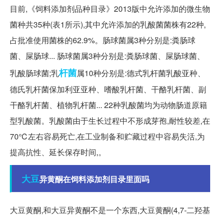
目前,《饲料添加剂品种目录》2013版中允许添加的微生物
菌种共35种(表1所示),其中允许添加的乳酸菌菌株有22种,
占批准使用菌株的62.9%。肠球菌属3种分别是:粪肠球
菌、屎肠球... 肠球菌属3种分别是:粪肠球菌、屎肠球菌、
杆菌
乳酸肠球菌;乳
属10种分别是:德式乳杆菌乳酸亚种、
德氏乳杆菌保加利亚亚种、嗜酸乳杆菌、干酪乳杆菌、副
干酪乳杆菌、植物乳杆菌... 22种乳酸菌均为动物肠道原籍
型乳酸菌。乳酸菌由于生长过程中不形成芽孢,耐性较差,在
70℃左右容易死亡,在工业制备和贮藏过程中容易失活,为
提高抗性、延长保存时间,。
大豆
异黄酮在饲料添加剂目录里面吗
大豆黄酮,和大豆异黄酮不是一个东西,大豆黄酮(4,7-二羟基