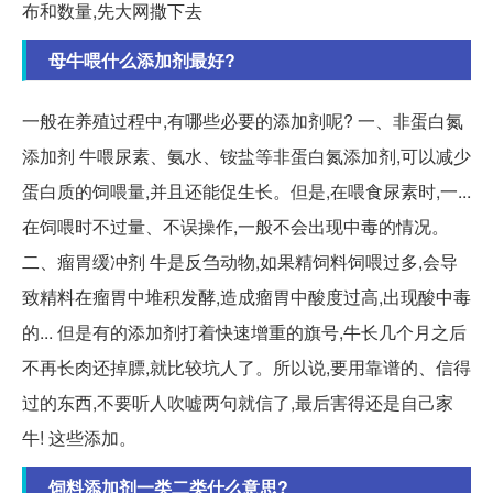
布和数量,先大网撒下去
母牛喂什么添加剂最好?
一般在养殖过程中,有哪些必要的添加剂呢? 一、非蛋白氮
添加剂 牛喂尿素、氨水、铵盐等非蛋白氮添加剂,可以减少
蛋白质的饲喂量,并且还能促生长。但是,在喂食尿素时,一...
在饲喂时不过量、不误操作,一般不会出现中毒的情况。
二、瘤胃缓冲剂 牛是反刍动物,如果精饲料饲喂过多,会导
致精料在瘤胃中堆积发酵,造成瘤胃中酸度过高,出现酸中毒
的... 但是有的添加剂打着快速增重的旗号,牛长几个月之后
不再长肉还掉膘,就比较坑人了。所以说,要用靠谱的、信得
过的东西,不要听人吹嘘两句就信了,最后害得还是自己家
牛! 这些添加。
饲料添加剂一类二类什么意思?