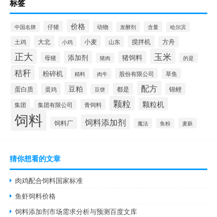
标签
价格
仔猪
动物
含量
中国名牌
发酵剂
哈尔滨
大北
小麦
搅拌机
土鸡
山东
方舟
小鸡
正大
玉米
添加剂
猪饲料
母猪
猪肉
的是
秸秆
粉碎机
股份有限公司
精料
肉牛
草鱼
配方
豆粕
蛋白质
都是
锦鲤
蛋鸡
豆饼
颗粒
颗粒机
集团
青饲料
集团有限公司
饲料
饲料添加剂
饲料厂
麦麸
魔法
鱼粉
猜你想看的文章
肉鸡配合饲料国家标准
鱼虾饲料价格
饲料添加剂市场需求分析与预测百度文库