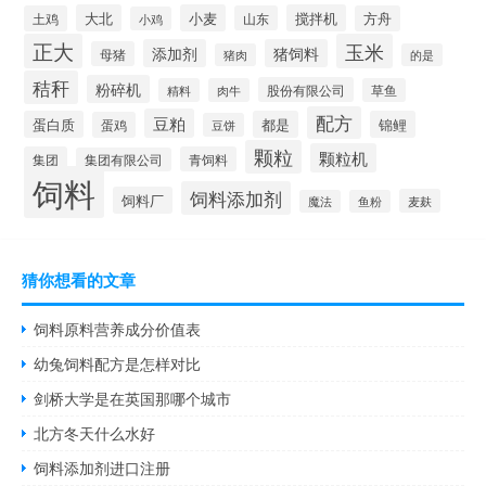
大北
小麦
搅拌机
土鸡
山东
方舟
小鸡
正大
玉米
添加剂
猪饲料
母猪
猪肉
的是
秸秆
粉碎机
股份有限公司
精料
肉牛
草鱼
配方
豆粕
蛋白质
都是
锦鲤
蛋鸡
豆饼
颗粒
颗粒机
集团
青饲料
集团有限公司
饲料
饲料添加剂
饲料厂
麦麸
魔法
鱼粉
猜你想看的文章
饲料原料营养成分价值表
幼兔饲料配方是怎样对比
剑桥大学是在英国那哪个城市
北方冬天什么水好
饲料添加剂进口注册