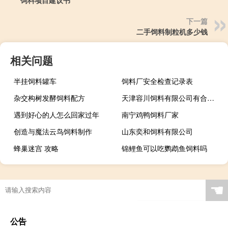
饲料项目建议书
下一篇
二手饲料制粒机多少钱
相关问题
半挂饲料罐车
饲料厂安全检查记录表
杂交构树发酵饲料配方
天津容川饲料有限公司有合赢牌吗
遇到好心的人怎么回家过年
南宁鸡鸭饲料厂家
创造与魔法云鸟饲料制作
山东奕和饲料有限公司
蜂巢迷宫 攻略
锦鲤鱼可以吃鹦鹉鱼饲料吗
☚
公告