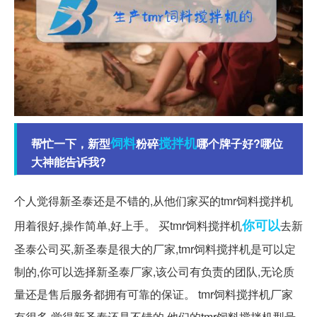
饲料
搅拌机
帮忙一下，新型
粉碎
哪个牌子好?哪位
大神能告诉我?
个人觉得新圣泰还是不错的,从他们家买的tmr饲料搅拌机
你可以
用着很好,操作简单,好上手。 买tmr饲料搅拌机
去新
圣泰公司买,新圣泰是很大的厂家,tmr饲料搅拌机是可以定
制的,你可以选择新圣泰厂家,该公司有负责的团队,无论质
量还是售后服务都拥有可靠的保证。 tmr饲料搅拌机厂家
有很多,觉得新圣泰还是不错的,他们的tmr饲料搅拌机型号