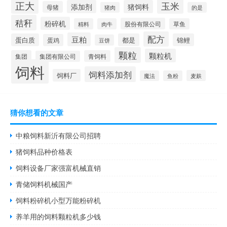
正大
玉米
添加剂
猪饲料
母猪
猪肉
的是
秸秆
粉碎机
股份有限公司
精料
肉牛
草鱼
配方
豆粕
蛋白质
都是
锦鲤
蛋鸡
豆饼
颗粒
颗粒机
集团
青饲料
集团有限公司
饲料
饲料添加剂
饲料厂
麦麸
魔法
鱼粉
猜你想看的文章
中粮饲料新沂有限公司招聘
猪饲料品种价格表
饲料设备厂家强富机械直销
青储饲料机械国产
饲料粉碎机小型万能粉碎机
养羊用的饲料颗粒机多少钱