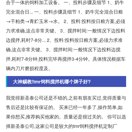
合于一体的饲料加工设备。 一、投料步骤及细节 1、奶牛
完全混合日... 一、投料步骤及细节 1、奶牛完全混合日粮
→干粕类→青贮玉米→水。 2、投料:投料按日粮方案,必须
力求准确,这点非常关键。 3、搅拌时间:一般情况下边投料
边搅拌,耗时7-8分... 2、投料:投料按日粮方案,必须力求准
确,这点非常关键。 3、搅拌时间:一般情况下边投料边搅
拌,耗时7-8分钟,投料完毕再搅拌3-4分钟。具体情况根据车
辆内刀片磨损程度及。
大神赐教!tmr饲料搅拌机哪个牌子好?
我觉得新圣泰公司还是不错的,之前有朋友买过,觉得质量与
售后还是比较有保证的。 买来已经一年多了,操作简单,如
果你想买,推荐购买他家的。质量还是很过关的。 你可以选
择新圣泰公司,这家公司是较大的tmr饲料搅拌机定制厂