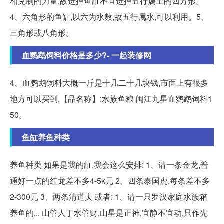
相克制的力量,故选择鱼缸不宜选择五行属土的四方形。
4、六角形的鱼缸,以六为水数,故五行属水,可以利用。5、
三角形或八角形。
血鹦鹉饲料价格是多少?- 一起装修网
4、血鹦鹉饲料大概一斤是十几二十几块钱,市面上有很多
地方可以买到,【品名称】:水族鱼粮 闽江九星血鹦鹉饲料1
50。
鱼缸养鱼种类
养鱼种类 如果是我的缸,我会这么安排: 1、请一条金龙,普
通好一点的红龙差不多4-5k元 2、四条泰国虎,每条差不多
2-300元 3、两条清道夫 或者: 1、请一只罗汉家庭水族箱
养鱼的... 山管人丁水管财,山星是正神,宜静不宜动,只作先