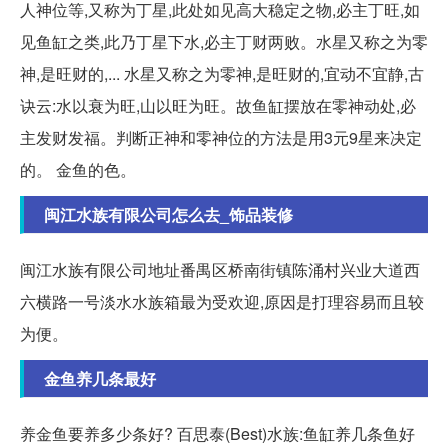
人神位等,又称为丁星,此处如见高大稳定之物,必主丁旺,如
见鱼缸之类,此乃丁星下水,必主丁财两败。水星又称之为零
神,是旺财的,... 水星又称之为零神,是旺财的,宜动不宜静,古
诀云:水以衰为旺,山以旺为旺。故鱼缸摆放在零神动处,必
主发财发福。判断正神和零神位的方法是用3元9星来决定
的。 金鱼的色。
闽江水族有限公司怎么去_饰品装修
闽江水族有限公司地址番禺区桥南街镇陈涌村兴业大道西
六横路一号淡水水族箱最为受欢迎,原因是打理容易而且较
为便。
金鱼养几条最好
养金鱼要养多少条好? 百思泰(Best)水族:鱼缸养几条鱼好