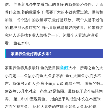
信。 养鱼养几条主要看自己的喜好,再就是经济条件。无论
养什么鱼,养的数量多了,需要下大的本钱购置过滤、供氧和
加温... 找个适中的数量即可,最好是双数。 我个人是不迷信
的,也没那么多讲究的,自己喜欢就是最好的效果。如果有讲
究的人还是找专业人给指导一下。纯属个人看法,谢谢观
看。 鱼在水中。
家里养鱼最好养多少条?
鱼缸
家里养鱼养几条最好 鱼的数目因
大小、所养之鱼的大
小而定——鱼缸小而鱼大,鱼多不吉; 鱼缸大而鱼小,而少不
吉。就像房大而人少,房小而人太多,都属不吉。 养鱼的数...
建议每35升水对应一条鱼,这是极限。最好低于这个极限饲
养。 第二种,中型观赏鱼。 指的是平均成鱼体长在25厘米
左右的观赏鱼。 比如大多数的慈鲷,比如食人鱼,比如锦