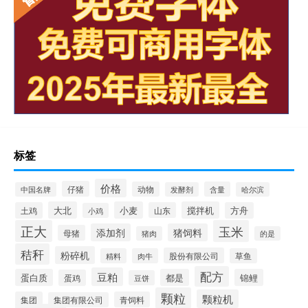
标签
价格
仔猪
动物
含量
中国名牌
发酵剂
哈尔滨
大北
小麦
搅拌机
土鸡
山东
方舟
小鸡
正大
玉米
添加剂
猪饲料
母猪
猪肉
的是
秸秆
粉碎机
股份有限公司
精料
肉牛
草鱼
配方
豆粕
蛋白质
都是
锦鲤
蛋鸡
豆饼
颗粒
颗粒机
集团
青饲料
集团有限公司