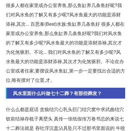
很多人都在家里或办公室养鱼,那么鱼缸养几条鱼好呢?我
们对风水鱼的了解又有多少呢?风水鱼最大的功能是添财
添禄,其次... 百思泰(Best)水族:鱼缸养几条鱼好 很多人都在
家里或办公室养鱼,那么鱼缸养几条鱼好呢?我们对风水鱼
的了解又有多少呢?风水鱼最大的功能是添财添禄,其次才
为化煞驱邪。不论... 我们对风水鱼的了解又有多少呢?风
水鱼最大的功能是添财添禄,其次才为化煞驱邪。不论在办
公室或者住家,要摆设风水鱼缸,第一步一定要找出合适的方
位,唯有摆对了位置,才。
风水里面什么叫做七十二葬？有那些葬发？
什么么都是屁话 贪狼结穴心乳头巨门结穴窝中求武曲结穴
钗前结禄存梳子离壁头 真传一张纸假传万卷书总的来说七
十二葬法就是 吞吐浮沉盖沾具坠只不过那书里面说的 牛咬