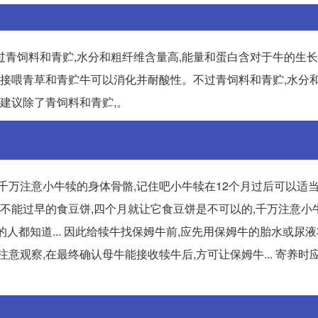
青饲料和青贮,水分和粗纤维含量高,能量和蛋白含对于牛的生长
物,直接喂青草和青贮牛可以消化并耐酸性。不过青饲料和青贮,水分
,建议除了青饲料和青贮,。
千万注意小牛犊的身体骨骼,记住吧小牛犊在12个月过后可以适
犊不能过早的食豆饼,四个月就让它食豆饼是不可以的,千万注意小
人都知道... 因此给犊牛找保姆牛前,应先用保姆牛的胎水或尿
意观察,在最终确认母牛能接收犊牛后,方可让保姆牛... 寄养时