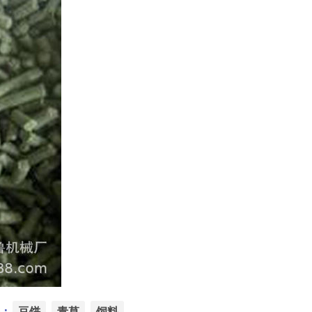
：
豆饼
青草
饲料