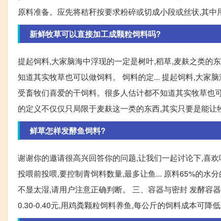
原料准备。应先将秸秆按要求粉碎或切成小段或丝状,其中用于
新鲜牧草可以直接加工成颗粒饲料吗?
提起饲料,大家脑海中浮现的一定是树叶,稻草,麦麸之类的
知道其实牧草也可以做饲料。 饲料的定... 提起饲料,大家
受畜牧们喜爱的干饲料。很多人估计都不知道其实牧草也可以
的定义不仅仅只局限于麦麸这一类的东西,其实只要是能让牲
鲜草怎样发酵鱼饲料?
谢谢你的邀请很高兴回答你的问题,让我们一起讨论下,喜欢吃
投喂前投喂,要控制青饲料数量,最多让鱼... 原料65%的
不显太湿,请用户注意正确判断。 三、容器与密封 发酵容器可
0.30-0.40元,用鸡粪颗粒饲料养鱼,每公斤的饲料成本