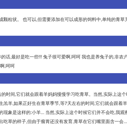
成颗粒状。 也可以,但需要添加在可以成形的饲料中,单纯的青草
话,最好是吃一些!!! 兔子很可爱啊,呵呵 我也是养兔子的,非农
啊,呵呵
右的时间,它们就会跟着羊妈妈慢慢学习吃青草。当然,实际上这
羊所生羔羊,如果正好生在青草季节,等7天左右的时间,它们就会跟着
现象是这样的:小羊... 当然,实际上这个时候它们并不会吃,我
吃草的样子,但由于瘤胃还没有发育,青草在它们嘴里面含一会... 