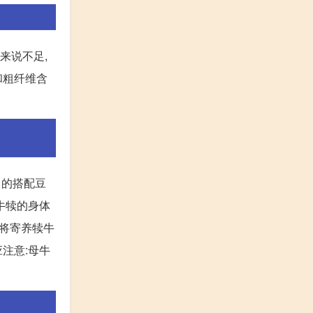
来说不足,
和粗纤维含
当的搭配豆
牛犊的身体
液将寄养犊牛
应注意:母牛