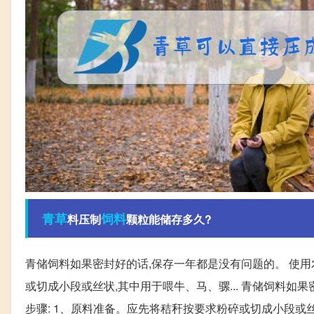
青草
饲料
料压制
颗粒能储存多久?
青储饲料如果密封好的话,保存一年都是没有问题的。 使用
或切成小段或丝状,其中用于喂牛、马、骡... 青储饲料如
步骤: 1、原料准备。应先将秸秆按要求粉碎或切成小段或丝状