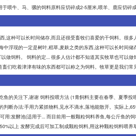
喂牛、马、骡的饲料原料应切碎成2-5厘米,喂羊、鹿应切碎成2厘
东西,这种可以长时间储存,而且还很受畜牧们喜爱的干饲料。很多
脑海中浮现的一定是树叶,稻草,麦麸之类的东西,这种可以长时间储
做饲料。 饲料的定... 很多人估计都不知道其实牧草也可以做
畜们吃着津津有味的东西都可以称之为饲料。牧草更是我们常见的饲
鱼的关注下,谢谢 饲料投喂方法 (1青飼料主要在春季、夏季投
水分的判断办法:手用力紧抓物料,见水不滴水,落地能散开。实际上,6
用:发酵池(适用于... 而目前用一般颗粒饲料养鱼,每公斤鱼的
可降低50%以上 发酵完成后可加工制成颗粒饲料,用这种颗粒饲料喂养