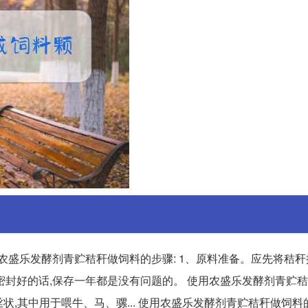
农盛乐发酵剂青贮秸秆做饲料的步骤: 1、原料准备。应先将秸
果密封好的话,保存一年都是没有问题的。 使用农盛乐发酵剂青贮
,其中用于喂牛、马、骡... 使用农盛乐发酵剂青贮秸秆做饲料的