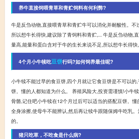
养牛直接饲喂青草和青贮饲料有何利弊?
牛是反刍动物,直接喂青草和青贮牛可以消化并耐酸性。不过
所以想牛长得快,建议除了青饲料和青贮,... 牛是反刍动
量高,能量和蛋白含对于牛的生长来说不足,所以想牛长得快
豆饼
4个月小牛犊吃
行吗?如何饲养最佳呢?
小牛犊不能过早的食豆饼,四个月就让它食豆饼是不可以的,
饼。懂的人都知道为什么。 养殖风险大,投资需谨慎!小牛
骨骼,记住吧小牛犊在12个月过后可以适当的搭配豆饼。懂的
全身涂擦,使母牛不能辨认,然后再让犊牛跟随保姆牛吃乳。注
的。
猪只吃草，不吃食是什么病?