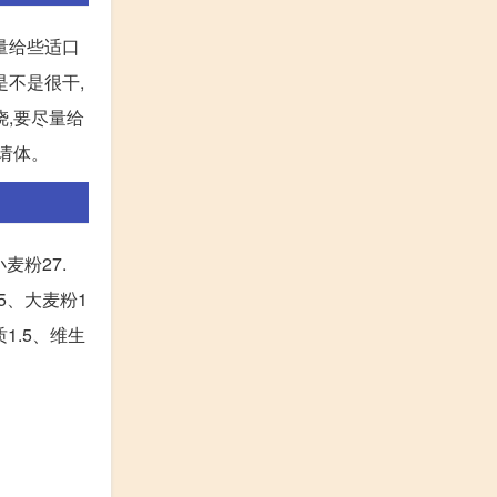
量给些适口
是不是很干,
烧,要尽量给
邀请体。
麦粉27.
15、大麦粉1
质1.5、维生