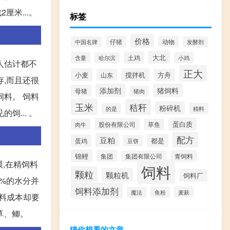
米...。
标签
价格
仔猪
动物
中国名牌
发酵剂
大北
土鸡
含量
小鸡
哈尔滨
人估计都不
正大
小麦
搅拌机
山东
方舟
存,而且还很
添加剂
猪饲料
母猪
猪肉
饲料。 饲料
玉米
秸秆
粉碎机
精料
的是
... 。
蛋白质
股份有限公司
肉牛
草鱼
配方
豆粕
都是
蛋鸡
豆饼
锦鲤
集团
青饲料
集团有限公司
喂,在精饲料
饲料
颗粒
颗粒机
饲料厂
5%的水分并
饲料添加剂
麦麸
魔法
鱼粉
饲料成本却要
草、鲫。
猜你想看的文章