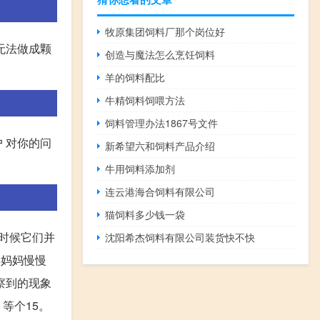
牧原集团饲料厂那个岗位好
无法做成颗
创造与魔法怎么烹饪饲料
羊的饲料配比
牛精饲料饲喂方法
饲料管理办法1867号文件
户 对你的问
新希望六和饲料产品介绍
牛用饲料添加剂
连云港海合饲料有限公司
猫饲料多少钱一袋
个时候它们并
沈阳希杰饲料有限公司装货快不快
羊妈妈慢慢
观察到的现象
等个15。