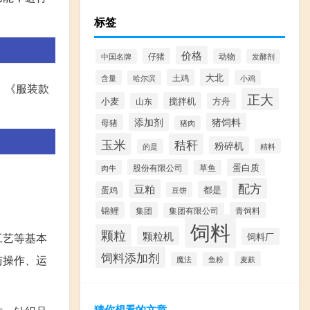
标签
价格
仔猪
动物
中国名牌
发酵剂
大北
土鸡
含量
小鸡
哈尔滨
、《服装款
正大
小麦
搅拌机
山东
方舟
添加剂
猪饲料
母猪
猪肉
玉米
秸秆
粉碎机
精料
的是
蛋白质
股份有限公司
肉牛
草鱼
配方
豆粕
都是
蛋鸡
豆饼
锦鲤
集团
青饲料
集团有限公司
饲料
颗粒
颗粒机
工艺等基本
饲料厂
饲料添加剂
与操作、运
麦麸
魔法
鱼粉
猜你想看的文章