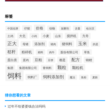
标签
价格
仔猪
动物
含量
中国名牌
发酵剂
哈尔滨
大北
小麦
搅拌机
土鸡
山东
方舟
小鸡
正大
玉米
添加剂
猪饲料
母猪
猪肉
的是
秸秆
粉碎机
股份有限公司
精料
肉牛
草鱼
配方
豆粕
蛋白质
都是
锦鲤
蛋鸡
豆饼
颗粒
颗粒机
集团
青饲料
集团有限公司
饲料
饲料添加剂
饲料厂
麦麸
魔法
鱼粉
猜你想看的文章
过年不给婆婆钱合法吗吗