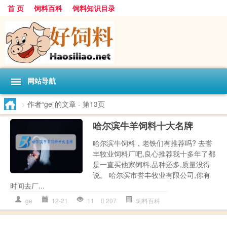
首 页
饲料百科
饲料知识目录
网站导航
>
作者“ge”的文章
- 第13页
哈尔滨牛羊饲料十大名牌
哈尔滨牛饲料，老铁们有推荐吗? 去誉
丰牧业饲料厂吧,良心推荐我十多年了都
是一直买他家饲料,品种还多,质量没得
说。 哈尔滨市誉丰牧业有限公司,你有
时间去厂...
ge
12-21
11
207
饲料百科