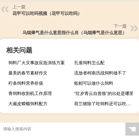
上一篇
花甲可以吃吗视频（花甲可以吃吗）
下一篇
乌烟瘴气是什么意思指什么肖（乌烟瘴气是什么意思）
相关问题
饲料厂火灾事故应急演练方案
孔雀饲料怎么配
最美的春节素材作文
流放者柯南历战饲料做不了
柠条饲料营养价值
蚯蚓可以做什么饲料
青饲料收割机工作原理
“壮岁青云自曾致”的出处是哪里
大顽皮蝾螈饲料配方
荷兰猪除了吃饲料还可以吃什么
☚