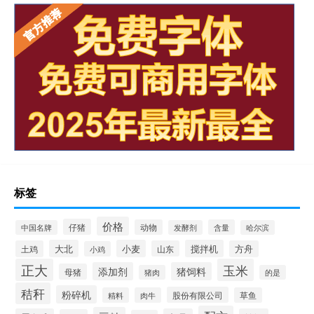
标签
价格
仔猪
动物
含量
中国名牌
发酵剂
哈尔滨
大北
小麦
搅拌机
土鸡
山东
方舟
小鸡
正大
玉米
添加剂
猪饲料
母猪
猪肉
的是
秸秆
粉碎机
股份有限公司
精料
肉牛
草鱼