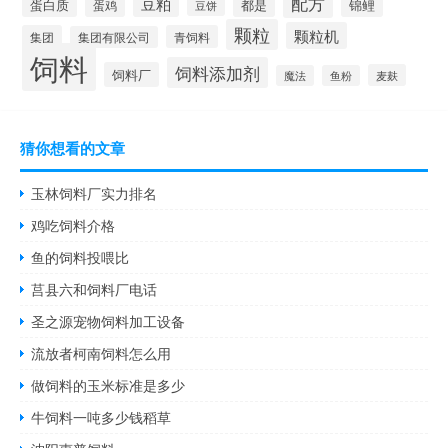
配方
豆粕
蛋白质
都是
锦鲤
蛋鸡
豆饼
颗粒
颗粒机
集团
青饲料
集团有限公司
饲料
饲料添加剂
饲料厂
麦麸
魔法
鱼粉
猜你想看的文章
玉林饲料厂实力排名
鸡吃饲料介格
鱼的饲料投喂比
莒县六和饲料厂电话
圣之源宠物饲料加工设备
流放者柯南饲料怎么用
做饲料的玉米标准是多少
牛饲料一吨多少钱稻草