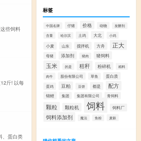
标签
价格
仔猪
动物
中国名牌
发酵剂
 这些饲料
大北
土鸡
含量
小鸡
哈尔滨
正大
小麦
搅拌机
山东
方舟
添加剂
猪饲料
母猪
猪肉
玉米
秸秆
粉碎机
精料
的是
蛋白质
股份有限公司
肉牛
草鱼
2斤! 以每
配方
豆粕
都是
蛋鸡
豆饼
锦鲤
集团
青饲料
集团有限公司
饲料
颗粒
颗粒机
饲料厂
饲料添加剂
麦麸
魔法
鱼粉
料、蛋白类
猜你想看的文章