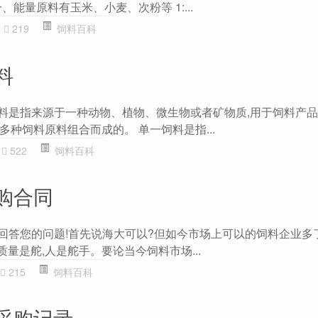
能量原料有玉米、小麦、次粉等 1:...
219
饲料百科
料
饲料是指来源于一种动物、植物、微生物或者矿物质,用于饲料产
种饲料原料组合而成的。 单一饲料是指...
522
饲料百科
购合同
幸回答您的问题!首先说海大可以?但如今市场上可以的饲料企业多了
质量是舵,人是舵手。要论当今饲料市场...
215
饲料百科
采购记录