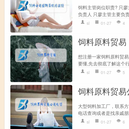
饲料主管岗位职责? 只
负责人 只廖主管主要负责
sl
01-27
4
饲料原料贸易
想注册一家饲料原料贸易
要懂,先去彻底了解这个行
sl
01-27
5
饲料原料贸易
大型饲料加工厂，联系方式
电话查询或者是找亲戚朋友
sl
01-27
6