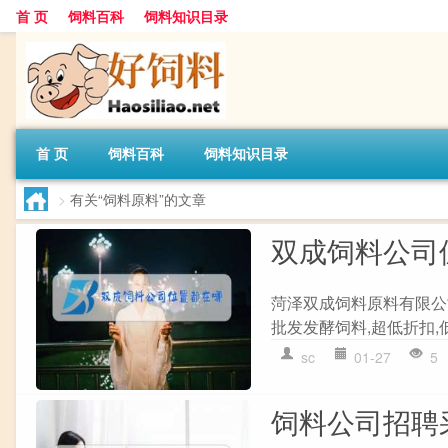
首 页
饲料百科
饲料知识目录
首 页
饲料百科
饲料知识目录
>
有关“饲料原料”的文章
双成饲料公司
菏泽双成饲料原料有限公司
批发发酵饲料,超低折扣,低
sc
01-27
5
饲料公司招聘