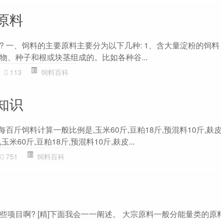
原料
 一、饲料的主要原料主要分为以下几种: 1、含大量淀粉的饲料
物、种子和根或块茎组成的。比如各种谷...
113
饲料百科
知识
百斤饲料计算一般比例是,玉米60斤,豆粕18斤,预混料10斤,麸皮1
60斤,豆粕18斤,预混料10斤,麸皮...
751
饲料百科
些项目啊? [精]下面我会一一阐述。 大宗原料一般分能量类的原