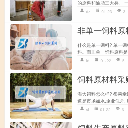
的原料和油脂三大类。 一、
dz
01-23
3
非单一饲料原
什么是单一饲料? 单一
料。而非单一饲料原料是多
fd
01-22
5
饲料原材料采
海大饲料怎么样? 很荣
道是市场如水,企业似舟, 
sl
01-22
6
饲料生产原料