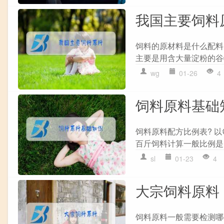
我国主要饲料
饲料的原材料是什么配料?
主要是用含大量淀粉的谷
wg
01-26
4
饲料原料基础
饲料原料配方比例表? 以每
百斤饲料计算一般比例是,玉米
sl
01-23
4
大宗饲料原料
饲料原料一般需要检测哪