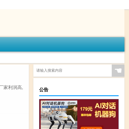
☚
厂家利润高,
公告