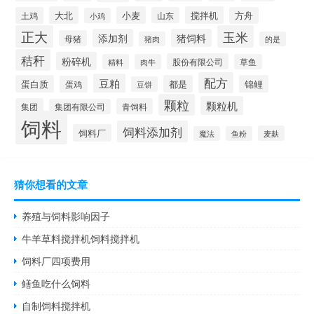
大北
小麦
搅拌机
土鸡
山东
方舟
小鸡
正大
玉米
添加剂
猪饲料
母猪
猪肉
的是
秸秆
粉碎机
股份有限公司
精料
肉牛
草鱼
配方
豆粕
蛋白质
都是
锦鲤
蛋鸡
豆饼
颗粒
颗粒机
集团
青饲料
集团有限公司
饲料
饲料添加剂
饲料厂
麦麸
魔法
鱼粉
猜你想看的文章
养殖与饲料影响因子
牛羊草料搅拌机饲料搅拌机
饲料厂四项费用
鳝鱼吃什么饲料
自制饲料搅拌机