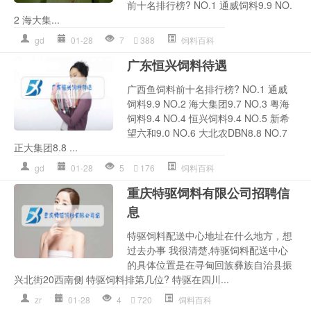
前十名排行榜? NO.1 通威饲料9.9 NO.
2 海大集...
gd
01-28
7
388
饲料百科
广东恒兴饲料待遇
广西鱼饲料前十名排行榜? NO.1 通威
饲料9.9 NO.2 海大集团9.7 NO.3 粤海
饲料9.4 NO.4 恒兴饲料9.4 NO.5 新希
望六和9.0 NO.6 大北农DBN8.8 NO.7
正大集团8.8 ...
gd
01-28
5
176
饲料百科
重庆特驱饲料有限公司招聘信
息
特驱饲料配送中心地址在什么地方，想
过去办事 我很清楚,特驱饲料配送中心
的具体位置是在寻甸回族彝族自治县振
兴北街20西南侧 特驱饲料排第几位? 特驱在四川...
zr
01-28
4
720
饲料百科