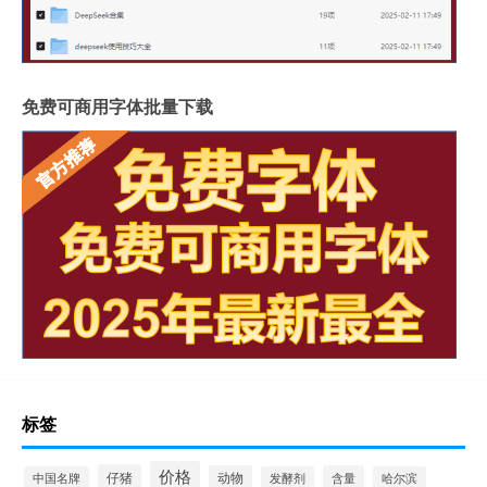
免费可商用字体批量下载
标签
价格
仔猪
动物
含量
中国名牌
发酵剂
哈尔滨