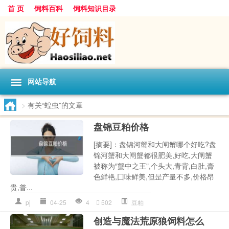
首 页
饲料百科
饲料知识目录
网站导航
>
有关“蝗虫”的文章
盘锦豆粕价格
[摘要]：盘锦河蟹和大闸蟹哪个好吃?盘
锦河蟹和大闸蟹都很肥美,好吃,大闸蟹
被称为″蟹中之王",个头大,青背,白肚,膏
色鲜艳,囗味鲜美,但昰产量不多,价格昂
贵,普...
pj
04-25
4
502
豆粕
创造与魔法荒原狼饲料怎么