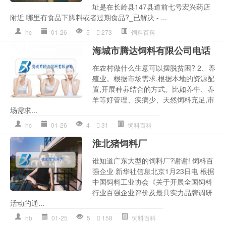
址是在长岭县147县道前七号宏兴药店
附近 哪里有食品下脚料或者过期食品?_已解决 - ...
hc
01-26
5
273
饲料百科
海城市腾达饲料有限公司电话
在农村做什么生意可以摆脱贫困? 2、养
殖业。根据市场需求,根据本地的资源配
置,开展种养结合的方式。比如养牛、养
羊等好管理、疾病少、天然饲料充足,市
场需求...
hc
01-26
4
31
饲料百科
淮北猪饲料厂
谁知道广东大型的饲料厂?谢谢! 饲料百
强企业 新华社信息北京1月23日电 根据
中国饲料工业协会《关于开展全国饲料
行业百强企业评价及最具实力品牌调研
活动的通...
hb
01-25
5
158
饲料百科