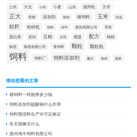
大北
小麦
搅拌机
土鸡
山东
方舟
小鸡
正大
玉米
添加剂
猪饲料
母猪
猪肉
的是
秸秆
粉碎机
股份有限公司
精料
肉牛
草鱼
配方
豆粕
蛋白质
都是
锦鲤
蛋鸡
豆饼
颗粒
颗粒机
集团
青饲料
集团有限公司
饲料
饲料添加剂
饲料厂
麦麸
魔法
鱼粉
猜你想看的文章
猪饲料一吨能挣多少钱
饲料添加剂硫酸铜什么作用
饲料预混料生产许可证换证
冬天摆摊买什么
惠州海牛饲料有限公司