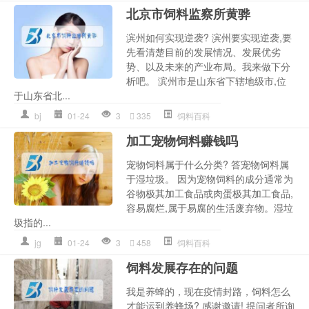
北京市饲料监察所黄骅
滨州如何实现逆袭? 滨州要实现逆袭,要
先看清楚目前的发展情况、发展优劣
势、以及未来的产业布局。我来做下分
析吧。 滨州市是山东省下辖地级市,位
于山东省北...
bj
01-24
3
335
饲料百科
加工宠物饲料赚钱吗
宠物饲料属于什么分类? 答宠物饲料属
于湿垃圾。 因为宠物饲料的成分通常为
谷物极其加工食品或肉蛋极其加工食品,
容易腐烂,属于易腐的生活废弃物。湿垃
圾指的...
jg
01-24
3
458
饲料百科
饲料发展存在的问题
我是养蜂的，现在疫情封路，饲料怎么
才能运到养蜂场? 感谢邀请! 提问者所询