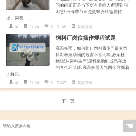
问的问题正是当下所有养蜂人所遇到的
困惑! 开春季节正是蜜蜂养殖需要转
场、饲喂、...
sl
01-24
5
165
饲料百科
饲料厂岗位操作规程试题
高温多雨，如何防止饲料霉变? 霉变饲
料对养殖动物的危害不言而喻,必须杜
绝!就从饲料生产(原料采购到成品存放
的各个环节)和高温多雨天气两个方面着
手解决。 ...
sl
01-24
8
337
饲料百科
下一页
☚