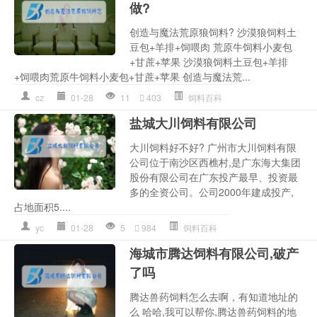
做?
创造与魔法荒原狼饲料? 沙漠狼饲料土
豆包+羊排+饲喂肉 荒原牛饲料小麦包
+甘蔗+苹果 沙漠狼饲料土豆包+羊排
+饲喂肉荒原牛饲料小麦包+甘蔗+苹果 创造与魔法荒...
cz
01-28
11
403
饲料百科
盐城大川饲料有限公司
大川饲料好不好? 广州市大川饲料有限
公司位于南沙区西樵村,是广东海大集团
股份有限公司在广东投产最早、投资最
多的全资公司。公司2000年建成投产,
占地面积5....
yc
01-28
5
984
饲料百科
海城市腾达饲料有限公司,破产
了吗
腾达兽药饲料怎么去啊，有知道地址的
么 哈哈,我可以帮你,腾达兽药饲料的地