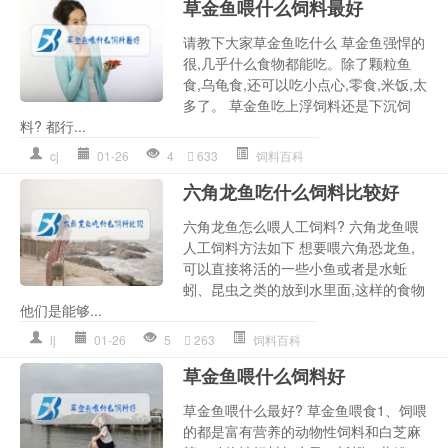
草金鱼喂什么饲料最好
请教下大家草金鱼吃什么 草金鱼强悍的
很,几乎什么食物都能吃。除了颗粒鱼
食,乌龟食,还可以吃小点心,零食,米饭,太
多了。 草金鱼吃上浮饲料还是下沉饲
料? 都行...
cj
01-26
4
633
饲料百科
六角龙鱼吃什么饲料比较好
六角龙鱼怎么喂人工饲料? 六角龙鱼喂
人工饲料方法如下 想要喂六角恐龙鱼,
可以直接将活的一些小鱼或者是水蚯
蚓、昆虫之类的放到水里面,这样的食物
他们是能够...
lj
01-26
5
263
饲料百科
草金鱼喂什么饲料好
草金鱼喂什么最好? 草金鱼喂食1、饲喂
的都是富有营养的动物性饲料和白芝麻