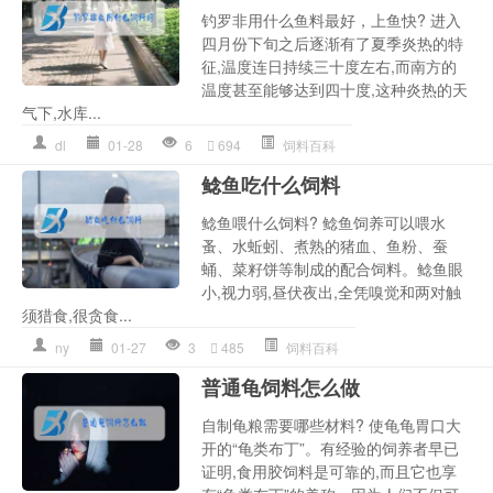
钓罗非用什么鱼料最好，上鱼快? 进入
四月份下旬之后逐渐有了夏季炎热的特
征,温度连日持续三十度左右,而南方的
温度甚至能够达到四十度,这种炎热的天
气下,水库...
dl
01-28
6
694
饲料百科
鲶鱼吃什么饲料
鲶鱼喂什么饲料? 鲶鱼饲养可以喂水
蚤、水蚯蚓、煮熟的猪血、鱼粉、蚕
蛹、菜籽饼等制成的配合饲料。鲶鱼眼
小,视力弱,昼伏夜出,全凭嗅觉和两对触
须猎食,很贪食...
ny
01-27
3
485
饲料百科
普通龟饲料怎么做
自制龟粮需要哪些材料? 使龟龟胃口大
开的“龟类布丁”。有经验的饲养者早已
证明,食用胶饲料是可靠的,而且它也享