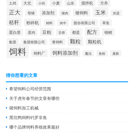
大北
小麦
搅拌机
土鸡
山东
方舟
小鸡
正大
玉米
添加剂
猪饲料
母猪
猪肉
的是
秸秆
粉碎机
股份有限公司
精料
肉牛
草鱼
配方
豆粕
蛋白质
都是
锦鲤
蛋鸡
豆饼
颗粒
颗粒机
集团
青饲料
集团有限公司
饲料
饲料添加剂
饲料厂
麦麸
魔法
鱼粉
猜你想看的文章
希望饲料公司经营范围
关于虎年春节的文章有哪些
猪饲料加工机械
黑坑鸭饲料钓罗非鱼
哪个品牌饲料养殖效果最好