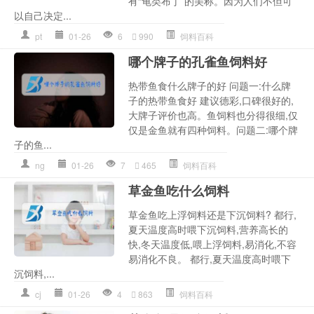
有“龟类布丁”的美称。因为人们不但可
以自己决定...
pt
01-26
6
990
饲料百科
哪个牌子的孔雀鱼饲料好
热带鱼食什么牌子的好 问题一:什么牌
子的热带鱼食好 建议德彩,口碑很好的,
大牌子评价也高。鱼饲料也分得很细,仅
仅是金鱼就有四种饲料。问题二:哪个牌
子的鱼...
ng
01-26
7
465
饲料百科
草金鱼吃什么饲料
草金鱼吃上浮饲料还是下沉饲料? 都行,
夏天温度高时喂下沉饲料,营养高长的
快,冬天温度低,喂上浮饲料,易消化,不容
易消化不良。 都行,夏天温度高时喂下
沉饲料,...
cj
01-26
4
863
饲料百科