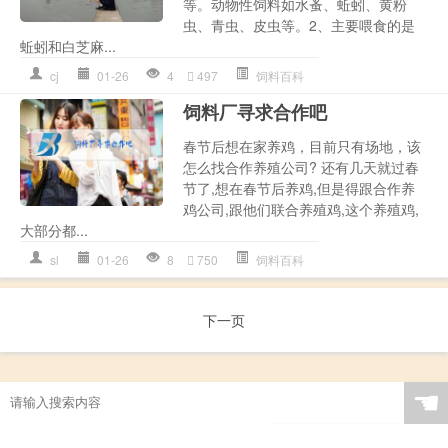
等。动物性饲料如水蚤、蚯蚓、黄粉
虫、青虫、皮虫等。2、主要喂食的是
蚯蚓和白芝麻...
cj
01-26
4
497
饲料百科
饲料厂寻求合作吧
春节后想在家养鸡，目前只有场地，该
怎么找合作养殖公司? 还有几天就过春
节了,想在春节后养鸡,但是得跟合作养
鸡公司,跟他们联合养殖鸡,这个养殖鸡,
大部分都...
sl
01-26
8
750
饲料百科
下一页
☚