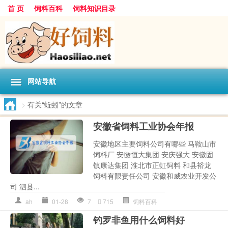
首 页
饲料百科
饲料知识目录
网站导航
>
有关“蚯蚓”的文章
安徽省饲料工业协会年报
安徽地区主要饲料公司有哪些 马鞍山市
饲料厂 安徽恒大集团 安庆强大 安徽固
镇康达集团 淮北市正虹饲料 和县裕龙
饲料有限责任公司 安徽和威农业开发公
司 泗县...
ah
01-28
7
715
饲料百科
钓罗非鱼用什么饲料好