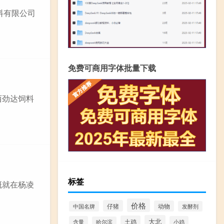
料有限公司
免费可商用字体批量下载
西劲达饲料
标签
概就在杨凌
价格
仔猪
动物
中国名牌
发酵剂
大北
土鸡
含量
小鸡
哈尔滨