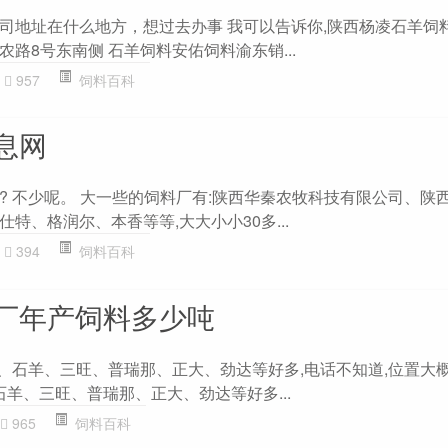
司地址在什么地方，想过去办事 我可以告诉你,陕西杨凌石羊饲
路8号东南侧 石羊饲料安佑饲料渝东销...
957
饲料百科
息网
? 不少呢。 大一些的饲料厂有:陕西华秦农牧科技有限公司、陕
特、格润尔、本香等等,大大小小30多...
394
饲料百科
厂年产饲料多少吨
秦、石羊、三旺、普瑞那、正大、劲达等好多,电话不知道,位置大
石羊、三旺、普瑞那、正大、劲达等好多...
965
饲料百科