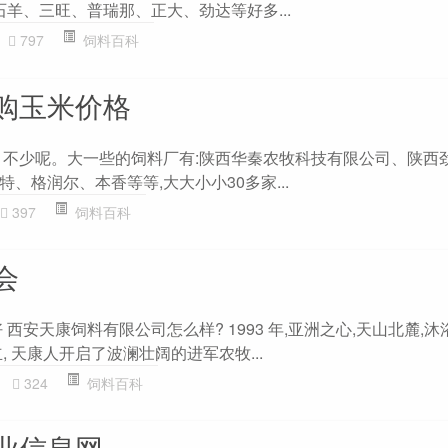
石羊、三旺、普瑞那、正大、劲达等好多...
797
饲料百科
购玉米价格
 不少呢。大一些的饲料厂有:陕西华秦农牧科技有限公司、陕西
、格润尔、本香等等,大大小小30多家...
397
饲料百科
会
 西安天康饲料有限公司怎么样? 1993 年,亚洲之心,天山北麓,
, 天康人开启了波澜壮阔的进军农牧...
324
饲料百科
业信息网