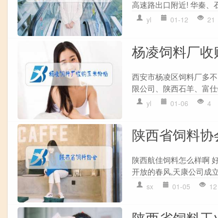
高速路出口附近! 华秦、
yl
01-12
21
杨凌饲料厂收
西安市杨凌区饲料厂多不
限公司、陕西石羊、富仕特
yl
01-06
4
陕西省饲料协
陕西航佳饲料怎么样啊 好
开放的春风,天康公司成立
sx
01-05
12
陕西省饲料工