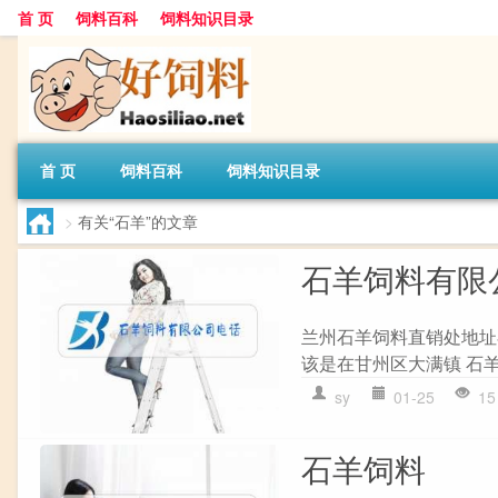
首 页
饲料百科
饲料知识目录
首 页
饲料百科
饲料知识目录
>
有关“石羊”的文章
石羊饲料有限
兰州石羊饲料直销处地址
该是在甘州区大满镇 石羊
sy
01-25
15
石羊饲料