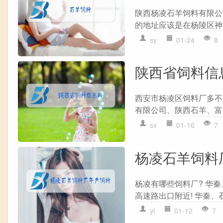
陕西杨凌石羊饲料有限公
的地址应该是在杨陵区神农
sy
01-24
8
陕西省饲料信
西安市杨凌区饲料厂多不
有限公司、陕西石羊、富仕
sx
01-16
7
杨凌石羊饲料
杨凌有哪些饲料厂? 华
高速路出口附近! 华秦、
yl
01-12
7