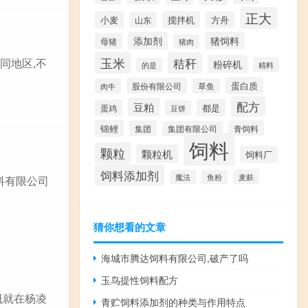
正大
小麦
搅拌机
山东
方舟
添加剂
猪饲料
母猪
猪肉
玉米
秸秆
同地区,不
粉碎机
精料
的是
蛋白质
股份有限公司
肉牛
草鱼
配方
豆粕
都是
蛋鸡
豆饼
锦鲤
集团
青饲料
集团有限公司
饲料
颗粒
颗粒机
饲料厂
饲料添加剂
麦麸
魔法
鱼粉
料有限公司
猜你想看的文章
海城市腾达饲料有限公司,破产了吗
玉鸟提性饲料配方
概就在杨凌
青贮饲料添加剂的种类与作用特点