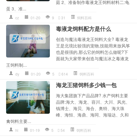
菇 2、准备制作毒液龙王饲料材料二:龟
蛋 3、准...
cz
01-20
9
31
饲料百科
毒液龙饲料配方是什么
创造与魔法毒液龙王饲料大全? 毒液龙
王是北境比较强的宠物,技能用来放风筝
也是很强的,那么它的饲料怎么做呢?下
面就为大家带来创造与魔法冰之毒液龙
王饲料制...
dy
01-20
5
614
饲料百科
海龙王猪饲料多少钱一包
海大集团旗下产品品牌? 水产饲料主要
品牌:海大、海龙、容川、大川、风光、
钱博士、海贝、海合、奥特、海大珠
峰、海恒、海鼎、海同、海瑞达、久和
禽饲料主要...
hl
01-19
5
54
饲料百科