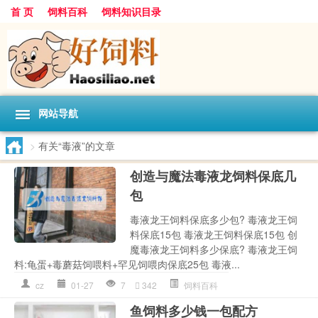
首 页
饲料百科
饲料知识目录
网站导航
>
有关“毒液”的文章
创造与魔法毒液龙饲料保底几
包
毒液龙王饲料保底多少包? 毒液龙王饲
料保底15包 毒液龙王饲料保底15包 创
魔毒液龙王饲料多少保底? 毒液龙王饲
料:龟蛋+毒蘑菇饲喂料+罕见饲喂肉保底25包 毒液...
cz
01-27
7
342
饲料百科
鱼饲料多少钱一包配方