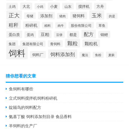
大北
小麦
搅拌机
土鸡
山东
方舟
小鸡
正大
玉米
添加剂
猪饲料
母猪
猪肉
的是
秸秆
粉碎机
股份有限公司
精料
肉牛
草鱼
配方
豆粕
蛋白质
都是
锦鲤
蛋鸡
豆饼
颗粒
颗粒机
集团
青饲料
集团有限公司
饲料
饲料添加剂
饲料厂
麦麸
魔法
鱼粉
猜你想看的文章
鱼饲料有哪些
立式饲料搅拌机饲料粉碎机
靛颏鸟的饲料配方
氨基丁酸 饲料添加剂目录 食品香料
羊饲料的生产厂