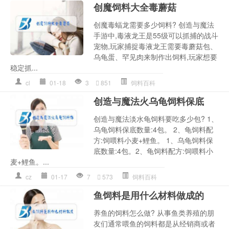
创魔饲料大全毒蘑菇
创魔毒蝠龙需要多少饲料? 创造与魔法
手游中,毒液龙王是55级可以抓捕的战斗
宠物,玩家捕捉毒液龙王需要毒蘑菇包、
乌龟蛋、罕见肉来制作出饲料,玩家想要
稳定抓...
cl
01-18
3
851
饲料百科
创造与魔法火乌龟饲料保底
创造与魔法淡水龟饲料要吃多少包? 1、
乌龟饲料保底数量:4包。 2、龟饲料配
方:饲喂料小麦+鲤鱼。 1、乌龟饲料保
底数量:4包。2、龟饲料配方:饲喂料小
麦+鲤鱼。...
cz
01-17
7
573
饲料百科
鱼饲料是用什么材料做成的
养鱼的饲料怎么做? 从事鱼类养殖的朋
友们通常喂鱼的饲料都是从经销商或者