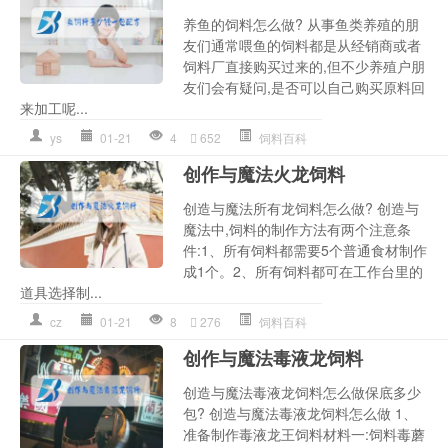
养鱼的饲料怎么做? 从事鱼类养殖的朋
友们通常喂鱼的饲料都是从经销商或者
饲料厂直接购买过来的,但不少养殖户朋
友们会有疑问,是否可以自己购买原料回
来加工呢...
ys
01-21
4
652
饲料百科
创作与魔法火龙饲料
创造与魔法所有龙饲料怎么做? 创造与
魔法中,饲料的制作方法有两个注意条
件:1、所有饲料都需要5个普通食材制作
成1个。2、所有饲料都可在工作台里的
道具选择制...
cz
01-21
8
276
饲料百科
创作与魔法毒液龙饲料
创造与魔法毒液龙饲料怎么做保底多少
包? 创造与魔法毒液龙饲料怎么做 1、
准备制作毒液龙王饲料材料一:饲料毒蘑