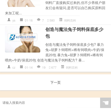
饲料厂直接购买过来的,但不少养殖户朋
友们会有疑问,是否可以自己购买原料回
来加工呢...
ys
01-16
7
580
饲料百科
创造与魔法兔子饲料保底多少
包
创造与魔法兔子饲料保底多少包? 暴力
兔=胡萝卜饲喂料+稀有饲喂肉+牛奶/保
底20包 暴力兔=胡萝卜饲喂料+稀有饲
喂肉+牛奶/保底20包 创造与魔法兔子饲料配方? 暴...
cz
01-14
19
677
饲料百科
下一页
☚