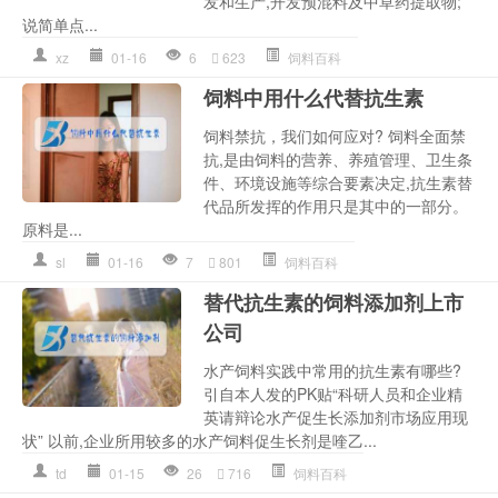
发和生产,开发预混料及中草药提取物;
说简单点...
xz
01-16
6
623
饲料百科
饲料中用什么代替抗生素
饲料禁抗，我们如何应对? 饲料全面禁
抗,是由饲料的营养、养殖管理、卫生条
件、环境设施等综合要素决定,抗生素替
代品所发挥的作用只是其中的一部分。
原料是...
sl
01-16
7
801
饲料百科
替代抗生素的饲料添加剂上市
公司
水产饲料实践中常用的抗生素有哪些?
引自本人发的PK贴“科研人员和企业精
英请辩论水产促生长添加剂市场应用现
状” 以前,企业所用较多的水产饲料促生长剂是喹乙...
td
01-15
26
716
饲料百科