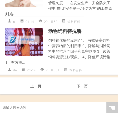
管理制度 1、在安全生产、安全防火工
作中,贯彻“安全第一,预防为主”的工作原
则,各...
sl
01-14
22
52
饲料百科
动物饲料替抗酶
饲料转化酶的应用? 1、 有效提高饲料
中营养物质的利用率 2、降解与消除饲
料中的抗营养因子和毒害物质 3、改善
饲料资源短缺现象。 4、降低环境污染
1、有效提...
dw
01-14
7
831
饲料百科
上一页
下一页
☚