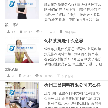
环农饲料质量怎么样? 环农饲料还可以
吧,他们的产品刚上市,用着还行,小猪不
拉希,长得还快,得病少。拉出来的屎是
黄的,也不很臭。里面加的是有益生菌
群。 环农...
hs
01-17
10
481
饲料百科
饲料禁抗是什么意思
饲料禁抗是什么意思_耀家农业 饲料禁
抗是指在饲料中禁止添加部分抗生素。
在农业农村部第194号公告中,为了维护
动物源性食品安全,停止生产、进口、经
营以及使...
sl
01-17
9
796
饲料百科
徐州正昌饲料有限公司怎么样
江苏 漂阳正昌饲料科技有限公司提供什
么服务 江苏正昌集团旗下的气焰,致力
于各种畜禽、水产系列预混料产品的开