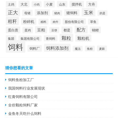
大北
小麦
搅拌机
土鸡
山东
方舟
小鸡
正大
玉米
添加剂
猪饲料
母猪
猪肉
的是
秸秆
粉碎机
股份有限公司
精料
肉牛
草鱼
配方
豆粕
蛋白质
都是
锦鲤
蛋鸡
豆饼
颗粒
颗粒机
集团
青饲料
集团有限公司
饲料
饲料添加剂
饲料厂
麦麸
魔法
鱼粉
猜你想看的文章
饲料鱼粉加工厂
我国饲料行业发展现状
红膏饲料有限公司
全价颗粒饲料厂家
金鱼冬天吃什么饲料