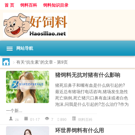
首 页
饲料百科
饲料知识目录
网站导航
>
有关“抗生素”的文章
- 第9页
猪饲料无抗对猪有什么影响
猪死后鼻子和嘴有血是什么病引起的?
最近总有猪场打电话咨询,猪场发生急性
死亡病例,死亡猪只口鼻有血沫或者白色
泡沫,问我是什么引起的?怎么治疗?作为
一个新...
zs
01-17
7
890
饲料百科
环世界饲料有什么用