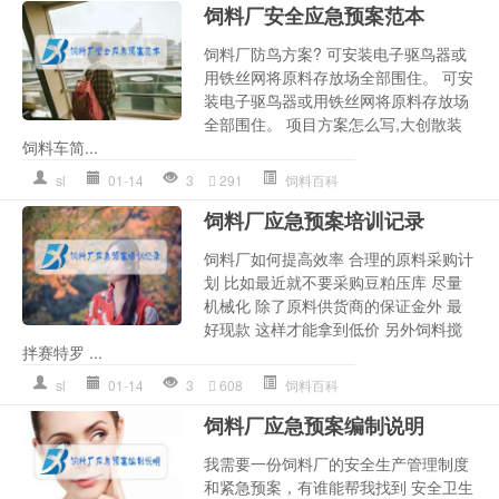
饲料厂安全应急预案范本
饲料厂防鸟方案? 可安装电子驱鸟器或
用铁丝网将原料存放场全部围住。 可安
装电子驱鸟器或用铁丝网将原料存放场
全部围住。 项目方案怎么写,大创散装
饲料车简...
sl
01-14
3
291
饲料百科
饲料厂应急预案培训记录
饲料厂如何提高效率 合理的原料采购计
划 比如最近就不要采购豆粕压库 尽量
机械化 除了原料供货商的保证金外 最
好现款 这样才能拿到低价 另外饲料搅
拌赛特罗 ...
sl
01-14
3
608
饲料百科
饲料厂应急预案编制说明
我需要一份饲料厂的安全生产管理制度
和紧急预案，有谁能帮我找到 安全卫生