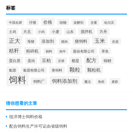
标签
价格
仔猪
动物
含量
中国名牌
发酵剂
哈尔滨
大北
小麦
搅拌机
土鸡
山东
方舟
小鸡
正大
玉米
添加剂
猪饲料
母猪
猪肉
的是
秸秆
粉碎机
股份有限公司
精料
肉牛
草鱼
配方
豆粕
蛋白质
都是
锦鲤
蛋鸡
豆饼
颗粒
颗粒机
集团
青饲料
集团有限公司
饲料
饲料添加剂
饲料厂
麦麸
魔法
鱼粉
猜你想看的文章
纽洋博士饲料价格
配合饲料生产许可证由省级饲料