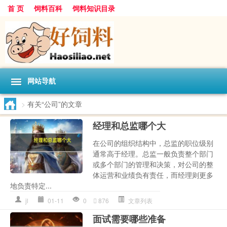
首 页
饲料百科
饲料知识目录
网站导航
>
有关“公司”的文章
经理和总监哪个大
在公司的组织结构中，总监的职位级别
通常高于经理。总监一般负责整个部门
或多个部门的管理和决策，对公司的整
体运营和业绩负有责任，而经理则更多
地负责特定...
jl
01-11
0
876
文章列表
面试需要哪些准备