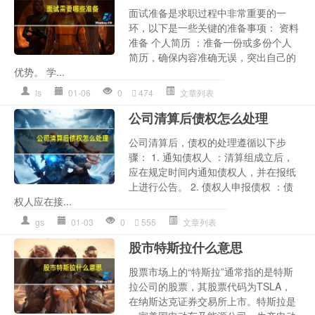
面试准备是求职过程中非常重要的一
环，以下是一些关键的准备事项： 资料
准备 个人简历 ：准备一份或多份个人
简历，确保内容准确无误，突出自己的
优势。 学...
ls
01-06
0
474
文章列表
公司清算后债权怎么处理
公司清算后，债权的处理遵循以下步
骤： 1. 通知债权人 ：清算组成立后，
应在规定时间内通知债权人，并在报纸
上进行公告。 2. 债权人申报债权 ：债
权人应在接...
gs
01-03
0
555
文章列表
股市特斯拉什么意思
股票市场上的“特斯拉”通常指的是特斯
拉公司的股票，其股票代码为TSLA，
在纳斯达克证券交易所上市。特斯拉是