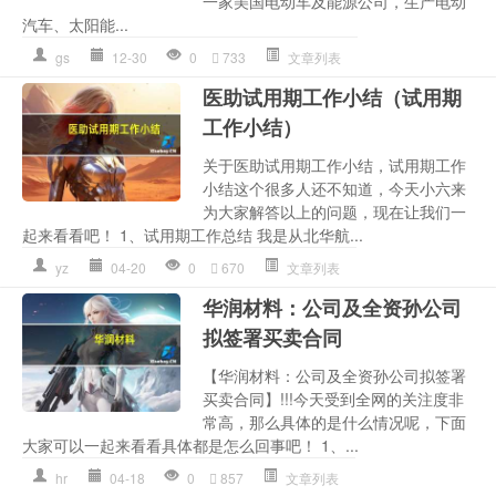
一家美国电动车及能源公司，生产电动
汽车、太阳能...
gs
12-30
0
733
文章列表
医助试用期工作小结（试用期
工作小结）
关于医助试用期工作小结，试用期工作
小结这个很多人还不知道，今天小六来
为大家解答以上的问题，现在让我们一
起来看看吧！ 1、试用期工作总结 我是从北华航...
yz
04-20
0
670
文章列表
华润材料：公司及全资孙公司
拟签署买卖合同
【华润材料：公司及全资孙公司拟签署
买卖合同】!!!今天受到全网的关注度非
常高，那么具体的是什么情况呢，下面
大家可以一起来看看具体都是怎么回事吧！ 1、...
hr
04-18
0
857
文章列表