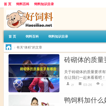
首 页
饲料百科
饲料知识目录
首 页
饲料百科
饲料知识目录
>
有关“体积”的文章
砖砌体的质量
关于砖砌体的质量要求有
在让我们一起来看看吧！ 1
zr
03-26
0
鸭饲料加什么