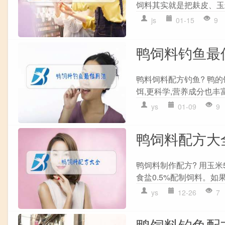
饲料其实就是把麸皮、玉米
js
01-15
9
鸭饲料钓鱼最
鸭料饲料配方钓鱼? 鸭的
饵,更科学,营养成分也丰富
ys
01-09
9
鸭饲料配方大
鸭饲料制作配方? 用玉米5
食盐0.5%配制饲料。如果
ys
12-26
7
鸭饲料钓鱼配