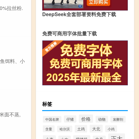
0%拉丝粉.
DeepSeek全套部署资料免费下载
免费可商用字体批量下载
、鱼饵料、小
标签
米面不蒸,
价格
仔猪
动物
中国名牌
发酵剂
大北
土鸡
含量
小鸡
哈尔滨
正大