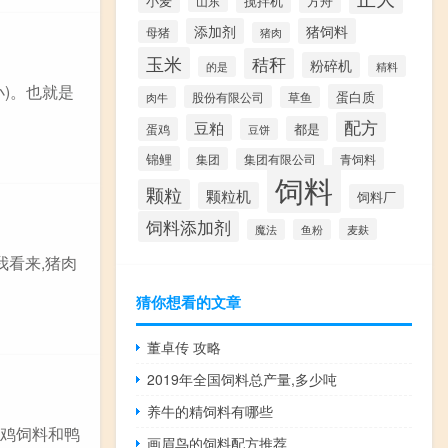
小麦
搅拌机
山东
方舟
添加剂
猪饲料
母猪
猪肉
玉米
秸秆
粉碎机
精料
的是
)。也就是
蛋白质
股份有限公司
肉牛
草鱼
配方
豆粕
都是
蛋鸡
豆饼
锦鲤
集团
青饲料
集团有限公司
饲料
颗粒
颗粒机
饲料厂
饲料添加剂
麦麸
魔法
鱼粉
我看来,猪肉
猜你想看的文章
董卓传 攻略
2019年全国饲料总产量,多少吨
养牛的精饲料有哪些
,鸡饲料和鸭
画眉鸟的饲料配方推荐