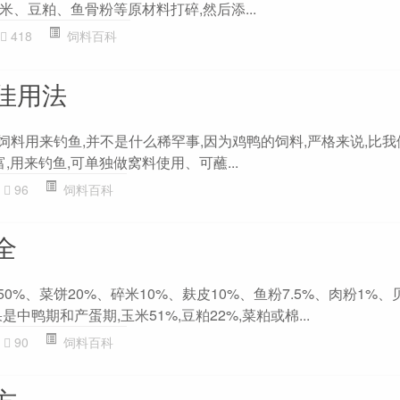
、豆粕、鱼骨粉等原材料打碎,然后添...
418
饲料百科
佳用法
饲料用来钓鱼,并不是什么稀罕事,因为鸡鸭的饲料,严格来说,比
,用来钓鱼,可单独做窝料使用、可蘸...
96
饲料百科
全
0%、菜饼20%、碎米10%、麸皮10%、鱼粉7.5%、肉粉1%、
是中鸭期和产蛋期,玉米51%,豆粕22%,菜粕或棉...
90
饲料百科
方