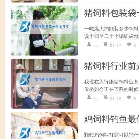
猪饲料包装袋
一吨煤大约能装多少饲料
说十四至二十个编织袋就
zs
01-17
8
猪饲料行业前
我现在入行跑猪饲料业务
价格如今正在下跌的时候,
zs
01-16
6
鸡饲料钓鱼最
颗粒鸡饲料打窝可以钓什