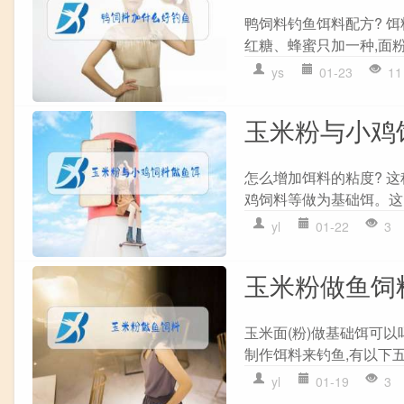
鸭饲料钓鱼饵料配方? 饵
红糖、蜂蜜只加一种,面粉
ys
01-23
11
玉米粉与小鸡
怎么增加饵料的粘度? 
鸡饲料等做为基础饵。这
yl
01-22
3
玉米粉做鱼饲
玉米面(粉)做基础饵可以
制作饵料来钓鱼,有以下五个
yl
01-19
3