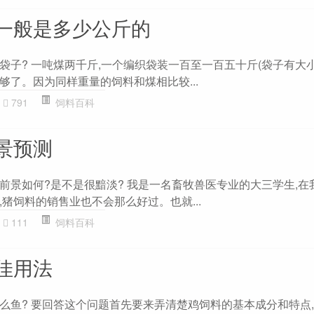
一般是多少公斤的
袋子? 一吨煤两千斤,一个编织袋装一百至一百五十斤(袋子有大小
够了。因为同样重量的饲料和煤相比较...
791
饲料百科
景预测
前景如何?是不是很黯淡? 我是一名畜牧兽医专业的大三学生,在
猪饲料的销售业也不会那么好过。也就...
111
饲料百科
佳用法
么鱼? 要回答这个问题首先要来弄清楚鸡饲料的基本成分和特点