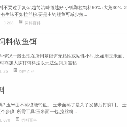
料不要过于复杂,越简洁味道越好.小鸭颗粒饲料50%+大荒30%+2
有生味不如拉丝粉.要是主钓鲤鱼可减少拉...
228
饲料百科
饲料做鱼饵
这种情况一般出现在所用基础饵无粘性或粘性小时,比如用玉米面
时靠加大揉打饵料法以无法达到所需粘...
25
饲料百科
料
吗? 玉米面不蒸也能钓鱼。 玉米面蒸了是为了发酵后打窝用。 玉
步骤: 所需工具:玉米面一包,拉丝粉...
878
饲料百科