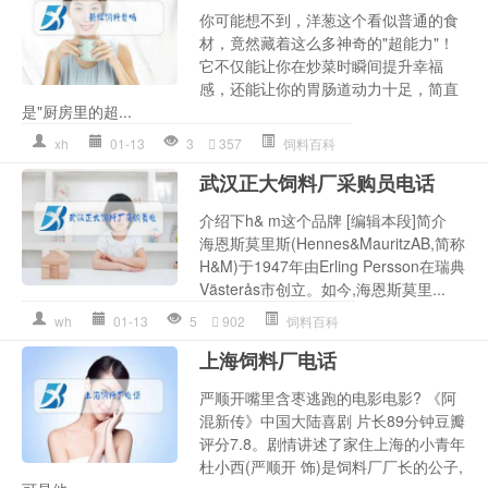
你可能想不到，洋葱这个看似普通的食
材，竟然藏着这么多神奇的"超能力"！
它不仅能让你在炒菜时瞬间提升幸福
感，还能让你的胃肠道动力十足，简直
是"厨房里的超...
xh
01-13
3
357
饲料百科
武汉正大饲料厂采购员电话
介绍下h& m这个品牌 [编辑本段]简介
海恩斯莫里斯(Hennes&MauritzAB,简称
H&M)于1947年由Erling Persson在瑞典
Västerås市创立。如今,海恩斯莫里...
wh
01-13
5
902
饲料百科
上海饲料厂电话
严顺开嘴里含枣逃跑的电影电影? 《阿
混新传》中国大陆喜剧 片长89分钟豆瓣
评分7.8。剧情讲述了家住上海的小青年
杜小西(严顺开 饰)是饲料厂厂长的公子,