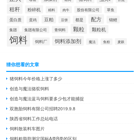
秸秆
粉碎机
股份有限公司
精料
肉牛
草鱼
配方
豆粕
蛋白质
都是
锦鲤
蛋鸡
豆饼
颗粒
颗粒机
集团
青饲料
集团有限公司
饲料
饲料添加剂
饲料厂
麦麸
魔法
鱼粉
猜你想看的文章
猪饲料今年价格上涨了多少
创造与魔法骆驼饲料
创造与魔法蓝马饲料要多少包才能捕捉
双胞胎饲料有限公司招聘2019.9.8
陕西省饲料工作总站电话
饲料散装料车图片
饲料粗脂肪测定国标A类B类的区别