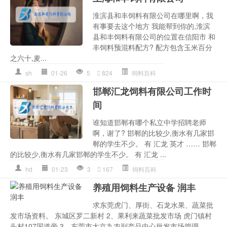
淮滨县和丰饲料有限公司在哪里啊，我
有事要去这个地方 我能帮到你的,淮滨
县和丰饲料有限公司的位置在信阳市 和
丰饲料预混料配方? 配方包含玉米百分
之六十,麦...
sh
01-26
5
824
饲料百科
邯郸汇龙饲料有限公司工作时
间
谁知道邯郸有哪个私立中学招聘老师
啊，谢了? 邯郸的比较少,衡水有几家邯
郸的学生不少。 有 汇龙 英才 …… 邯郸
的比较少,衡水有几家邯郸的学生不少。 有 汇龙 ...
hd
01-23
3
167
饲料百科
养殖用饲料生产设备 润丰
求东莞虎门、厚街、石龙水果、蔬菜批
发市场资料。 东城区罗二新村 2、果利来蔬菜批发市场 虎门镇村
头村107国道旁 3、东莞市大京九农副产品中心批发市场管理...