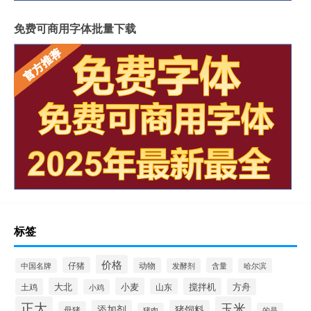
免费可商用字体批量下载
标签
价格
仔猪
动物
含量
中国名牌
发酵剂
哈尔滨
大北
小麦
搅拌机
土鸡
山东
方舟
小鸡
正大
玉米
添加剂
猪饲料
母猪
猪肉
的是