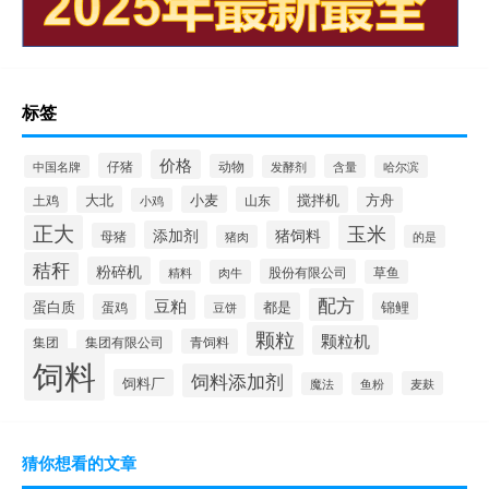
标签
价格
仔猪
动物
含量
中国名牌
发酵剂
哈尔滨
大北
小麦
搅拌机
土鸡
山东
方舟
小鸡
正大
玉米
添加剂
猪饲料
母猪
猪肉
的是
秸秆
粉碎机
股份有限公司
精料
肉牛
草鱼
配方
豆粕
蛋白质
都是
锦鲤
蛋鸡
豆饼
颗粒
颗粒机
集团
青饲料
集团有限公司
饲料
饲料添加剂
饲料厂
麦麸
魔法
鱼粉
猜你想看的文章