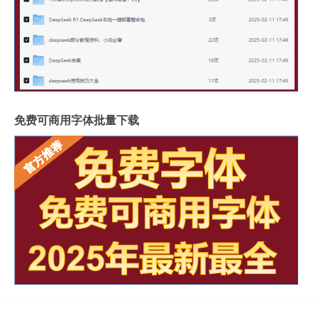
免费可商用字体批量下载