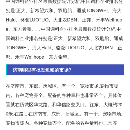
中国饲料企业排名最新数据统计分析,中国饲料企业排名分
别是:正大、新希望六和、双胞胎、通威TONGWEI、海大
Haid、骆驼LUOTUO、大北农DBN、正邦、禾丰Wellhop
e、东方希望。... 中国饲料企业排名最新数据统计分析,中
国饲料企业排名分别是:正大、新希望六和、双胞胎、通威
TONGWEI、海大Haid、骆驼LUOTUO、大北农DBN、正
邦、禾丰Wellhope、东方希望。
济南哪里有批发鱼粮的市场?
在济南市。东部。历城区。有一个。宠物市场,宠物市场
内。各种宠物齐全。配备的各种量料也非常齐全。具体位
置就在历城区华龙路。和华信路交叉口。往东。大概约20
0米,在路... 在济南市。东部。历城区。有一个。宠物市场,
宠物市场内。各种宠物齐全。配备的各种量料也非常齐