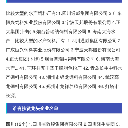
比较大型的水产饲料厂有: 1.四川通威集团有限公司 2.广东
恒兴饲料实业股份有限公司 3.宁波天邦股份有限公司 4.正
大集团(卜蜂) 5.烟台普瑞纳饲料有限公司 6. 海南大海水
产... 比较大型的水产饲料厂有: 1.四川通威集团有限公司 2.
广东恒兴饲料实业股份有限公司 3.宁波天邦股份有限公司
4.正大集团(卜蜂) 5.烟台普瑞纳饲料有限公司 6. 海南大海
水产... 41. 玉环县五丰蒸干脱脂鱼粉厂 42. 青岛长生中科水
产饲料有限公司 43. 潮州市银龙饲料有限公司 44. 武汉高
龙饲料有限公司 45. 郑州市龙祥养殖有限公司 46. 灯塔市
长源。
谁有扶贫龙头企业名单
四川(12个) 1.四川省敦煌集团有限公司 2.四川隆生集团 3.