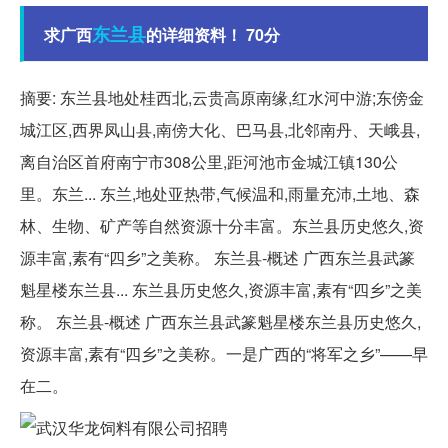
东兰县
求广西
的详细资料！ 70分
摘要: 东兰县地处桂西北,云贵高原南缘,红水河中游;东傍金
城江区,西界凤山县,南傍大化、巴马县,北邻南丹、天峨县,
离自治区首府南宁市308公里,距河池市金城江镇130公
里。东兰... 东兰,地处亚热带,气候温和,雨量充沛,土地、森
林、生物、矿产等自然资源十分丰富。东兰县历史悠久,资
源丰富,素有“四乡”之美称。 东兰县-概述 广西东兰县武篆
魁星楼东兰县... 东兰县历史悠久,资源丰富,素有“四乡”之美
称。 东兰县-概述 广西东兰县武篆魁星楼东兰县历史悠久,
资源丰富,素有“四乡”之美称。一是广西的“将军之乡”——早
在二。