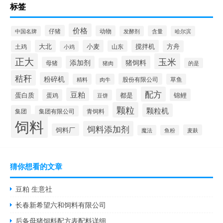
标签
价格
仔猪
动物
含量
中国名牌
发酵剂
哈尔滨
大北
小麦
搅拌机
土鸡
山东
方舟
小鸡
正大
玉米
添加剂
猪饲料
母猪
猪肉
的是
秸秆
粉碎机
股份有限公司
精料
肉牛
草鱼
配方
豆粕
蛋白质
都是
锦鲤
蛋鸡
豆饼
颗粒
颗粒机
集团
青饲料
集团有限公司
饲料
饲料添加剂
饲料厂
麦麸
魔法
鱼粉
猜你想看的文章
豆粕 生意社
长春新希望六和饲料有限公司
后备母猪饲料配方表配料详细