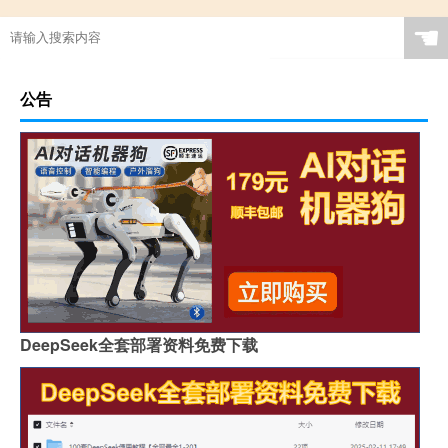
☚
公告
DeepSeek全套部署资料免费下载