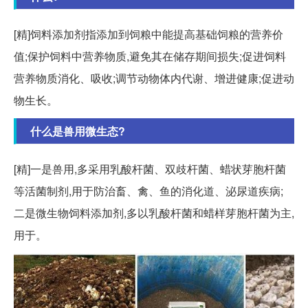
[精]饲料添加剂指添加到饲粮中能提高基础饲粮的营养价
值;保护饲料中营养物质,避免其在储存期间损失;促进饲料
营养物质消化、吸收;调节动物体内代谢、增进健康;促进动
物生长。
什么是兽用微生态?
[精]一是兽用,多采用乳酸杆菌、双歧杆菌、蜡状芽胞杆菌
等活菌制剂,用于防治畜、禽、鱼的消化道、泌尿道疾病;
二是微生物饲料添加剂,多以乳酸杆菌和蜡样芽胞杆菌为主,
用于。