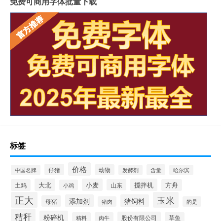
免费可商用字体批量下载
标签
价格
仔猪
动物
含量
中国名牌
发酵剂
哈尔滨
大北
小麦
搅拌机
土鸡
山东
方舟
小鸡
正大
玉米
添加剂
猪饲料
母猪
猪肉
的是
秸秆
粉碎机
股份有限公司
精料
肉牛
草鱼