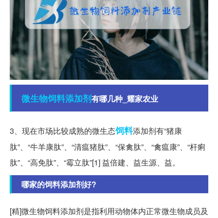
微生物
饲料添加剂
有哪几种_耀家农业
饲料
3、现在市场比较成熟的微生态
添加剂有“猪康
肽”、“牛羊康肽”、“清瘟猪肽”、“保禽肽”、“禽瘟康”、“杆痢
肽”、“高免肽”、“霉立肽”[1] 益倍建、益生源、益。
哪家的饲料添加剂好?
[精]微生物饲料添加剂是指利用动物体内正常微生物成员及