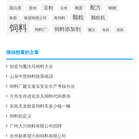
配方
豆粕
蛋白质
都是
锦鲤
蛋鸡
豆饼
颗粒
颗粒机
集团
青饲料
集团有限公司
饲料
饲料添加剂
饲料厂
麦麸
魔法
鱼粉
猜你想看的文章
创造与魔法马饲料大全
山东中慧饲料联系电话
饲料厂建立落实安全生产考核办法
方舟生存进化非凡饲料代码查询
东风天龙散装饲料车多少钱一辆
饲料的定义
广州大川饲料有限公司招聘
永州新希望六和饲料有限公司