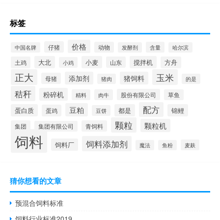
标签
价格
仔猪
动物
含量
中国名牌
发酵剂
哈尔滨
大北
小麦
搅拌机
土鸡
山东
方舟
小鸡
正大
玉米
添加剂
猪饲料
母猪
猪肉
的是
秸秆
粉碎机
股份有限公司
精料
肉牛
草鱼
配方
豆粕
蛋白质
都是
锦鲤
蛋鸡
豆饼
颗粒
颗粒机
集团
青饲料
集团有限公司
饲料
饲料添加剂
饲料厂
麦麸
魔法
鱼粉
猜你想看的文章
预混合饲料标准
饲料行业标准2019