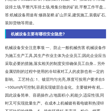
设排土场,平整汽车排土场,堆集分散的矿岩,平整工作平盘...
答:机械设备用途有:修路架桥,矿山开采,建筑施工,装载矿石,
装卸货物等用途。
机械设备主要有哪些安全隐患?
机械设备安全注意事项 一、防止一般机械伤害 机械设备作
为施工生产工具,其生产作业主体为企业员工;因此企业应当
采取必要的措施,落实相关的制度安排确保员工自身... 另外
金属切削的过程中使用的冷却液对工人的皮肤也有一定的
影响。 工艺特点: 1、镀层均匀光亮,厚度可按用户要求在5
~100um内可控制,容易实现镀层合金化。主要镀种有:机...
因此设备简单、容易操作,占地面积小,耗能少,适应性强,同
时又可实现批量生产。在成本上机械镀有着电镀和热浸锌
不可比拟的优势。 5、操作环境好,无高温、粉尘、烟雾,