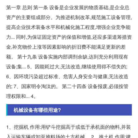
第一章 总则 第一条 设备是企业发展的物质基础,是企业总
资产的主要组成部分。为推进机制改革,规范施工设备管理,
提高企业技术装备水平和机械化施工程度,增强企业竞争能
力... 同时,为保证固定资产的保值和增值,还应多渠道筹措资
金,补充物价上涨等因素影响的折旧费不能满足更新的差
额。 第十九条 设备实施内部调剂余缺,达到充分利用现有
设备;集... 5、因能耗过大,无法改造,继续使用得不偿失的;
6、因环境污染超过标准、危害人身安全与健康,无法改造
的; 7、国家明令淘汰的。 第二十四条 设备报废,必须按管
理权限和... 4。
机械设备有哪些用途?
1、挖掘机 作用:用铲斗挖掘高于或低于承机面的物料,并装
入运输车辆或卸至堆料场的土方机械。 2、推土机 作用:建