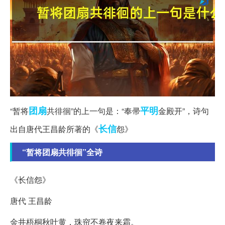
团扇
平明
“暂将
共徘徊”的上一句是：“奉帚
金殿开”，诗句
长信
出自唐代王昌龄所著的《
怨》
“暂将团扇共徘徊”全诗
《长信怨》
唐代 王昌龄
金井梧桐秋叶黄，珠帘不卷夜来霜。