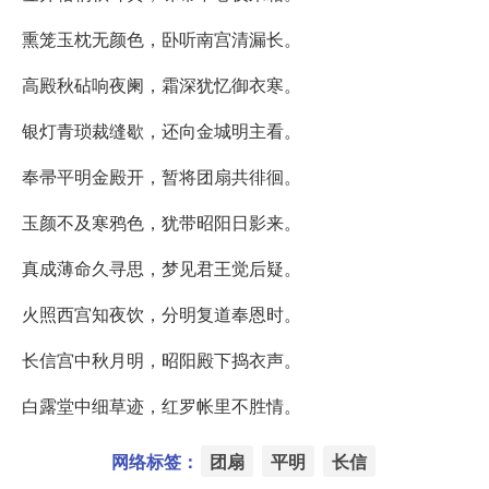
熏笼玉枕无颜色，卧听南宫清漏长。
高殿秋砧响夜阑，霜深犹忆御衣寒。
银灯青琐裁缝歇，还向金城明主看。
奉帚平明金殿开，暂将团扇共徘徊。
玉颜不及寒鸦色，犹带昭阳日影来。
真成薄命久寻思，梦见君王觉后疑。
火照西宫知夜饮，分明复道奉恩时。
长信宫中秋月明，昭阳殿下捣衣声。
白露堂中细草迹，红罗帐里不胜情。
网络标签：
团扇
平明
长信