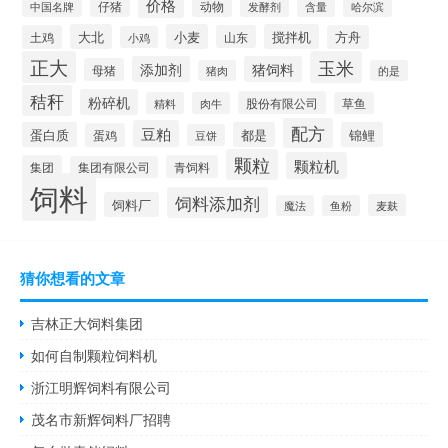
价格
仔猪
动物
含量
中国名牌
发酵剂
哈尔滨
大北
小麦
搅拌机
土鸡
山东
方舟
小鸡
正大
玉米
添加剂
猪饲料
母猪
猪肉
的是
秸秆
粉碎机
股份有限公司
精料
肉牛
草鱼
配方
豆粕
蛋白质
都是
锦鲤
蛋鸡
豆饼
颗粒
颗粒机
集团
青饲料
集团有限公司
饲料
饲料添加剂
饲料厂
麦麸
魔法
鱼粉
猜你想看的文章
吉林正大饲料集团
如何自制颗粒饲料机
浙江明辉饲料有限公司
茂名市新辉饲料厂招聘