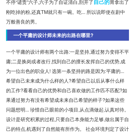
自己的
不停“谴责”六子,六子为了自证清白,剖开了
胃拿出了
刚吃掉的粉,还真TM就只有一碗。吃... 所以说即使在剧中
万般善良的男。
一个平庸的设计师未来的出路在哪里?
一个平庸的设计师有两个出路:一是坚持,通过努力变得不平
庸;二是换岗或者改行,找到自己的擅长发挥自己的优势,成
为一位出色的职业人! 选第一条坚持的路是因为:平庸的...
希望自己未来成为什么样的人?希望自己以后从事什么样
的工作?看看自己的优势和自己喜欢做的工作匹不匹配?如
果通过努力有没有希望成未来自己希望的样子?如果这些
问题想明... 珍惜自己眼前的小项目,从点滴做起,认真对待。
设计是研究积累的过程,只要自己本身能力足够,做出属于自
己的特点,机遇到了自然能有所作为。 社会环境判定了设计