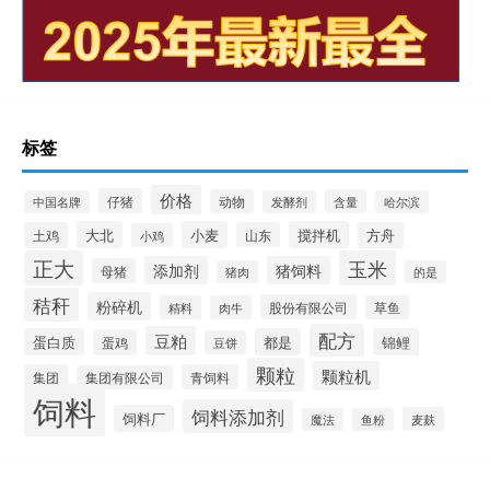
标签
价格
仔猪
动物
含量
中国名牌
发酵剂
哈尔滨
大北
小麦
搅拌机
土鸡
山东
方舟
小鸡
正大
玉米
添加剂
猪饲料
母猪
猪肉
的是
秸秆
粉碎机
股份有限公司
精料
肉牛
草鱼
配方
豆粕
蛋白质
都是
锦鲤
蛋鸡
豆饼
颗粒
颗粒机
集团
青饲料
集团有限公司
饲料
饲料添加剂
饲料厂
麦麸
魔法
鱼粉