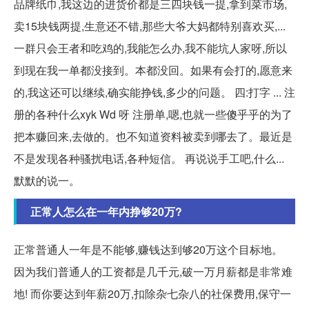
品牌纸巾,我这边的进货价都是三四块钱一提,拿到菜市场,
卖15块钱两提,生意还不错,那些大爷大妈都特别喜欢买,...
一群只会王者和吃鸡的,我能怎么办,我不能坑人家呀,所以
到现在我一单都没接到。本都没回。如果有会打的,愿意来
的,我这还可以继续,确实能挣钱,多少的问题。 四:打字 ... 注
册的各种什么xyk Wd 呀 注册单,嗯,也就一些傻乎乎的为了
把本赚回来,去做的。也不知道资料被卖到哪去了。最近是
不是发现各种骚扰电话,各种短信。 再说说手工吧,什么...
默默的说一。
正常人怎么在一年内挣够20万?
正常普通人一年是不能够,赚钱达到够20万这个目标地。
因为我们普通人的工资都是几千元,破一万月薪都是非常难
地! 而你要达到年薪20万,扣除杂七杂八的社保费用,保守一