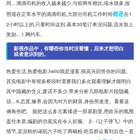
同... 滴滴司机的收入越来越少,与前两年相比,缩水很多,按
都是
照现在正常水平的滴滴司机,大部分司机工作时间
在1
2小时以上的,只要时间达到,基本30笔订单没问题,流水加上
奖励... 1.网约车。
影视作品中，有哪些你当时没看懂，后来才想明白
或者意识到的。
热爱生活,热爱电影,hello我是漫客,很高兴回答你的问题。
其实电影中有很多桥段时需要我们多次观看理解才能明白
其中隐藏的含义,废话不多少,带来分析几部电影片段隐藏
信... 6.态度,修养,会因为对方的财富,身份所改变。看看这
俩角色吧。 能把这么多元素揉进一部喜剧里,用欢乐的氛围
盖住本质,编剧的功底实在令人折服。 2-《让子弹飞》中的
情节,卖凉粉的诬陷六子吃了两碗粉,吃瓜群众看到后也一直