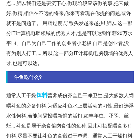
点... 所以我们还是要沉下心,做现阶段应该做的事,把它做
好,做精,相信在不远的将来,你来再看现在你提的问题,或许
就不是问题了。 用脑过度,导致头发越来越少! 所以,这一部
分IT计算机电脑领域的优秀人才,也是可以达到年薪20万水
平! 4、自己为自己工作的创业者小老板 自己是创业者,没
有为别人打工,... 所以,这一部分IT计算机电脑领域的优秀人
才,也是可以达。
斗鱼吃什么?
饵料
通常人工干燥
营养成份齐全且干净卫生,是大多数人饲
喂斗鱼的必备饵料;为适应斗鱼水上层活动的习性,最好选浮
水性饲料,若能间隔投喂新鲜的活饵,如丰年虫、孑孓、丝
蚯... 斗鱼是属于杂食偏肉食性的鱼种,因此可搭配喂食多种
饵料,尽量不要让斗鱼的食谱过于单调。通常人工干燥饵料