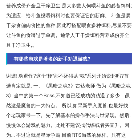
营养成份齐全且干净卫生,是大多数人饲喂斗鱼的必备饵料;
为适应... 给斗鱼投喂饵料时也要保证它的新鲜。 斗鱼是属
于杂食偏肉食性的鱼种,因此可搭配喂食多种饵料,尽量不要
让斗鱼的食谱过于单调。通常人工干燥饵料营养成份齐全
且干净卫生,。
有哪些游戏是著名的新手劝退游戏?
谢邀! 劝退怪?这个“梗”那不还得从“魂”系列开始说起吗?首
选肯定就是: 一、《黑暗之魂3》古达老师 做为《黑暗之魂
3》当中的第一个Boss,不知道已经成功的劝退了多少... 虽
然这是魔兽的一大特点。 所以,如果新手入魔兽,也最好找
个老玩家带一下。先了解基本的操作手法与世界观。然后,
慢慢体会游戏的魅力。此处不建议找代练或者买直升。因
为... 不过这就是星际争霸,目前RTS游戏的标杆。只有这