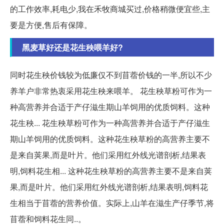
的工作效率,耗电少,我在禾牧商城买过,价格稍微便宜些,主
要是方便,售后有保障。
黑麦草好还是花生秧喂羊好?
同时花生秧价钱较为低廉仅不到苜蓿价钱的一半,所以不少
养羊户非常热衷采用花生秧来喂羊。 花生秧草粉可作为一
种高营养并合适于产仔滋生期山羊饲用的优质饲料。这种
花生秧... 花生秧草粉可作为一种高营养并合适于产仔滋生
期山羊饲用的优质饲料。这种花生秧草粉的高营养主要不
是来自荚果,而是叶片。他们采用红外线光谱剖析,结果表
明,饲料花生相... 这种花生秧草粉的高营养主要不是来自荚
果,而是叶片。他们采用红外线光谱剖析,结果表明,饲料花
生相当于苜蓿的营养价值。实际上,山羊在滋生产仔季节,将
苜蓿和饲料花生同..。