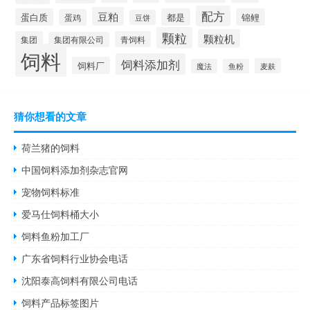
配方
豆粕
蛋白质
都是
锦鲤
蛋鸡
豆饼
颗粒
颗粒机
集团
青饲料
集团有限公司
饲料
饲料添加剂
饲料厂
麦麸
魔法
鱼粉
猜你想看的文章
荷兰猪的饲料
中国饲料添加剂杂志官网
宠物饲料标准
爱马仕饲料桶大小
饲料鱼粉加工厂
广东省饲料行业协会电话
沈阳泰高饲料有限公司电话
饲料产品标签图片