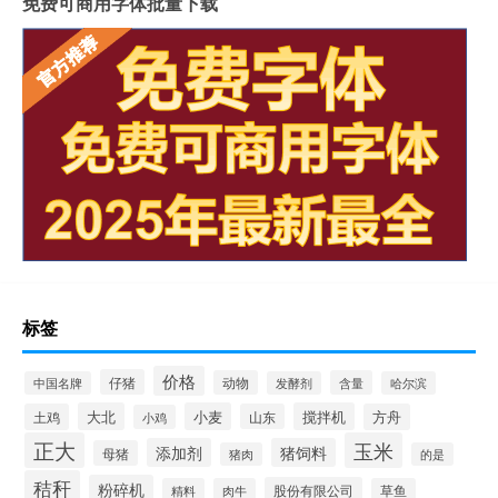
免费可商用字体批量下载
标签
价格
仔猪
动物
含量
中国名牌
发酵剂
哈尔滨
大北
小麦
搅拌机
土鸡
山东
方舟
小鸡
正大
玉米
添加剂
猪饲料
母猪
猪肉
的是
秸秆
粉碎机
股份有限公司
精料
肉牛
草鱼