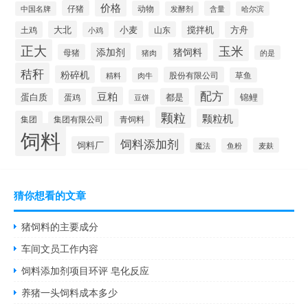
价格
仔猪
动物
含量
中国名牌
发酵剂
哈尔滨
大北
小麦
搅拌机
土鸡
山东
方舟
小鸡
正大
玉米
添加剂
猪饲料
母猪
猪肉
的是
秸秆
粉碎机
股份有限公司
精料
肉牛
草鱼
配方
豆粕
蛋白质
都是
锦鲤
蛋鸡
豆饼
颗粒
颗粒机
集团
青饲料
集团有限公司
饲料
饲料添加剂
饲料厂
麦麸
魔法
鱼粉
猜你想看的文章
猪饲料的主要成分
车间文员工作内容
饲料添加剂项目环评 皂化反应
养猪一头饲料成本多少