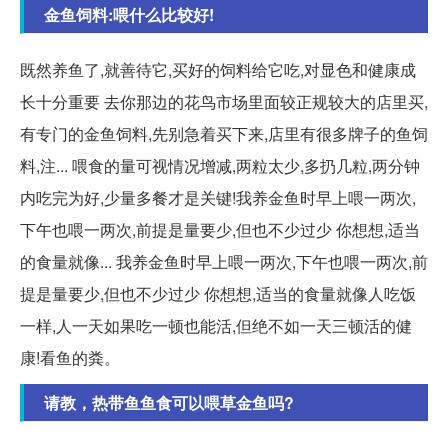
金鱼饲料:喂什么比较好!
既然养鱼了,就善待它,买好的饲料给它吃,对显色和健康成
长十分重要 去你那边的花鸟市场里面较正规较大的店里买,
有专门的金鱼饲料,先别急着买下来,店里有很多牌子的鱼饲
料,注... 喂食的量可视情况增减,两粒太少,多扔几粒,两分钟
内吃完为好,少量多餐才是关键!我养金鱼时早上喂一两次,
下午也喂一两次,前提是量要少,但也不少过少 你想想,适当
的食量就像... 我养金鱼时早上喂一两次,下午也喂一两次,前
提是量要少,但也不少过少 你想想,适当的食量就像人吃饭
一样,人一天如果吃一顿也能活,但绝不如一天三顿活的健
康!看鱼的粪。
请教，热带鱼鱼食可以喂草金鱼吗?