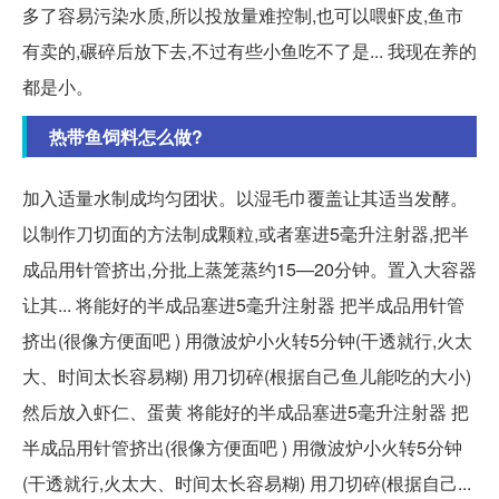
多了容易污染水质,所以投放量难控制,也可以喂虾皮,鱼市
有卖的,碾碎后放下去,不过有些小鱼吃不了是... 我现在养的
都是小。
热带鱼饲料怎么做?
加入适量水制成均匀团状。以湿毛巾覆盖让其适当发酵。
以制作刀切面的方法制成颗粒,或者塞进5毫升注射器,把半
成品用针管挤出,分批上蒸笼蒸约15—20分钟。置入大容器
让其... 将能好的半成品塞进5毫升注射器 把半成品用针管
挤出(很像方便面吧 ) 用微波炉小火转5分钟(干透就行,火太
大、时间太长容易糊) 用刀切碎(根据自己鱼儿能吃的大小)
然后放入虾仁、蛋黄 将能好的半成品塞进5毫升注射器 把
半成品用针管挤出(很像方便面吧 ) 用微波炉小火转5分钟
(干透就行,火太大、时间太长容易糊) 用刀切碎(根据自己...