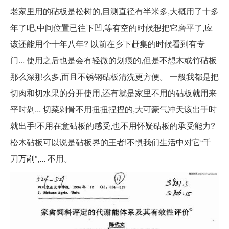
老家里用的砧板是松树的,目测直径有半米多,大概用了十多
年了吧,中间位置已往下凹,等有空的时候想把它磨平了,应
该还能用个十年八年? 以前在乡下赶集的时候看到有专
门... 使用之后也是会有轻微的划痕的,但是不想木或竹砧板
那么深那么多,而且不锈钢砧板清洗更方便。 一般我都是把
切肉和切水果的分开使用,还有就是家里不用的砧板就用来
平时剁... 切菜剁骨不用扭扭捏捏的,大可豪气冲天该出手时
就出手!不用在意砧板的感受,也不用怀疑砧板的承受能力?
松木砧板可以说是砧板界的王者!不惧我们生活中对它“千
刀万剐”,... 不用。